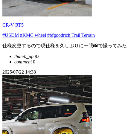
CR-V RT5
#USDM
#KMC wheel
#bfgoodrich Trail Terrain
仕様変更するので現仕様を久しぶりに一眼📸で撮ってみた
thumb_up
83
comment
0
2025/07/22 14:38