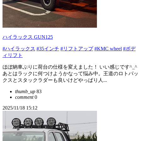
ハイラックス GUN125
#ハイラックス
#35インチ
#リフトアップ
#KMC wheel
#ボデ
ィリフト
ほぼ納車ぶりに荷台の仕様を変えました！ いい感じです^_^
あとはラックに何つけようかなって悩み中。王道のロトパッ
クスとスタックラダーも良いけどやっぱり人...
thumb_up
83
comment
0
2025/11/18 15:12