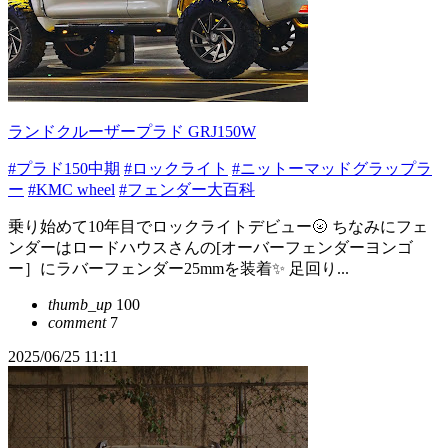
ランドクルーザープラド GRJ150W
#プラド150中期
#ロックライト
#ニットーマッドグラップラ
ー
#KMC wheel
#フェンダー大百科
乗り始めて10年目でロックライトデビュー🌝 ちなみにフェ
ンダーはロードハウスさんの[オーバーフェンダーヨンゴ
ー］にラバーフェンダー25mmを装着✨ 足回り...
thumb_up
100
comment
7
2025/06/25 11:11