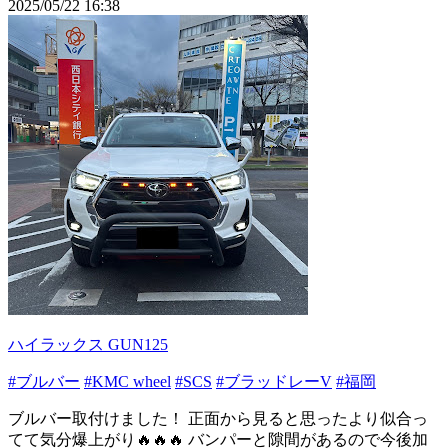
2025/05/22 16:38
ハイラックス GUN125
#ブルバー
#KMC wheel
#SCS
#ブラッドレーV
#福岡
ブルバー取付けました！ 正面から見ると思ったより似合っ
てて気分爆上がり🔥🔥🔥 バンパーと隙間があるので今後加