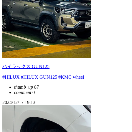
ハイラックス GUN125
#HILUX
#HILUX GUN125
#KMC wheel
thumb_up
87
comment
0
2024/12/17 19:13