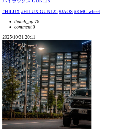
ハイラックス GUN125
#HILUX
#HILUX GUN125
#JAOS
#KMC wheel
thumb_up
76
comment
0
2025/10/31 20:11