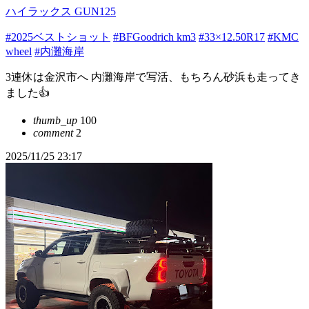
ハイラックス GUN125
#2025ベストショット
#BFGoodrich km3
#33×12.50R17
#KMC
wheel
#内灘海岸
3連休は金沢市へ 内灘海岸で写活、もちろん砂浜も走ってき
ました︎︎👍
thumb_up
100
comment
2
2025/11/25 23:17