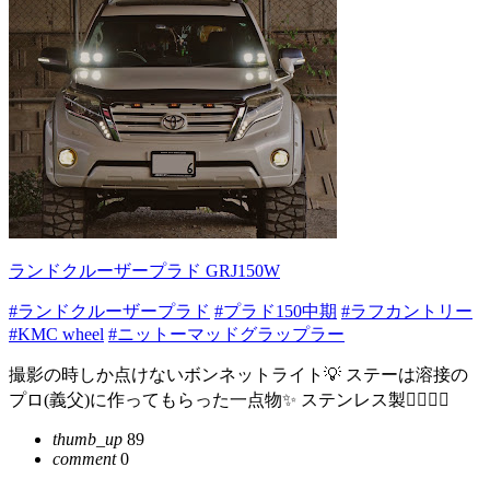
ランドクルーザープラド GRJ150W
#ランドクルーザープラド
#プラド150中期
#ラフカントリー
#KMC wheel
#ニットーマッドグラップラー
撮影の時しか点けないボンネットライト💡 ステーは溶接の
プロ(義父)に作ってもらった一点物✨ ステンレス製❤️‍🔥❤️‍🔥
thumb_up
89
comment
0