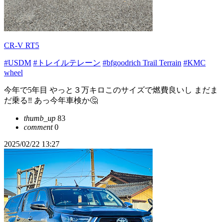
CR-V RT5
#USDM
#トレイルテレーン
#bfgoodrich Trail Terrain
#KMC
wheel
今年で5年目 やっと３万キロこのサイズで燃費良いし まだま
だ乗る‼ あっ今年車検か🤔
thumb_up
83
comment
0
2025/02/22 13:27