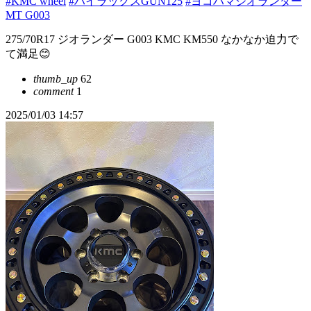
#KMC wheel
#ハイラックスGUN125
#ヨコハマジオランダー
MT G003
275/70R17 ジオランダー G003 KMC KM550 なかなか迫力で
て満足😊
thumb_up
62
comment
1
2025/01/03 14:57