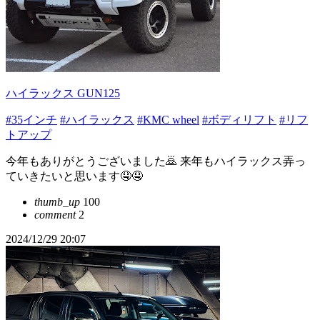
ハイラックス GUN125
#35インチ
#ハイラックス
#KMC wheel
#ボディリフト
#リフ
トアップ
今年もありがとうございました🙇 来年もハイラックス弄っ
ていきたいと思います🤤🤤
thumb_up
100
comment
2
2024/12/29 20:07