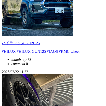
ハイラックス GUN125
#HILUX
#HILUX GUN125
#JAOS
#KMC wheel
thumb_up
78
comment
0
2025/02/22 11:32