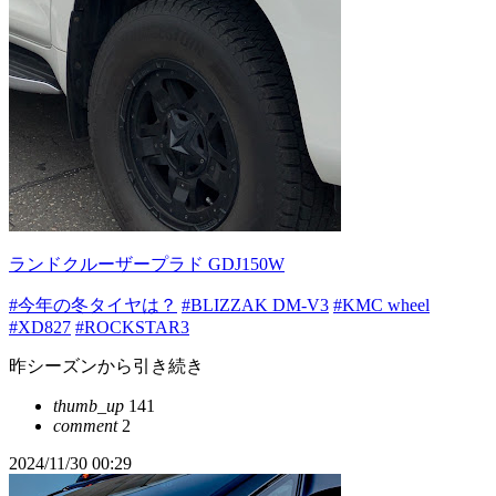
ランドクルーザープラド GDJ150W
#今年の冬タイヤは？
#BLIZZAK DM-V3
#KMC wheel
#XD827
#ROCKSTAR3
昨シーズンから引き続き
thumb_up
141
comment
2
2024/11/30 00:29