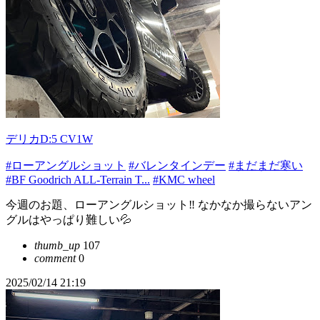
デリカD:5 CV1W
#ローアングルショット
#バレンタインデー
#まだまだ寒い
#BF Goodrich ALL-Terrain T...
#KMC wheel
今週のお題、ローアングルショット‼️ なかなか撮らないアン
グルはやっぱり難しい💦
thumb_up
107
comment
0
2025/02/14 21:19