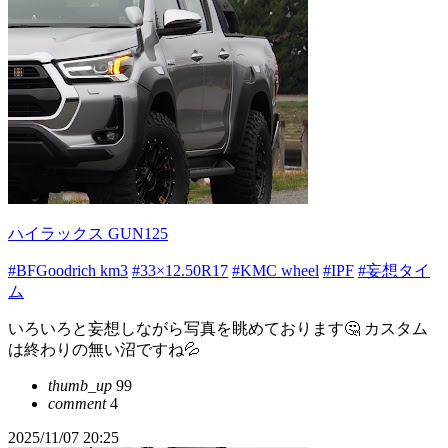
ハイラックス GUN125
#BFGoodrich km3
#33×12.50R17
#KMC wheel
#IPF
#妄想タイ
ム
いろいろと妄想しながら写真を眺めております🤔 カスタム
は終わりの無い沼ですね💦
thumb_up
99
comment
4
2025/11/07 20:25