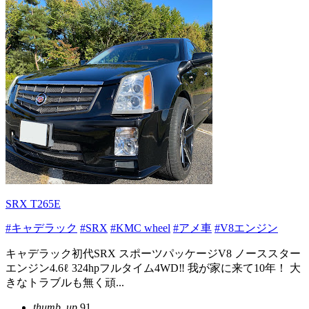
SRX T265E
#キャデラック
#SRX
#KMC wheel
#アメ車
#V8エンジン
キャデラック初代SRX スポーツパッケージV8 ノーススター
エンジン4.6ℓ 324hpフルタイム4WD‼️ 我が家に来て10年！ 大
きなトラブルも無く頑...
thumb_up
91