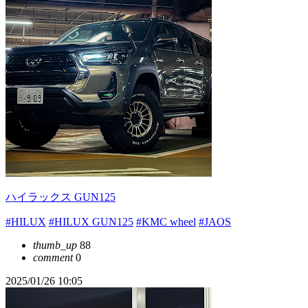
ハイラックス GUN125
#HILUX
#HILUX GUN125
#KMC wheel
#JAOS
thumb_up
88
comment
0
2025/01/26 10:05