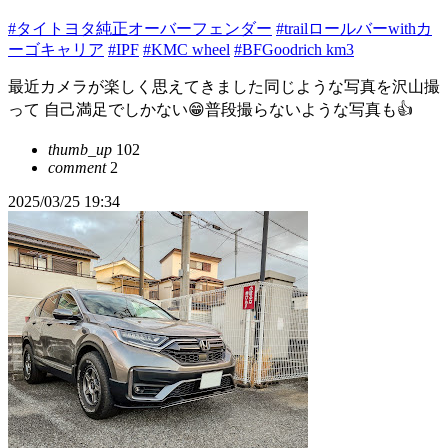
#タイトヨタ純正オーバーフェンダー
#trailロールバーwithカ
ーゴキャリア
#IPF
#KMC wheel
#BFGoodrich km3
最近カメラが楽しく思えてきました同じような写真を沢山撮
って 自己満足でしかない😁普段撮らないような写真も︎︎👍
thumb_up
102
comment
2
2025/03/25 19:34