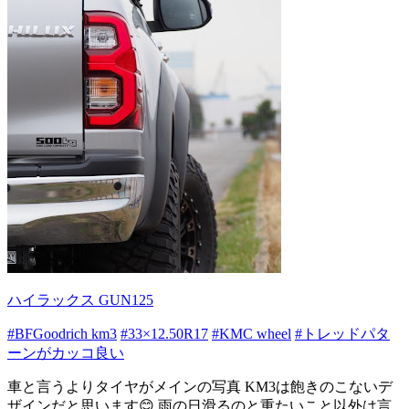
ハイラックス GUN125
#BFGoodrich km3
#33×12.50R17
#KMC wheel
#トレッドパタ
ーンがカッコ良い
車と言うよりタイヤがメインの写真 KM3は飽きのこないデ
ザインだと思います😊 雨の日滑るのと重たいこと以外は言