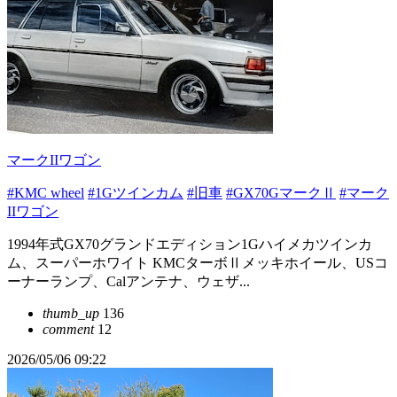
マークIIワゴン
#KMC wheel
#1Gツインカム
#旧車
#GX70GマークⅡ
#マーク
IIワゴン
1994年式GX70グランドエディション1Gハイメカツインカ
ム、スーパーホワイト KMCターボⅡメッキホイール、USコ
ーナーランプ、Calアンテナ、ウェザ...
thumb_up
136
comment
12
2026/05/06 09:22