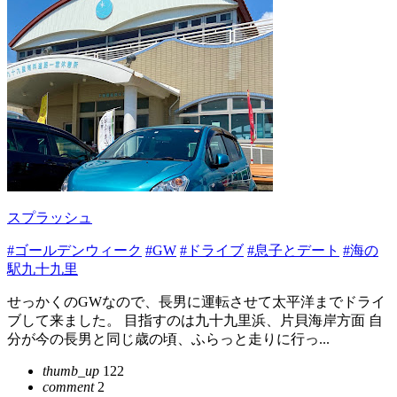
スプラッシュ
#ゴールデンウィーク
#GW
#ドライブ
#息子とデート
#海の
駅九十九里
せっかくのGWなので、長男に運転させて太平洋までドライ
ブして来ました。 目指すのは九十九里浜、片貝海岸方面 自
分が今の長男と同じ歳の頃、ふらっと走りに行っ...
thumb_up
122
comment
2