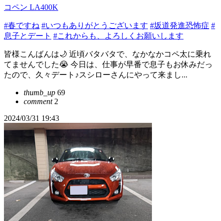
コペン LA400K
#春ですね
#いつもありがとうございます
#坂道発進恐怖症
#
息子とデート
#これからも、よろしくお願いします
皆様こんばんは🌙 近頃バタバタで、なかなかコペ太に乗れ
てませんでした😭 今日は、仕事が早番で息子もお休みだっ
たので、久々デート♪スシローさんにやって来まし...
thumb_up
69
comment
2
2024/03/31 19:43