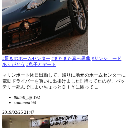
#驚きのホームセンター
#またまた真っ黒😅
#サンシェード
ありがとう
#息子とデート
マリンポート休日出勤して、帰りに地元のホームセンターに
電動ドライバーを買いに出掛けました‼️ 持ってたのが、バッ
テリー死んでしまいちょっとＤＩＹに困って ...
thumb_up
192
comment
94
2019/02/25 21:47