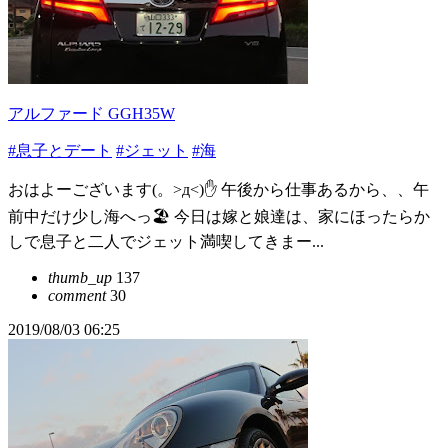
アルファード GGH35W
#息子とデート
#ジェット
#海
おはよーございます(。>д<)✋ 午後から仕事あるから、、午
前中だけ少し海へっ🏖️ 今日は嫁と娘達は、家にほったらか
しで息子と二人でジェット満喫してきまー...
thumb_up
137
comment
30
2019/08/03 06:25