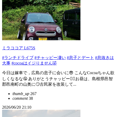
ミラココア L675S
#ランチドライブ
#チャッピー凄い
#息子とデート
#息抜きは
大事
#cocoaはイジりません🤣
今日は嫁車で，広島の息子に会いに😎 こんなCocoaちゃん欲
しくなるな🤤 ありがとうチャッピー❤️‍🔥お昼は、島根県邑智
郡邑南町の山奥に🙄古民家を改装して...
thumb_up
267
comment
38
2026/06/20 21:10