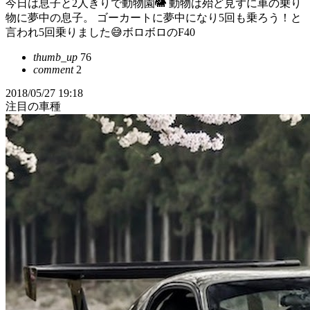
今日は息子と2人きりで動物園🐘 動物は殆ど見ずに車の乗り
物に夢中の息子。 ゴーカートに夢中になり5回も乗ろう！と
言われ5回乗りました😅ボロボロのF40
thumb_up
76
comment
2
2018/05/27 19:18
注目の車種