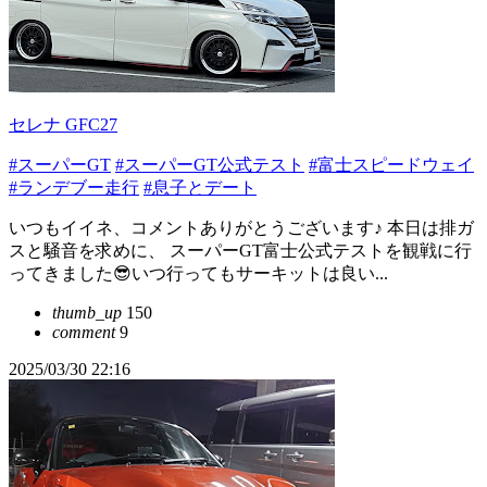
セレナ GFC27
#スーパーGT
#スーパーGT公式テスト
#富士スピードウェイ
#ランデブー走行
#息子とデート
いつもイイネ、コメントありがとうございます♪ 本日は排ガ
スと騒音を求めに、 スーパーGT富士公式テストを観戦に行
ってきました😎いつ行ってもサーキットは良い...
thumb_up
150
comment
9
2025/03/30 22:16