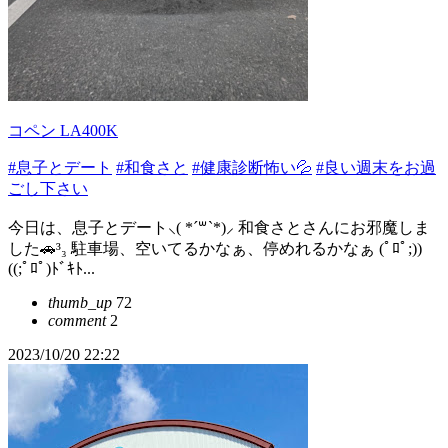
コペン LA400K
#息子とデート
#和食さと
#健康診断怖い💦
#良い週末をお過
ごし下さい
今日は、息子とデート⸜( *´꒳`*)⸝ 和食さとさんにお邪魔しま
した🚗³₃ 駐車場、空いてるかなぁ、停めれるかなぁ (ﾟﾛﾟ;))
((;ﾟﾛﾟ)ﾄﾞｷﾄ...
thumb_up
72
comment
2
2023/10/20 22:22