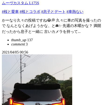
ムーヴカスタム L175S
#桜と愛車
#桜とコラボ
#息子とデート
#車熱ない
かーなり久々の投稿ですね😂💭 久々に車の写真を撮ったの
で なんとなくあげようかな、と🚘✨ 先週の木曜かな？ 満開
だったから息子と一緒に 古いカメラを持って...
thumb_up
137
comment
3
2021/04/05 00:56