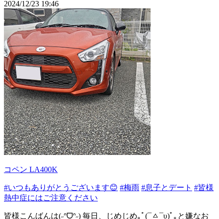
2024/12/23 19:46
コペン LA400K
#いつもありがとうございます😊
#梅雨
#息子とデート
#皆様
熱中症にはご注意ください
皆様こんばんは(˶ᐢᗜᐢ˶) 毎日、じめじめ｡ﾟ(¯ㅿ¯υ)ﾟ｡と嫌なお