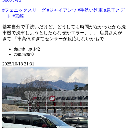
S660 JW5
#フェニックスリーグ
#ジャイアンツ
#手洗い洗車
#息子とデ
ート
#宮崎
基本自分で手洗いだけど、どうしても時間がなかったから洗
車機で洗車しようとしたらなぜかエラー、、、 店員さんが
きて 「車高低すぎてセンサーが反応しないかもで...
thumb_up
142
comment
0
2025/10/18 21:31