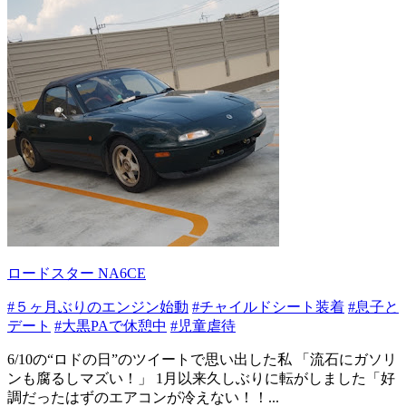
ロードスター NA6CE
#５ヶ月ぶりのエンジン始動
#チャイルドシート装着
#息子と
デート
#大黒PAで休憩中
#児童虐待
6/10の“ロドの日”のツイートで思い出した私 「流石にガソリ
ンも腐るしマズい！」 1月以来久しぶりに転がしました「好
調だったはずのエアコンが冷えない！！...