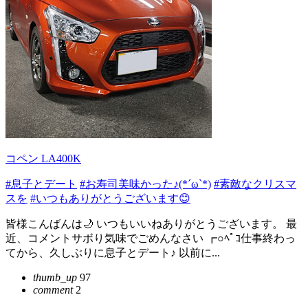
コペン LA400K
#息子とデート
#お寿司美味かった♪︎(*´ω`*)
#素敵なクリスマ
スを
#いつもありがとうございます😊
皆様こんばんは🌙 いつもいいねありがとうございます。 最
近、コメントサボり気味でごめんなさい ┏○ﾍﾟｺ仕事終わっ
てから、久しぶりに息子とデート♪ 以前に...
thumb_up
97
comment
2