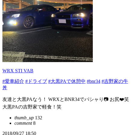
WRX STI VAB
#愛車紹介
#ドライブ
#大黒PAで休憩中
#bnr34
#吉野家の牛
丼
友達と大黒PAなう！ WRXとBNR34でパシャり📷 お尻❤️笑
大黒PAの吉野家で軽食！笑
thumb_up
132
comment
8
2018/09/27 18:50