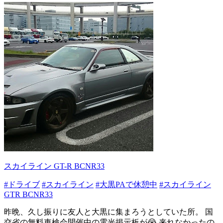
スカイライン GT-R BCNR33
#ドライブ
#スカイライン
#大黒PAで休憩中
#スカイライン
GTR BCNR33
昨晩、久し振りに友人と大黒に集まろうとしていた所。 国
交省の無料車検会開催中の電光掲示板が😭 来れなかったの