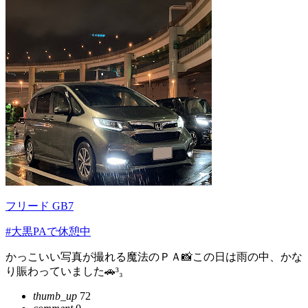
フリード GB7
#大黒PAで休憩中
かっこいい写真が撮れる魔法のＰＡ📸この日は雨の中、かな
り賑わっていました🚗³₃
thumb_up
72