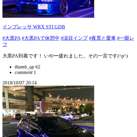
インプレッサ WRX STI GDB
#大黒PA
#大黒PAで休憩中
#涙目インプ
#夜景と愛車
#一眼レ
フ
大黒PA到着です！ いやー疲れました。その一言です(^p^)
thumb_up
62
comment
1
2018/10/07 20:14