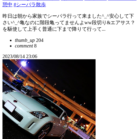
憩中
#シーパラ散歩
昨日は朝から家族でシーパラ行って来ました^_^安心して下
さい^_^亀なのに階段亀ってませんよww段切り&エアサス？
を駆使して上手く普通に下まで降りて行って...
thumb_up
204
comment
8
2023/08/14 23:06