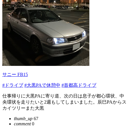
サニー FB15
#ドライブ
#大黒PAで休憩中
#首都高ドライブ
仕事帰りに大黒PAに寄り道、次の日は息子が都心環状、中
央環状を走りたいと2週もしてしまいました。辰巳PAからス
カイツリーまた大黒
thumb_up
67
comment
0