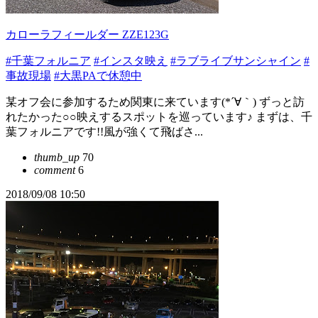
カローラフィールダー ZZE123G
#千葉フォルニア
#インスタ映え
#ラブライブサンシャイン
#
事故現場
#大黒PAで休憩中
某オフ会に参加するため関東に来ています(*´∀｀) ずっと訪
れたかった○○映えするスポットを巡っています♪ まずは、千
葉フォルニアです!!風が強くて飛ばさ...
thumb_up
70
comment
6
2018/09/08 10:50