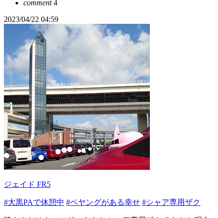
comment
4
2023/04/22 04:59
ジェイド FR5
#大黒PAで休憩中
#ペヤングがある幸せ
#シャア専用ザク