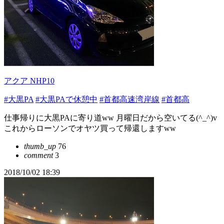
アクア NHP10
#大黒PA
#大黒PAで休憩中
#首都高速湾岸線
#首都高
仕事帰りに大黒PAに寄り道ww 月曜日だから空いてる(^_^)v
これからローソンでオヤツ買って帰還しますww
thumb_up
76
comment
3
2018/10/02 18:39