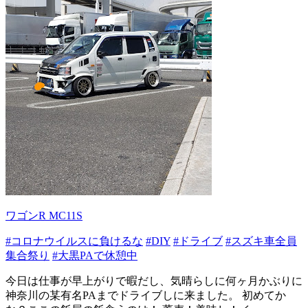
ワゴンR MC11S
#コロナウイルスに負けるな
#DIY
#ドライブ
#スズキ車全員
集合祭り
#大黒PAで休憩中
今日は仕事が早上がりで暇だし、気晴らしに何ヶ月かぶりに
神奈川の某有名PAまでドライブしに来ました。 初めてか