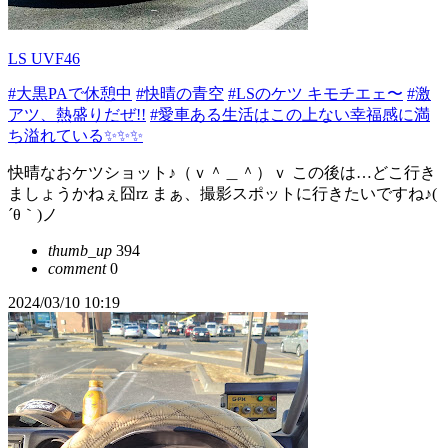
LS UVF46
#大黒PAで休憩中
#快晴の青空
#LSのケツ キモチエェ〜
#激
アツ、熱盛りだぜ!!
#愛車ある生活はこの上ない幸福感に満
ち溢れている✨✨✨
快晴なおケツショット♪（ｖ＾＿＾）ｖ この後は…どこ行き
ましょうかねぇ囧rz まぁ、撮影スポットに行きたいですね♪(
´θ｀)ノ
thumb_up
394
comment
0
2024/03/10 10:19