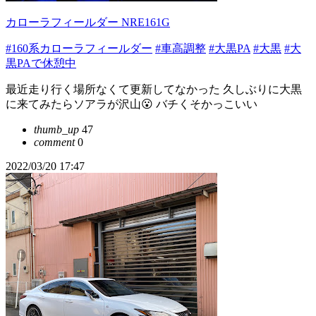
カローラフィールダー NRE161G
#160系カローラフィールダー
#車高調整
#大黒PA
#大黒
#大
黒PAで休憩中
最近走り行く場所なくて更新してなかった 久しぶりに大黒
に来てみたらソアラが沢山😮 バチくそかっこいい
thumb_up
47
comment
0
2022/03/20 17:47