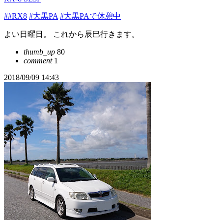
##RX8
#大黒PA
#大黒PAで休憩中
よい日曜日。 これから辰巳行きます。
thumb_up
80
comment
1
2018/09/09 14:43