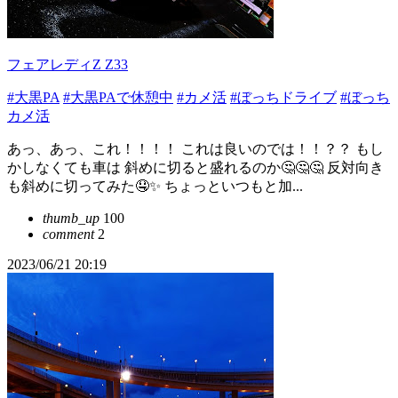
フェアレディZ Z33
#大黒PA
#大黒PAで休憩中
#カメ活
#ぼっちドライブ
#ぼっち
カメ活
あっ、あっ、これ！！！！ これは良いのでは！！？？ もし
かしなくても車は 斜めに切ると盛れるのか🤔🤔🤔 反対向き
も斜めに切ってみた🤤✨ ちょっといつもと加...
thumb_up
100
comment
2
2023/06/21 20:19