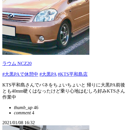
ラウム NCZ20
#大黒PAで休憩中
#大黒PA
#KTS平和島店
KTS平和島さんでバネをちょいちょいと 帰りに大黒PA前後
とも40mm硬くはなったけど乗り心地はむしろ好みKTSさん
作業中
thumb_up
46
comment
4
2021/01/08 16:32