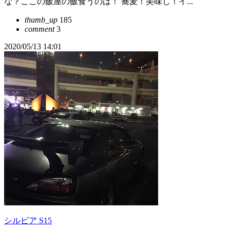
な？ここの飯屋の飯食うのは！ 蕎麦！美味し！イ...
thumb_up
185
comment
3
2020/05/13 14:01
シルビア S15