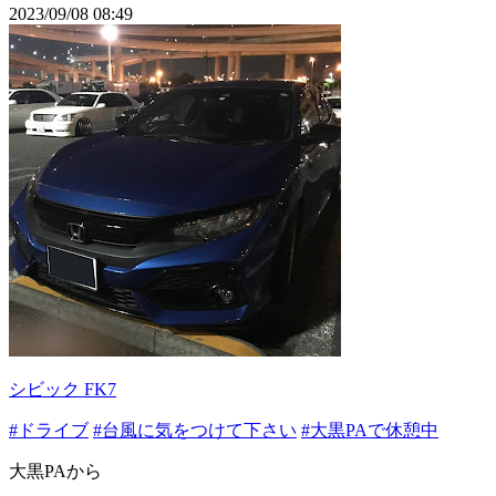
2023/09/08 08:49
シビック FK7
#ドライブ
#台風に気をつけて下さい
#大黒PAで休憩中
大黒PAから