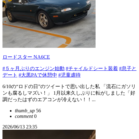
ロードスター NA6CE
#５ヶ月ぶりのエンジン始動
#チャイルドシート装着
#息子と
デート
#大黒PAで休憩中
#児童虐待
6/10の“ロドの日”のツイートで思い出した私 「流石にガソリ
ンも腐るしマズい！」 1月以来久しぶりに転がしました「好
調だったはずのエアコンが冷えない！！...
thumb_up
56
comment
0
2026/06/13 23:35