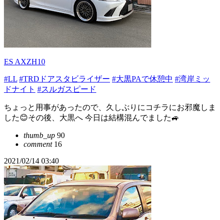
ES AXZH10
#LL
#TRDドアスタビライザー
#大黒PAで休憩中
#湾岸ミッ
ドナイト
#スルガスピード
ちょっと用事があったので、久しぶりにコチラにお邪魔しま
した😊その後、大黒へ 今日は結構混んでました🚙
thumb_up
90
comment
16
2021/02/14 03:40