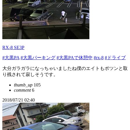
RX-8 SE3P
#大黒PA
#大黒パーキング
#大黒PAで休憩中
#rx-8
#ドライブ
大分ガラガラになっちゃいましたね僕のエイトもポツンと取
り残されて寂しそうです。
thumb_up
105
comment
6
2018/07/21 02:40