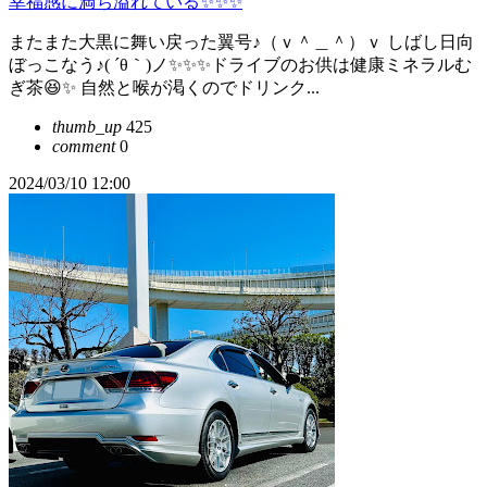
幸福感に満ち溢れている✨✨✨
またまた大黒に舞い戻った翼号♪（ｖ＾＿＾）ｖ しばし日向
ぼっこなう♪( ´θ｀)ノ✨✨✨ドライブのお供は健康ミネラルむ
ぎ茶😆✨ 自然と喉が渇くのでドリンク...
thumb_up
425
comment
0
2024/03/10 12:00