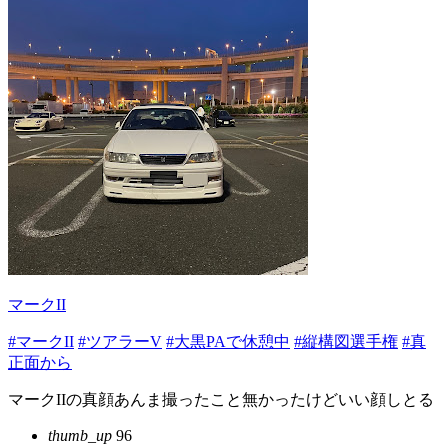
マークII
#マークII
#ツアラーV
#大黒PAで休憩中
#縦構図選手権
#真
正面から
マークIIの真顔あんま撮ったこと無かったけどいい顔しとる
thumb_up
96