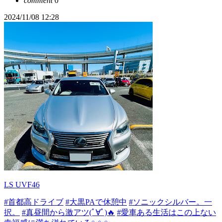
comment
0
2024/11/08 12:28
LS UVF46
#首都高ドライブ
#大黒PAで休憩中
#ソニックシルバー。一
択。
#真昼間から激アツ(ﾟ∀ﾟ)🔥
#愛車ある生活はこの上ない