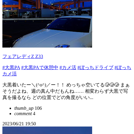
フェアレディZ Z33
#大黒PA
#大黒PAで休憩中
#カメ活
#ぼっちドライブ
#ぼっち
カメ活
大黒着いたー＼(^o^)／ー！！ めっちゃ空いてる🥲🥲🥲 まぁ
そうだよね、週の真ん中だもんね…… 相変わらず大黒で写
真を撮るなら どの位置でどの角度がいい...
thumb_up
106
comment
4
2023/06/21 19:50