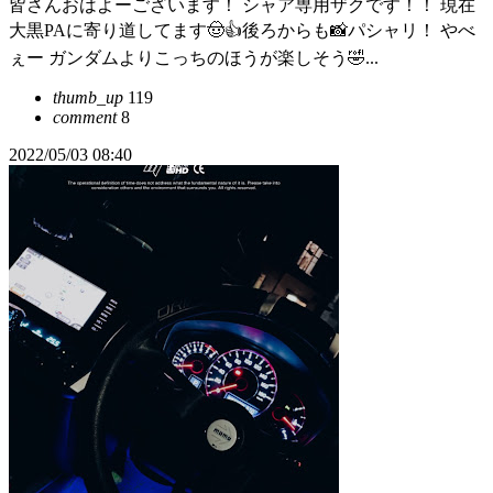
皆さんおはよーございます！ シャア専用ザクです！！ 現在
大黒PAに寄り道してます🤠👍後ろからも📸パシャリ！ やべ
ぇー ガンダムよりこっちのほうが楽しそう🤣...
thumb_up
119
comment
8
2022/05/03 08:40