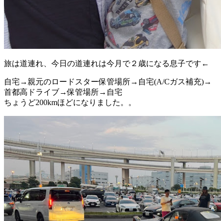
旅は道連れ、今日の道連れは今月で２歳になる息子です←
自宅→親元のロードスター保管場所→自宅(A/Cガス補充)→
首都高ドライブ→保管場所→自宅
ちょうど200kmほどになりました。。