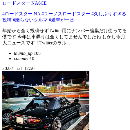
ロードスター NA6CE
#ロードスター NA
#ユーノスロードスター
#久しぶりすぎる
投稿
#乗らないクルマ
#愛車が一番
年始から全く投稿せずTwitter用にナンバー編集だけ使ってる
僕です 今年は車弄りは全くしてませんでしたね しかし今月
大ニュースです！Twitterのラル...
thumb_up
105
comment
0
2023/11/21 12:56