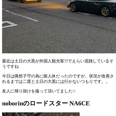
最近は土日の大黒が外国人観光客??でえらい混雑しているそ
うですね
今日は偶然子守の為に個人休だったのですが、状況が改善さ
れるまでは二度と土日の大黒には行かないつもりです。。
友人に帰り掛けを撮って頂いてました✨️
noborinのロードスター NA6CE