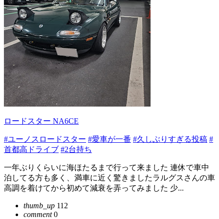
ロードスター NA6CE
#ユーノスロードスター
#愛車が一番
#久しぶりすぎる投稿
#
首都高ドライブ
#2台持ち
一年ぶりくらいに海ほたるまで行って来ました 連休で車中
泊してる方も多く、満車に近く驚きましたラルグスさんの車
高調を着けてから初めて減衰を弄ってみました 少...
thumb_up
112
comment
0