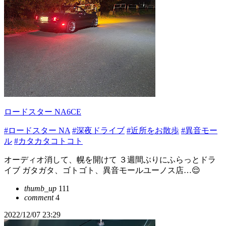
ロードスター NA6CE
#ロードスター NA
#深夜ドライブ
#近所をお散歩
#異音モー
ル
#カタカタコトコト
オーディオ消して、幌を開けて ３週間ぶりにふらっとドラ
イブ ガタガタ、ゴトゴト、異音モールユーノス店…😌
thumb_up
111
comment
4
2022/12/07 23:29