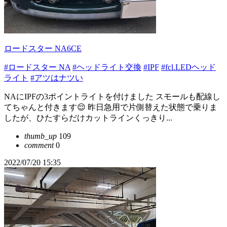
ロードスター NA6CE
#ロードスター NA
#ヘッドライト交換
#IPF
#fcl.LEDヘッド
ライト
#アツはナツい
NAにIPFの3ポイントライトを付けました スモールも配線し
てちゃんと付きます😌 昨日急用で片側替えた状態で乗りま
したが、ひたすらだけカットラインくっきり...
thumb_up
109
comment
0
2022/07/20 15:35