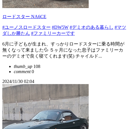
ロードスター NA6CE
#ユーノスロードスター
#DW5W
#デミオのある暮らし
#マツ
ダしか勝たん
#ファミリーカーです
6月に子どもが生まれ、すっかりロードスターに乗る時間が
無くなって来ました💦 ５ヶ月になった息子はファミリーカ
ーのデミオで良く寝てくれます(笑) チャイルド...
thumb_up
108
comment
0
2024/11/30 02:04