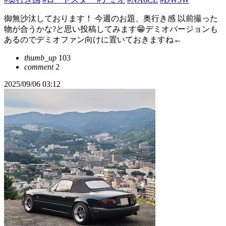
御無沙汰しております！ 今週のお題、奥行き感 以前撮った
物が合うかな?と思い投稿してみます😁デミオバージョンも
あるのでデミオファン向けに置いておきますね←
thumb_up
103
comment
2
2025/09/06 03:12