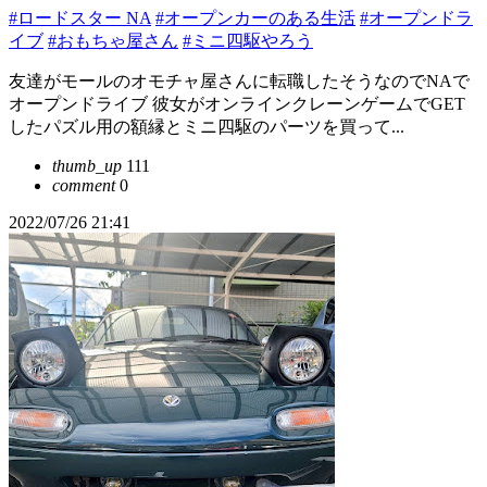
#ロードスター NA
#オープンカーのある生活
#オープンドラ
イブ
#おもちゃ屋さん
#ミニ四駆やろう
友達がモールのオモチャ屋さんに転職したそうなのでNAで
オープンドライブ 彼女がオンラインクレーンゲームでGET
したパズル用の額縁とミニ四駆のパーツを買って...
thumb_up
111
comment
0
2022/07/26 21:41