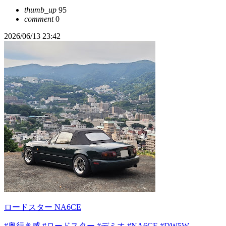
thumb_up
95
comment
0
2026/06/13 23:42
ロードスター NA6CE
#奥行き感
#ロードスター
#デミオ
#NA6CE
#DW5W