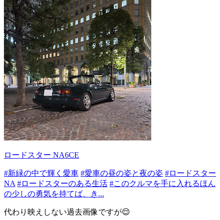
ロードスター NA6CE
#新緑の中で輝く愛車
#愛車の昼の姿と夜の姿
#ロードスター
NA
#ロードスターのある生活
#このクルマを手に入れるほん
の少しの勇気を持てば、き...
代わり映えしない過去画像ですが😌