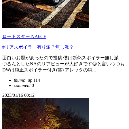
ロードスター NA6CE
#リアスポイラー有り派？無し派？
面白いお題があったので投稿 僕は断然スポイラー無し派！
つるんとしたNAのリアビューが大好きです😌と言いつつも
DWは純正スポイラー付き(笑) アレッタの純...
thumb_up
114
comment
0
2023/01/16 00:12