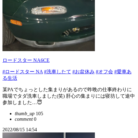
ロードスター NA6CE
#ロードスター NA
#洗車したて
#お盆休み
#オフ会
#愛車あ
る生活
某PAでちょっとした集まりがあるので昨晩の仕事終わりに
職場でタダ洗車しました(笑) 肝心の集まりには寝坊して途中
参加しました…😇
thumb_up
105
comment
0
2022/08/15 14:54