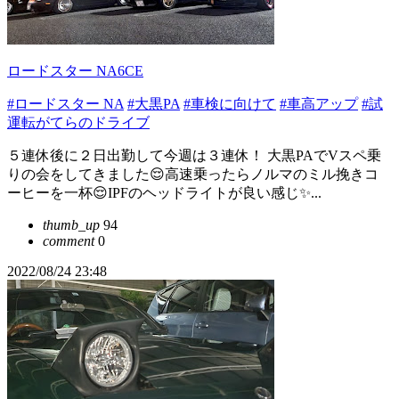
ロードスター NA6CE
#ロードスター NA
#大黒PA
#車検に向けて
#車高アップ
#試
運転がてらのドライブ
５連休後に２日出勤して今週は３連休！ 大黒PAでVスペ乗
りの会をしてきました😌高速乗ったらノルマのミル挽きコ
ーヒーを一杯😌IPFのヘッドライトが良い感じ✨...
thumb_up
94
comment
0
2022/08/24 23:48