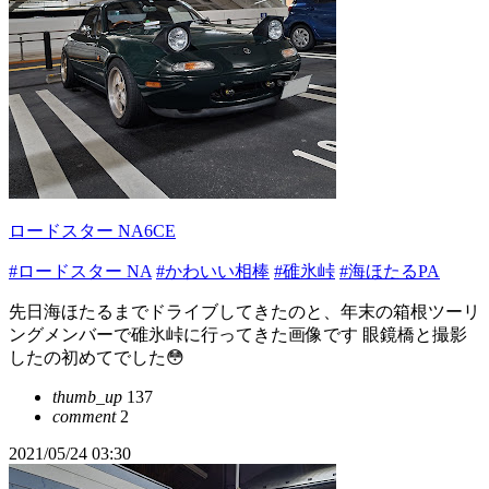
ロードスター NA6CE
#ロードスター NA
#かわいい相棒
#碓氷峠
#海ほたるPA
先日海ほたるまでドライブしてきたのと、年末の箱根ツーリ
ングメンバーで碓氷峠に行ってきた画像です 眼鏡橋と撮影
したの初めてでした😳
thumb_up
137
comment
2
2021/05/24 03:30