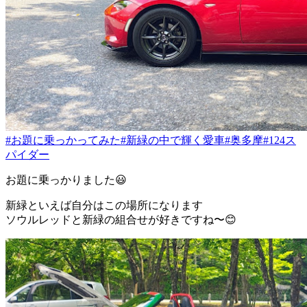
#お題に乗っかってみた
#新緑の中で輝く愛車
#奥多摩
#124ス
パイダー
お題に乗っかりました😃
新緑といえば自分はこの場所になります
ソウルレッドと新緑の組合せが好きですね〜😊