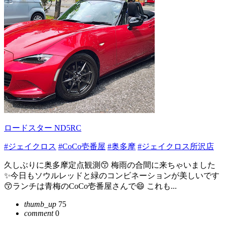
ロードスター ND5RC
#ジェイクロス
#CoCo壱番屋
#奥多摩
#ジェイクロス所沢店
久しぶりに奥多摩定点観測😙 梅雨の合間に来ちゃいました
✨今日もソウルレッドと緑のコンビネーションが美しいです
😙ランチは青梅のCoCo壱番屋さんで😄 これも...
thumb_up
75
comment
0