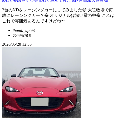
#AIで妄想をする会
#AIで遊んでみた
#霧降高原大笹牧場
2台のNDをレーシングカーにしてみました😊 大笹牧場で何
故にレーシングカー？😅 オリジナルは深い霧の中😅 これは
これで雰囲気あるんですけどね〜
thumb_up
93
comment
0
2026/05/28 12:35