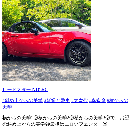
ロードスター ND5RC
#斜め上からの美学
#新緑と愛車
#大麦代
#奥多摩
#横からの
美学
横からの美学1😚横からの美学2😚横からの美学3😚で、お題
の斜め上からの美学😀最後はエロいフェンダー😍