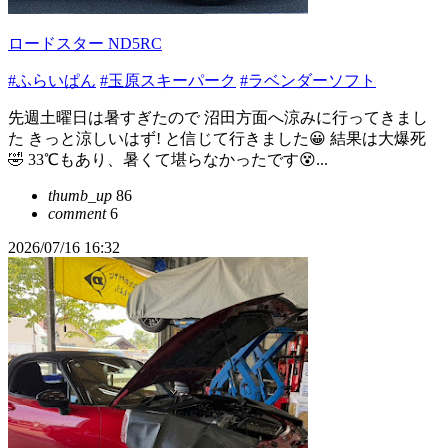
ロードスター ND5RC
#ふらいぱん
#玉原スキーパーク
#ラベンダーソフト
先週土曜日は暑すぎたので 沼田方面へ涼みに行ってきまし
た きっと涼しいはず! と信じて行きました😀 結果は大爆死
🤣 33℃もあり、暑くて堪らなかったです😵...
thumb_up
86
comment
6
2026/07/16 16:32