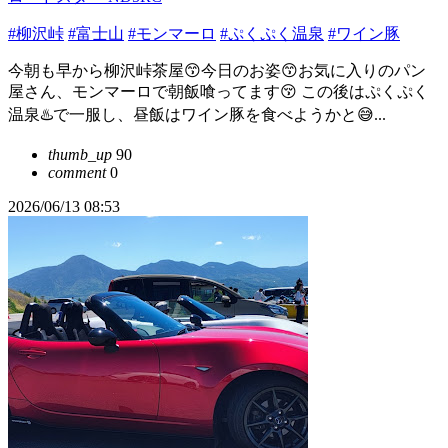
#柳沢峠
#富士山
#モンマーロ
#ぷくぷく温泉
#ワイン豚
今朝も早から柳沢峠茶屋😙今日のお姿😙お気に入りのパン
屋さん、モンマーロで朝飯喰ってます😚 この後はぷくぷく
温泉♨️で一服し、昼飯はワイン豚を食べようかと😅...
thumb_up
90
comment
0
2026/06/13 08:53