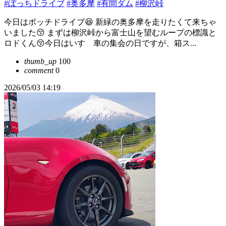
#ぼっちドライブ
#奥多摩
#有間ダム
#柳沢峠
今日はボッチドライブ😆 新緑の奥多摩を走りたくて来ちゃ
いました😚 まずは柳沢峠から富士山を望むループの標識と
ロドくん😚今日はいすゞ車の集会の日ですが、箱ス...
thumb_up
100
comment
0
2026/05/03 14:19