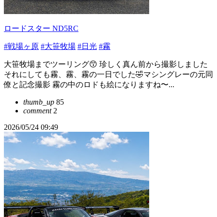
ロードスター ND5RC
#戦場ヶ原
#大笹牧場
#日光
#霧
大笹牧場までツーリング😙 珍しく真ん前から撮影しました
それにしても霧、霧、霧の一日でした🤣マシングレーの元同
僚と記念撮影 霧の中のロドも絵になりますね〜...
thumb_up
85
comment
2
2026/05/24 09:49