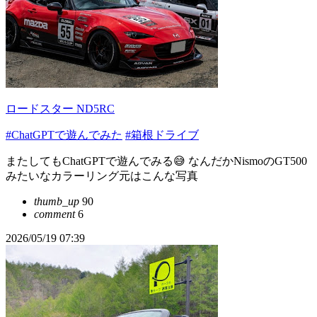
ロードスター ND5RC
#ChatGPTで遊んでみた
#箱根ドライブ
またしてもChatGPTで遊んでみる😅 なんだかNismoのGT500
みたいなカラーリング元はこんな写真
thumb_up
90
comment
6
2026/05/19 07:39