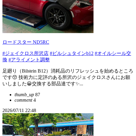
ロードスター ND5RC
#ジェイクロス所沢店
#ビルシュタインb12
#オイルシール交
換
#アライメント調整
足廻り（Bilstein B12）消耗品のリフレッシュを始めるところ
です😙 技術力に定評のある所沢のジェイクロスさんにお願
いしました😀交換する部品達です✨...
thumb_up
87
comment
4
2026/07/11 22:48