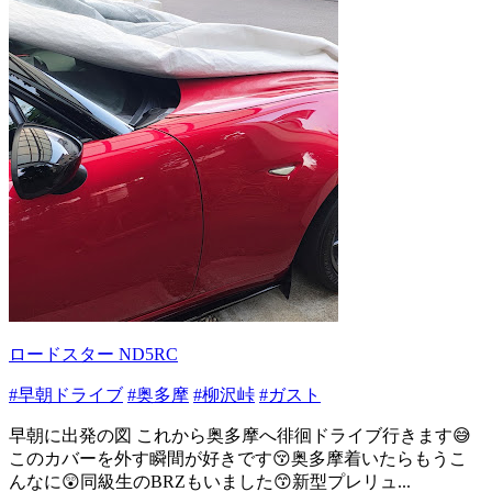
ロードスター ND5RC
#早朝ドライブ
#奥多摩
#柳沢峠
#ガスト
早朝に出発の図 これから奥多摩へ徘徊ドライブ行きます😅
このカバーを外す瞬間が好きです😚奥多摩着いたらもうこ
んなに😲同級生のBRZもいました😙新型プレリュ...