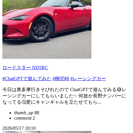
ロードスター ND5RC
#ChatGPTで遊んでみた
#柳沢峠
#レーシングカー
今日は奥多摩行きそびれたので ChatGPTで遊んでみる😅レ
ーシングカーにしてもらいました✨ 何故か長野ナンバーに
なってる🤔更にキャンギャルを立たせてもら...
thumb_up
88
comment
2
2026/05/17 10:10