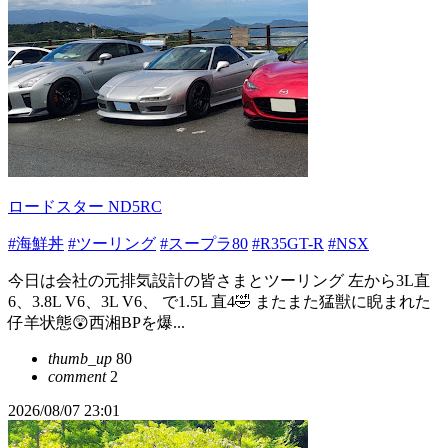
ロードスター ND5RC
#海鮮丼
#ツーリング
#スープラ80
#R35GT-R
#NSX
今日は会社の元排気設計の皆さまとツーリング 左から3L直
6、3.8L V6、3L V6、 で1.5L 直4🤣 またまた猛獣に睨まれた
仔羊状態😲西湘BPを爆...
thumb_up
80
comment
2
2026/08/07 23:01