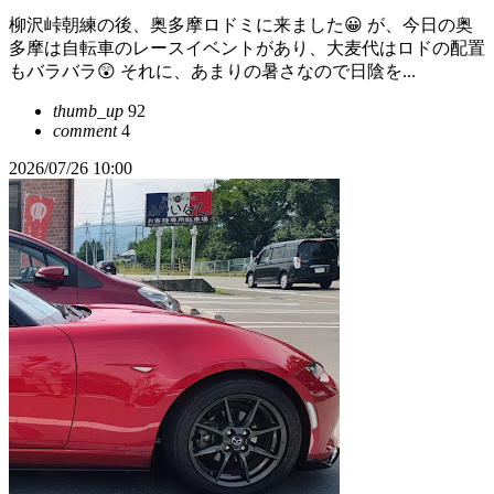
柳沢峠朝練の後、奥多摩ロドミに来ました😀 が、今日の奥
多摩は自転車のレースイベントがあり、大麦代はロドの配置
もバラバラ😲 それに、あまりの暑さなので日陰を...
thumb_up
92
comment
4
2026/07/26 10:00