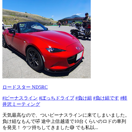
ロードスター ND5RC
#ビーナスライン
#ぼっちドライブ
#負け組
#負け組です
#軽
井沢ミーティング
天気最高なので、ついビーナスラインに来てしまいました。
負け組なもんで🤣 途中上信越道で10台くらいのロドの車列
を発見！ ケツ持ちしてきました😅 でも私以...