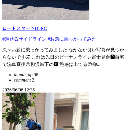
ロードスター ND5RC
#魅せるサイドライン
#お題に乗っかってみた
久々お題に乗っかってみました なかなか良い写真が見つか
らないです🤣 これは先日のビーナスライン富士見台🅿️自宅
で洗車直後😚柳沢峠下の🅿️ 艶感は出てる😙柳...
thumb_up
98
comment
2
2026/06/06 12:35