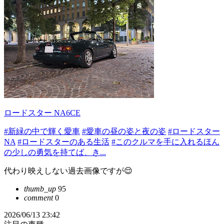
ロードスター NA6CE
#新緑の中で輝く愛車
#愛車の昼の姿と夜の姿
#ロードスター
NA
#ロードスターのある生活
#このクルマを手に入れるほん
の少しの勇気を持てば、き...
代わり映えしない過去画像ですが😌
thumb_up
95
comment
0
2026/06/13 23:42