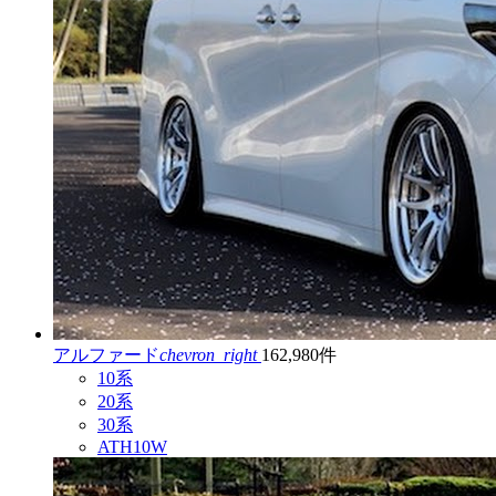
アルファード
chevron_right
162,980件
10系
20系
30系
ATH10W