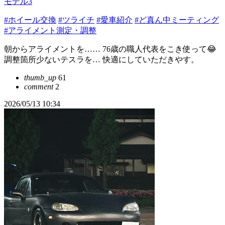
モデル3
#ホイール交換
#ツライチ
#愛車紹介
#ど真ん中ミーティング
#アライメント測定・調整
朝からアライメントを…… 76歳の職人代表をこき使って😂
調整箇所少ないテスラを… 快適にしていただきやす。
thumb_up
61
comment
2
2026/05/13 10:34