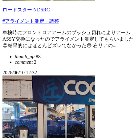
ロードスター ND5RC
#アライメント測定・調整
車検時にフロントロアアームのブッシュ切れによりアーム
ASSY交換になったのでアライメント測定してもらいました
😊結果的にはほとんどズレてなかった😳 右リアの...
thumb_up
88
comment
2
2026/06/10 12:32