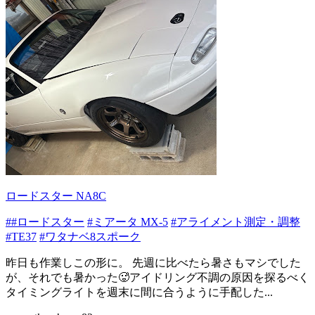
ロードスター NA8C
##ロードスター
#ミアータ MX-5
#アライメント測定・調整
#TE37
#ワタナベ8スポーク
昨日も作業しこの形に。 先週に比べたら暑さもマシでした
が、それでも暑かった🥵アイドリング不調の原因を探るべく
タイミングライトを週末に間に合うように手配した...