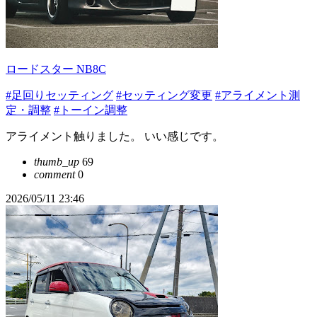
ロードスター NB8C
#足回りセッティング
#セッティング変更
#アライメント測
定・調整
#トーイン調整
アライメント触りました。 いい感じです。
thumb_up
69
comment
0
2026/05/11 23:46