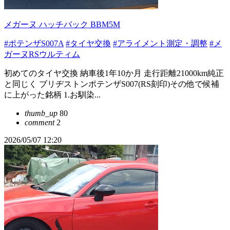
メガーヌ ハッチバック BBM5M
#ポテンザS007A
#タイヤ交換
#アライメント測定・調整
#メ
ガーヌRSウルティム
初めてのタイヤ交換 納車後1年10か月 走行距離21000km純正
と同じく ブリヂストンポテンザS007(RS刻印)その他で候補
に上がった銘柄 1.お馴染...
thumb_up
80
comment
2
2026/05/07 12:20