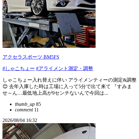
アクセラスポーツ BM5FS
#しゃこちょー
#アライメント測定・調整
しゃこちょー入れ替えに伴い アライメンティーの測定&調整
😊 去年入庫した時は工場に入って5分で出て来て 『すみま
せ～ん…最低地上高が9センチないんで今回は...
thumb_up
85
comment
11
2026/08/04 16:32