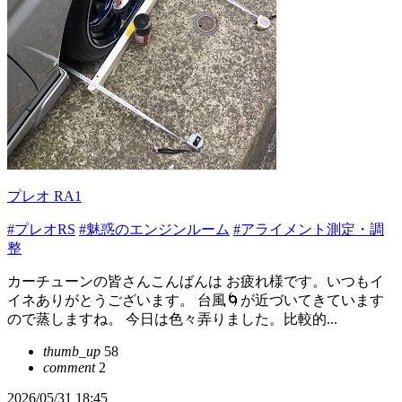
プレオ RA1
#プレオRS
#魅惑のエンジンルーム
#アライメント測定・調
整
カーチューンの皆さんこんばんは お疲れ様です。いつもイ
イネありがとうございます。 台風🌀が近づいてきています
ので蒸しますね。 今日は色々弄りました。比較的...
thumb_up
58
comment
2
2026/05/31 18:45