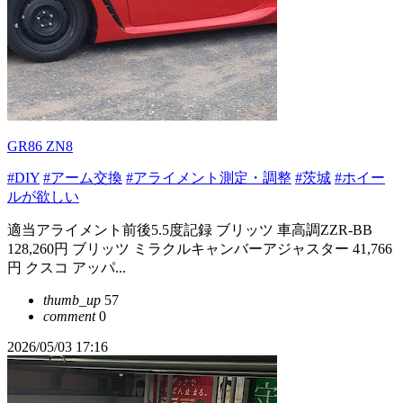
GR86 ZN8
#DIY
#アーム交換
#アライメント測定・調整
#茨城
#ホイー
ルが欲しい
適当アライメント前後5.5度記録 ブリッツ 車高調ZZR-BB
128,260円 ブリッツ ミラクルキャンバーアジャスター 41,766
円 クスコ アッパ...
thumb_up
57
comment
0
2026/05/03 17:16