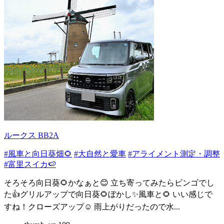
ルークス BB2A
#風車と向日葵畑🌻
#大自然と愛車
#アライメント測定・調整
#富里スイカ🍉
そろそろ向日葵🌻かなぁと😊 立ち寄ってみたらビンゴでし
た👍グリルアップで向日葵🌻ぼかし✨風車と🌻 いい感じで
すね！クローズアップ☺️ 雨上がりだったので水...