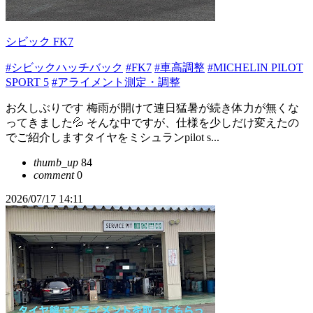
シビック FK7
#シビックハッチバック
#FK7
#車高調整
#MICHELIN PILOT
SPORT 5
#アライメント測定・調整
お久しぶりです 梅雨が開けて連日猛暑が続き体力が無くな
ってきました💦 そんな中ですが、仕様を少しだけ変えたの
でご紹介しますタイヤをミシュランpilot s...
thumb_up
84
comment
0
2026/07/17 14:11