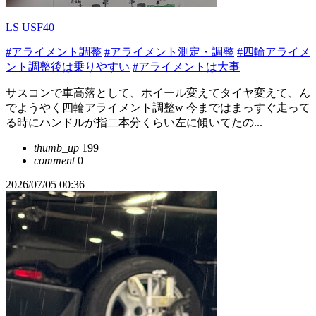
LS USF40
#アライメント調整
#アライメント測定・調整
#四輪アライメ
ント調整後は乗りやすい
#アライメントは大事
サスコンで車高落として、ホイール変えてタイヤ変えて、ん
でようやく四輪アライメント調整w 今まではまっすぐ走って
る時にハンドルが指二本分くらい左に傾いてたの...
thumb_up
199
comment
0
2026/07/05 00:36