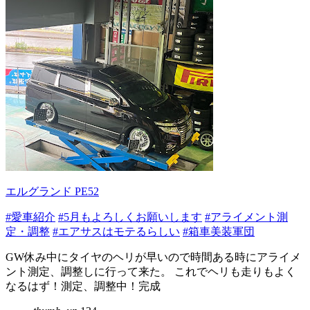
エルグランド PE52
#愛車紹介
#5月もよろしくお願いします
#アライメント測
定・調整
#エアサスはモテるらしい
#箱車美装軍団
GW休み中にタイヤのヘリが早いので時間ある時にアライメ
ント測定、調整しに行って来た。 これでヘリも走りもよく
なるはず！測定、調整中！完成