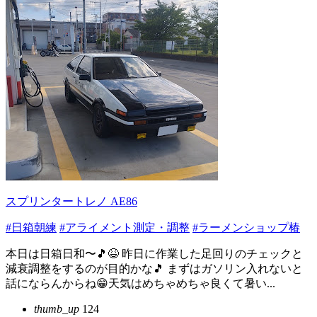
スプリンタートレノ AE86
#日箱朝練
#アライメント測定・調整
#ラーメンショップ椿
本日は日箱日和〜🎵😆 昨日に作業した足回りのチェックと
減衰調整をするのが目的かな🎵 まずはガソリン入れないと
話にならんからね😁天気はめちゃめちゃ良くて暑い...
thumb_up
124