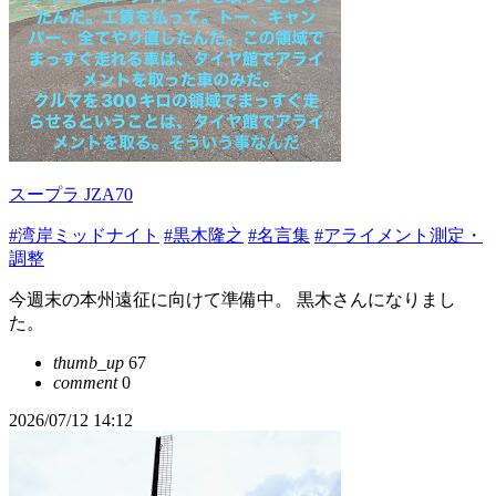
スープラ JZA70
#湾岸ミッドナイト
#黒木隆之
#名言集
#アライメント測定・
調整
今週末の本州遠征に向けて準備中。 黒木さんになりまし
た。
thumb_up
67
comment
0
2026/07/12 14:12