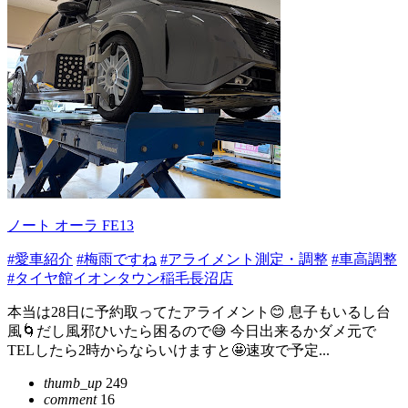
ノート オーラ FE13
#愛車紹介
#梅雨ですね
#アライメント測定・調整
#車高調整
#タイヤ館イオンタウン稲毛長沼店
本当は28日に予約取ってたアライメント😊 息子もいるし台
風🌀だし風邪ひいたら困るので😅 今日出来るかダメ元で
TELしたら2時からならいけますと🤩速攻で予定...
thumb_up
249
comment
16