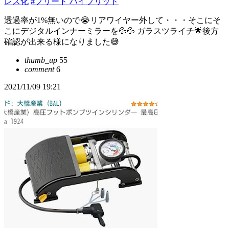
レス化
#フリード ハイブリッド
透過率が1%無いので😭リアワイヤー外して・・・そこにそ
こにデジタルインナーミラーを💦💦 ガラスツライチ🌟後方
確認が出来る様になりました😅
thumb_up
55
comment
6
2021/11/09 19:21