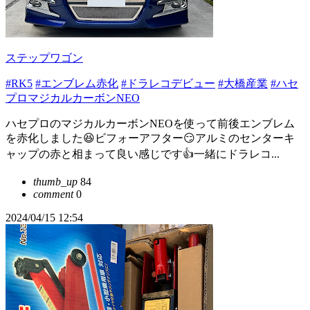
ステップワゴン
#RK5
#エンブレム赤化
#ドラレコデビュー
#大橋産業
#ハセ
プロマジカルカーボンNEO
ハセプロのマジカルカーボンNEOを使って前後エンブレム
を赤化しました😆ビフォーアフター😏アルミのセンターキ
ャップの赤と相まって良い感じです👍一緒にドラレコ...
thumb_up
84
comment
0
2024/04/15 12:54