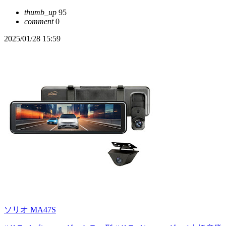
thumb_up
95
comment
0
2025/01/28 15:59
ソリオ MA47S