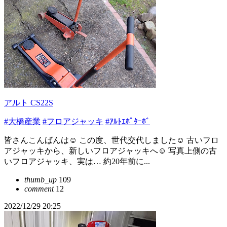
アルト CS22S
#大橋産業
#フロアジャッキ
#ｱﾙﾄｴﾎﾟﾀｰﾎﾞ
皆さんこんばんは☺️ この度、世代交代しました☺️ 古いフロ
アジャッキから、新しいフロアジャッキへ☺️ 写真上側の古
いフロアジャッキ、実は… 約20年前に...
thumb_up
109
comment
12
2022/12/29 20:25