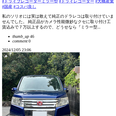
#ドライブレコーダーミラー型
#ドライレコーダー
#大橋産業
#国産
#コスパ良し
私のソリオには実は敢えて純正のドラレコは取り付けていま
せんでした。 純正品がカメラ性能微妙なクセに取り付け工
賃込みで７万以上するので、どうせなら『ミラー型...
thumb_up
46
comment
0
2024/12/05 23:06