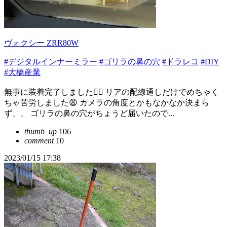
ヴォクシー ZRR80W
#デジタルインナーミラー
#ゴリラの鼻の穴
#ドラレコ
#DIY
#大橋産業
無事に装着完了しました🙆‍♂️ リアの配線通しだけでめちゃく
ちゃ苦労しました😩 カメラの角度とかもなかなか決まら
ず、、 ゴリラの鼻の穴がちょうど届いたので...
thumb_up
106
comment
10
2023/01/15 17:38