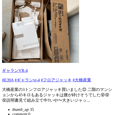
ギャランVR-4
#E39A
#ギャランvr-4
#フロアジャッキ
#大橋産業
大橋産業の3トンフロアジャッキ買いました😊 二階のマンシ
ョンから45キロもあるジャッキは腰が砕けそうでした😵😵
😵説明書見て組み立て中‼️いや〜大きいジャッ...
thumb_up
35
comment
0