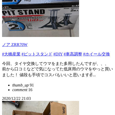
ノア ZRR70W
#大橋産業
#ピットスタンド
#DIY
#車高調整
#ホイール交換
今回、タイヤ交換してウマをまた多用したんですが、、、
前から口コミなどで気になってた低床用のウマをやっと買い
ました！ 値段も手頃でコスパもいいと思います✌...
thumb_up
91
comment
16
2020/12/22 21:03