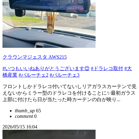
クラウンマジェスタ AWS215
#いつもいいねありがとうございます😊
#ドラレコ取付
#大
橋産業
#バルーチェ2
#バルーチェ3
フロントしかドラレコ付いてないしリアガラスカーテンで見
えないからミラー型のドラレコを付けることに✨最初ガラス
上部に付けたら日が当たった時カーテンの白が映り...
thumb_up
65
comment
0
2026/05/15 16:04