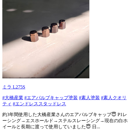
ミラ L275S
#大橋産業
#エアバルブキャップ塗装
#素人塗装
#素人クオリ
ティ
#エンドレススタッドレス
約3年間使用した大橋産業さんのエアバルブキャップ😇 P1レ
ーシング→エスホールド→ステルスレーシング→現在の白ホ
イールと長期に渡って使用していました😇 日...