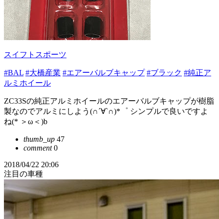
スイフトスポーツ
#BAL
#大橋産業
#エアーバルブキャップ
#ブラック
#純正ア
ルミホイール
ZC33Sの純正アルミホイールのエアーバルブキャップが樹脂
製なのでアルミにしよう(∩´∀`∩)*゜ シンプルで良いですよ
ね(* ＞ω＜)b
thumb_up
47
comment
0
2018/04/22 20:06
注目の車種