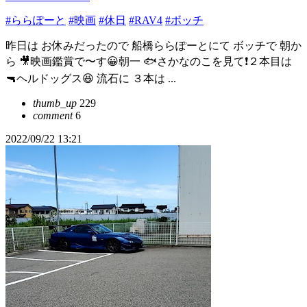
#ららぽーと
#映画
#休日
#RAV4
#ボッチ
昨日は お休みだったので 船橋ららぽーとにて ボッチで 朝か
ら 🎥映画鑑賞で〜す😀朝一 🐟️さかなのこを見て❗２本目は
🔫ヘルドッグス😆 流石に ３本は ...
thumb_up
229
comment
6
2022/09/22 13:21