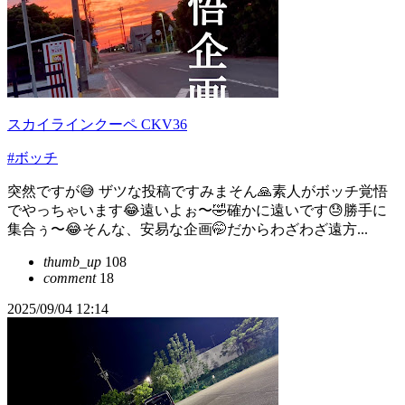
スカイラインクーペ CKV36
#ボッチ
突然ですが😅 ザツな投稿ですみまそん🙏素人がボッチ覚悟
でやっちゃいます😂遠いよぉ〜🤣確かに遠いです😓勝手に
集合ぅ〜😂そんな、安易な企画🤭だからわざわざ遠方...
thumb_up
108
comment
18
2025/09/04 12:14