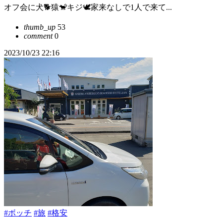
オフ会に犬🐕猿🐒キジ🕊️家来なしで1人で来て...
thumb_up
53
comment
0
2023/10/23 22:16
#ボッチ
#旅
#格安