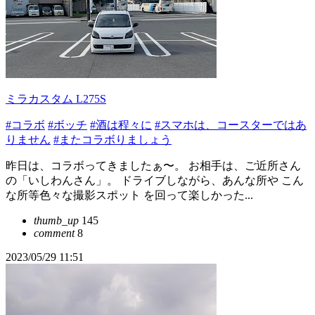
ミラカスタム L275S
#コラボ
#ボッチ
#酒は程々に
#スマホは、コースターではあ
りません
#またコラボりましょう
昨日は、コラボってきましたぁ〜。 お相手は、ご近所さん
の「いしわんさん」。 ドライブしながら、あんな所や こん
な所等色々な撮影スポット を回って楽しかった...
thumb_up
145
comment
8
2023/05/29 11:51