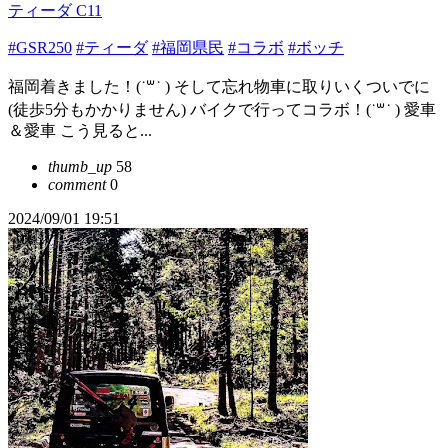
ティーダ C11
#GSR250
#ティーダ
#福岡県民
#コラボ
#ボッチ
福岡着きました！(˙꒳​˙ ) そして忘れ物車に取りいくついでに
(徒歩5分もかかりません) バイクで行ってコラボ！(˙꒳​˙ ) 愛車
＆愛車 こう見ると...
thumb_up
58
comment
0
2024/09/01 19:51