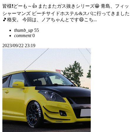
皆様❗どーも～👍 またまたガス抜きシリーズ😁 青島、フィッ
シャーマンズ ビーチサイドホステル&スパに行ってきました
🎵格安。 今回は、ノアちゃんとです😄こち...
thumb_up
55
comment
0
2023/09/22 23:19