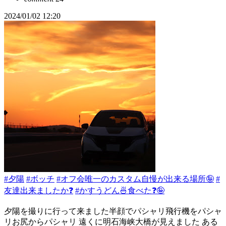
2024/01/02 12:20
#夕陽
#ボッチ
#オフ会唯一のカスタム自慢が出来る場所🤪
#
友達出来ましたか❓️
#かすうどん🍜食べた❓️🤪
夕陽を撮りに行って来ました半顔でパシャリ飛行機をパシャ
リお尻からパシャリ 遠くに明石海峡大橋が見えました ある