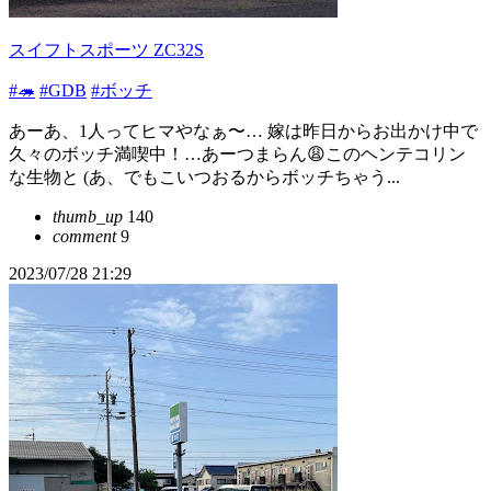
スイフトスポーツ ZC32S
#🦔
#GDB
#ボッチ
あーあ、1人ってヒマやなぁ〜… 嫁は昨日からお出かけ中で
久々のボッチ満喫中！…あーつまらん😩このヘンテコリン
な生物と (あ、でもこいつおるからボッチちゃう...
thumb_up
140
comment
9
2023/07/28 21:29