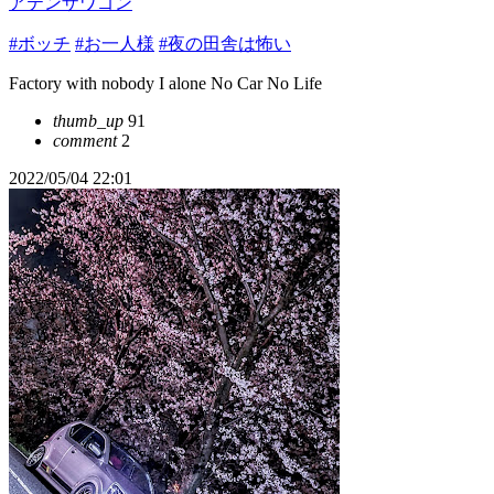
アテンザワゴン
#ボッチ
#お一人様
#夜の田舎は怖い
Factory with nobody I alone No Car No Life
thumb_up
91
comment
2
2022/05/04 22:01