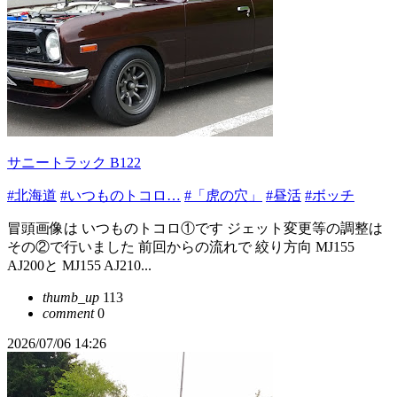
サニートラック B122
#北海道
#いつものトコロ…
#「虎の穴」
#昼活
#ボッチ
冒頭画像は いつものトコロ①です ジェット変更等の調整は
その②で行いました 前回からの流れで 絞り方向 MJ155
AJ200と MJ155 AJ210...
thumb_up
113
comment
0
2026/07/06 14:26