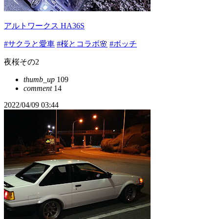
アルトワークス HA36S
#サクラと愛車
#桜とコラボ🌸
#ボッチ
夜桜その2
thumb_up
109
comment
14
2022/04/09 03:44