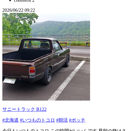
comment
2
2026/06/22 09:22
サニートラック B122
#北海道
#いつものトコロ
#朝活
#ボッチ
今日もいつものトコロ この時間がいいんです 早朝の静けさ