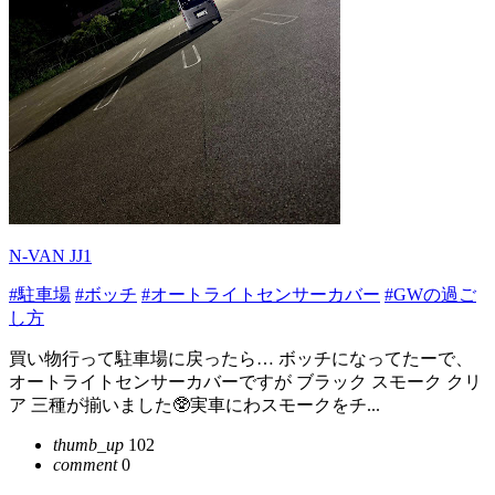
N-VAN JJ1
#駐車場
#ボッチ
#オートライトセンサーカバー
#GWの過ご
し方
買い物行って駐車場に戻ったら… ボッチになってたーで、
オートライトセンサーカバーですが ブラック スモーク クリ
ア 三種が揃いました🥸実車にわスモークをチ...
thumb_up
102
comment
0