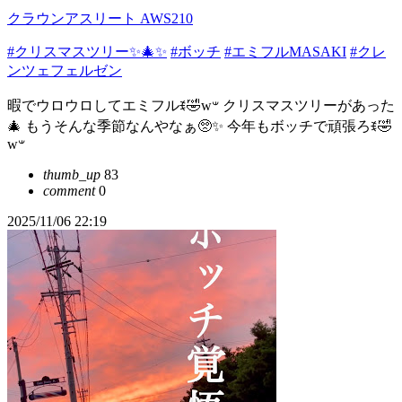
クラウンアスリート AWS210
#クリスマスツリー✨🎄✨
#ボッチ
#エミフルMASAKI
#クレ
ンツェフェルゼン
暇でウロウロしてエミフルꉂ🤣w‪𐤔 クリスマスツリーがあった
🎄 もうそんな季節なんやなぁ🥺✨️ 今年もボッチで頑張ろꉂ🤣
w‪𐤔
thumb_up
83
comment
0
2025/11/06 22:19