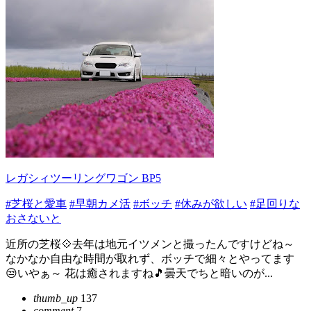
レガシィツーリングワゴン BP5
#芝桜と愛車
#早朝カメ活
#ボッチ
#休みが欲しい
#足回りな
おさないと
近所の芝桜💠去年は地元イツメンと撮ったんですけどね～
なかなか自由な時間が取れず、ボッチで細々とやってます
😒いやぁ～ 花は癒されますね🎵曇天でちと暗いのが...
thumb_up
137
comment
7