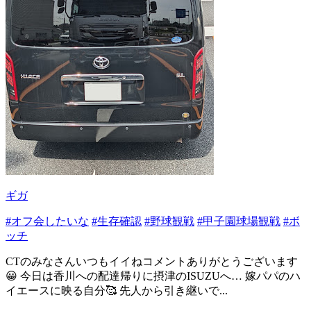
ギガ
#オフ会したいな
#生存確認
#野球観戦
#甲子園球場観戦
#ボ
ッチ
CTのみなさんいつもイイねコメントありがとうございます
😀 今日は香川への配達帰りに摂津のISUZUへ… 嫁パパのハ
イエースに映る自分🥰 先人から引き継いで...