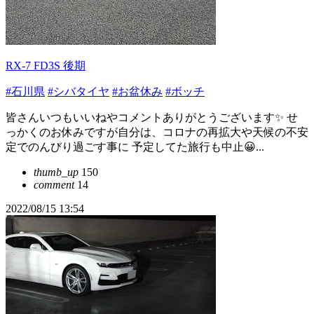
RX-7 FD3S 後期
#石川県
#シバタイヤ
#お盆休み
#ボッチ
皆さんいつもいいねやコメントありがとうございます✨ せ
っかくのお休みですが自分は、コロナの再拡大や天候の不安
定でのんびり過ごす事に 予定してた旅行も中止😀...
thumb_up
150
comment
14
2022/08/15 13:54