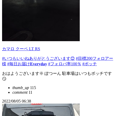
カマロ クーペ LT RS
#いつもいいねありがとうございます😊
#目標200フォロアー
様
#毎日お届け𝐄𝐯𝐞𝐫𝐲𝐝𝐚𝐲
#フォロバ率100％
#ボッチ
おはようございます🌞 ぽつーん 駐車場はいつもボッチです
😏
thumb_up
115
comment
11
2022/08/05 06:38