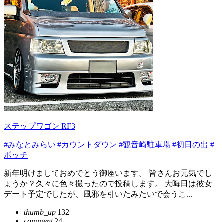
ステップワゴン RF3
#みなとみらい
#カウントダウン
#観音崎駐車場
#初日の出
#
ボッチ
新年明けましておめでとう御座います。 皆さんお元気でし
ょうか？久々に色々撮ったので投稿します。 大晦日は彼女
デート予定でしたが、風邪を引いたみたいで会うこ...
thumb_up
132
comment
24