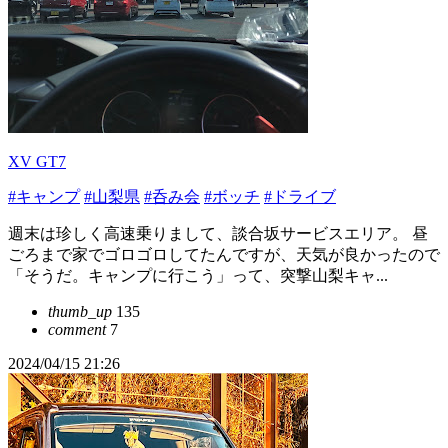
XV GT7
#キャンプ
#山梨県
#呑み会
#ボッチ
#ドライブ
週末は珍しく高速乗りまして、談合坂サービスエリア。 昼
ごろまで家でゴロゴロしてたんですが、天気が良かったので
「そうだ。キャンプに行こう」って、突撃山梨キャ...
thumb_up
135
comment
7
2024/04/15 21:26