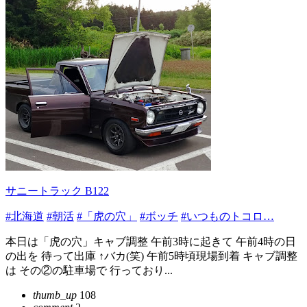
サニートラック B122
#北海道
#朝活
#「虎の穴」
#ボッチ
#いつものトコロ…
本日は「虎の穴」キャブ調整 午前3時に起きて 午前4時の日
の出を 待って出庫 ↑バカ(笑) 午前5時頃現場到着 キャブ調整
は その②の駐車場で 行っており...
thumb_up
108