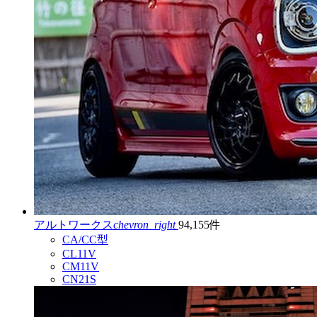
アルトワークス
chevron_right
94,155件
CA/CC型
CL11V
CM11V
CN21S