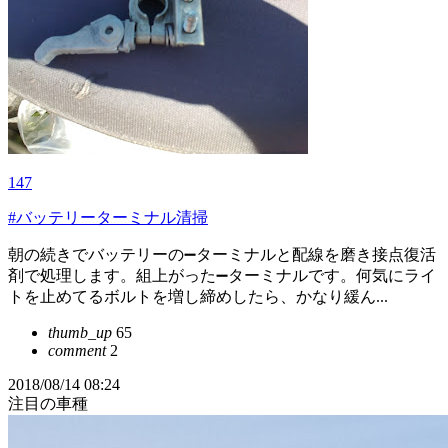
147
#バッテリーターミナル清掃
朝の続きでバッテリーの➖ターミナルと配線を磨き接点復活
剤で処理します。組上がった➖ターミナルです。何気にライ
トを止めてるボルトを増し締めしたら、かなり緩ん...
thumb_up
65
comment
2
2018/08/14 08:24
注目の車種