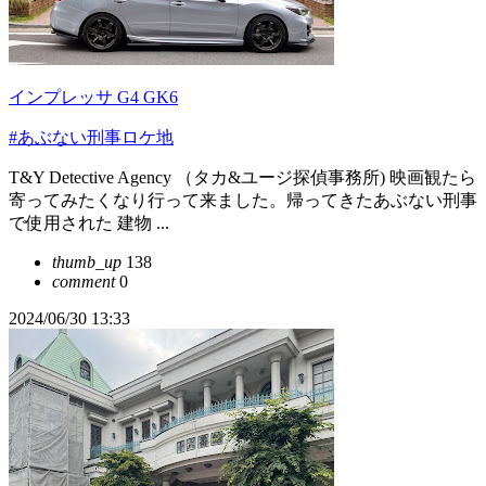
インプレッサ G4 GK6
#あぶない刑事ロケ地
T&Y Detective Agency （タカ&ユージ探偵事務所) 映画観たら
寄ってみたくなり行って来ました。帰ってきたあぶない刑事
で使用された 建物 ...
thumb_up
138
comment
0
2024/06/30 13:33