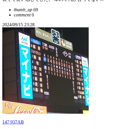
thumb_up
69
comment
0
2024/09/15 23:28
147 937AB