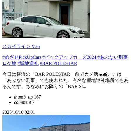
スカイライン V36
#めざせPickUpCars
#ピックアップカーズ2024
#あぶない刑事
ロケ地
#聖地巡礼
#BAR POLESTAR
今日は横浜の「BAR POLESTAR」前でカメ活🐢📸ここは
「あぶない刑事」でも使われた、有名な聖地巡礼場所でもあ
るんです。ちなみにお隣りの「BAR St...
thumb_up
167
comment
7
2025/10/16 02:01