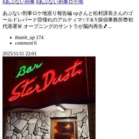
#あぶない刑事
#あぶない刑事ロケ地
あぶない刑事ロケ地巡り報告編 opさんと松村課長さんのゴ
ールドレパード😍憧れのアルティマ✨T＆Y探偵事務所😎初
代港署🚨 オープニングのサントラが脳内再生🎵...
thumb_up
174
comment
6
2025/11/11 22:01