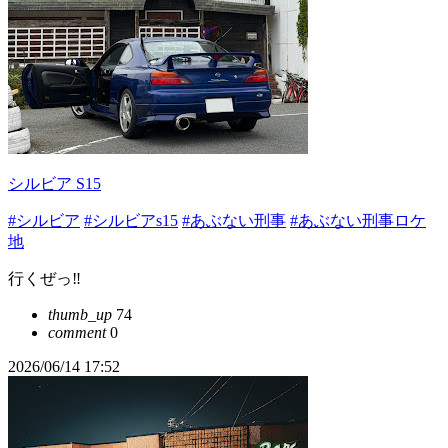
シルビア S15
#シルビア
#シルビアs15
#あぶない刑事
#あぶない刑事ロケ
地
行くぜっ‼️
thumb_up
74
comment
0
2026/06/14 17:52