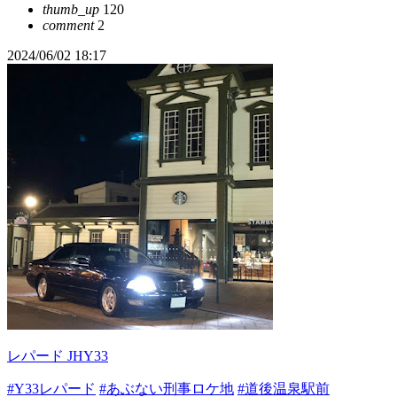
thumb_up
120
comment
2
2024/06/02 18:17
レパード JHY33
#Y33レパード
#あぶない刑事ロケ地
#道後温泉駅前