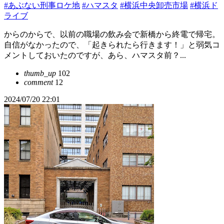
#あぶない刑事ロケ地
#ハマスタ
#横浜中央卸売市場
#横浜ド
ライブ
からのからで、以前の職場の飲み会で新橋から終電で帰宅。
自信がなかったので、「起きられたら行きます！」と弱気コ
メントしておいたのですが、あら、ハマスタ前？...
thumb_up
102
comment
12
2024/07/20 22:01