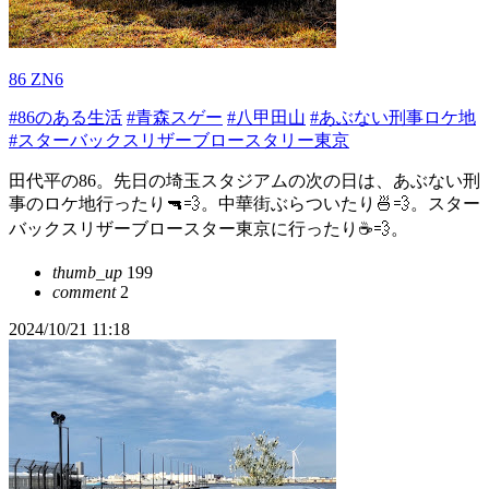
86 ZN6
#86のある生活
#青森スゲー
#八甲田山
#あぶない刑事ロケ地
#スターバックスリザーブロースタリー東京
田代平の86。先日の埼玉スタジアムの次の日は、あぶない刑
事のロケ地行ったり🔫💨。中華街ぶらついたり🍜💨。スター
バックスリザーブロースター東京に行ったり☕💨。
thumb_up
199
comment
2
2024/10/21 11:18