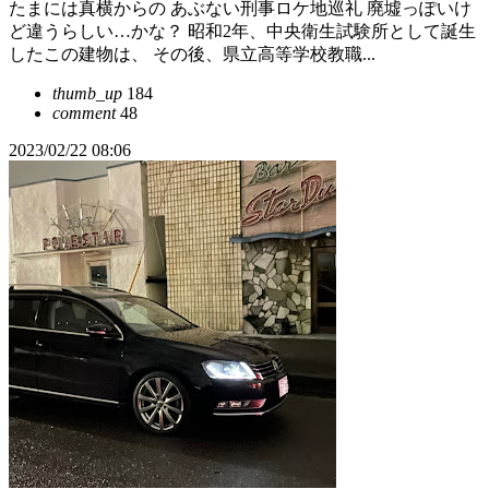
たまには真横からの あぶない刑事ロケ地巡礼 廃墟っぽいけ
ど違うらしい…かな？ 昭和2年、中央衛生試験所として誕生
したこの建物は、 その後、県立高等学校教職...
thumb_up
184
comment
48
2023/02/22 08:06