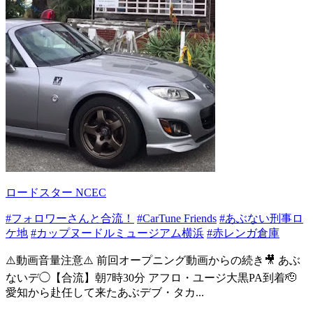
ロードスター NCEC
#フォロワーさんと合流！
#CarTune Friends
#あぶない刑事ロ
ケ地
#カップヌードルミュージアム横浜
#赤レンガ倉庫
⚠️動画音量注意⚠️ 前回オープニング動画からの続き🎥 あぶ
ないデ◯【合流】朝7時30分 アフロ・ユージ大黒PA到着🫡
愛知から赴任して来たあぶデブ・タカ...