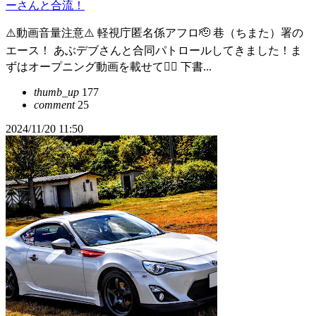
ーさんと合流！
⚠️動画音量注意⚠️ 軽視庁匿名係アフロ🫡 巷（ちまた）署の
エース！ あぶデブさんと合同パトロールしてきました！ま
ずはオープニング動画を載せて😮‍💨 下書...
thumb_up
177
comment
25
2024/11/20 11:50