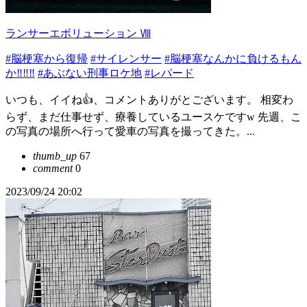
ランサーエボリューション Ⅷ
#脳梗塞から復帰
#サイレンサー
#脳梗塞なんかに負けるもん
か‼️‼️‼️
#あぶない刑事ロケ地
#レパード
いつも、イイね👍、コメントありがとございます。 相変わ
らず、まだ仕事せず、療養しているユースケですw 先週、こ
の写真の場所へ行って愛車の写真を撮ってきた。...
thumb_up
67
comment
0
2023/09/24 20:02