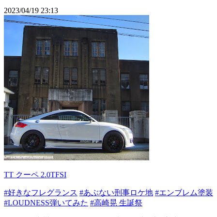
2023/04/19 23:13
TT クーペ 2.0TFSI
#好きなフレグランス
#あぶない刑事ロケ地
#エンブレム塗装
#LOUDNESS弾いてみた
#高崎晃 生誕祭