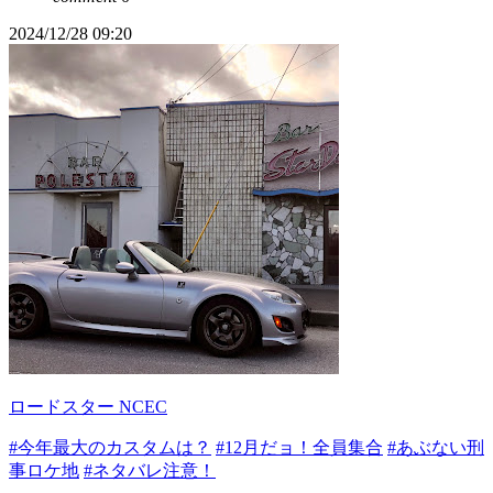
2024/12/28 09:20
ロードスター NCEC
#今年最大のカスタムは？
#12月だョ！全員集合
#あぶない刑
事ロケ地
#ネタバレ注意！