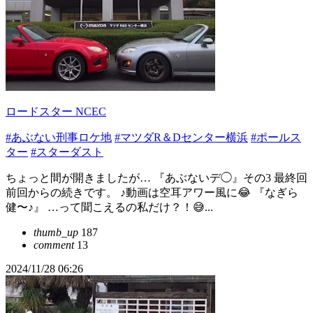
ロードスター NCEC
#あぶない刑事ロケ地
#マツダR＆Dセンター横浜
#ポールス
ター
#スターダスト
ちょっと間が開きましたが… 『あぶないデ◯』その3 最終回
前回からの続きです。 ♪動画は空耳アワー風に😂 『なぎら
健〜♪』 …って聞こえるの私だけ？！😅...
thumb_up
187
comment
13
2024/11/28 06:26