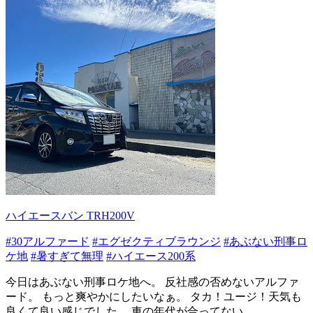
ハイエースバン TRH200V
#30アルファード
#エグゼクティブラウンジ
#あぶない刑事ロ
ケ地
#暑すぎて無理
#ハイエース200系
今日はあぶない刑事ロケ地へ。 反社感の否めないアルファ
ード。 もっと爽やかにしたいなぁ。 タカ！ユージ！天気も
良くて良い感じでした。 車の年代が合ってない...