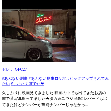
セレナ GFC27
#あぶない刑事
#あぶない刑事ロケ地
#ピックアップされてみ
たい
#しおたくぼでぃ❤
久しぶりに映画見てきました 映画の中でも出てきたお店の
前で昔写真撮ってました🤣タカ＆ユウジ最高❗️ レパードも出
てきたけどナンバーが当時ナンバーじゃなかっ...