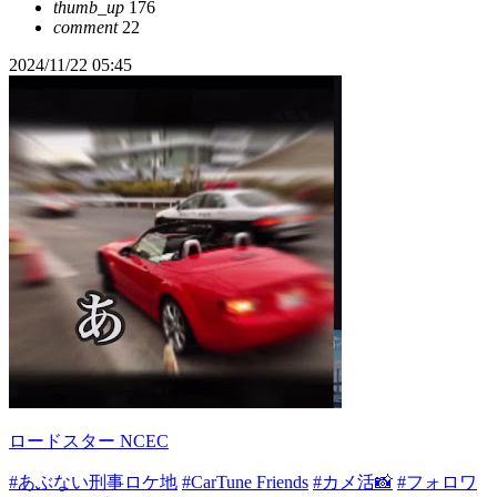
thumb_up
176
comment
22
2024/11/22 05:45
ロードスター NCEC
#あぶない刑事ロケ地
#CarTune Friends
#カメ活📸
#フォロワ