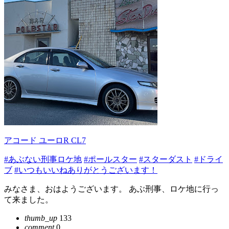
アコード ユーロR CL7
#あぶない刑事ロケ地
#ポールスター
#スターダスト
#ドライ
ブ
#いつもいいねありがとうございます！
みなさま、おはようございます。 あぶ刑事、ロケ地に行っ
て来ました。
thumb_up
133
comment
0