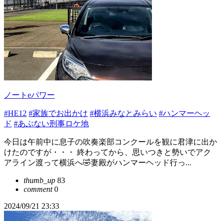
ノートeパワー
#HE12
#家族でお出かけ
#横浜みなとみらい
#ハンマーヘッ
ド
#あぶない刑事ロケ地
今日は午前中に息子の吹奏楽部コンクールを観に君津に出か
けたのですが・・・ 終わってから、思いつきと勢いでアク
アライン渡って横浜へ🤣妻殿がハンマーヘッド行っ...
thumb_up
83
comment
0
2024/09/21 23:33