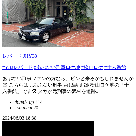
レパード JHY33
#Y33レパード
#あぶない刑事ロケ地
#松山ロケ
#十六番館
あぶない刑事ファンの方なら、ピンと来るかもしれませんが
😆 こちらは…あぶない刑事 第13話 追跡 松山ロケ地の「十
六番館」です🫡 タカが元刑事の沢村を追跡...
thumb_up
414
comment
20
2024/06/03 18:38