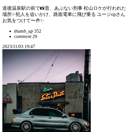
道後温泉駅の前で📸昔、あぶない刑事 松山ロケが行われた
場所✨犯人を追いかけ、路面電車に飛び乗る ユージopさん
お気をつけて〜🤚✨
thumb_up
352
comment
29
2023/11/03 19:47