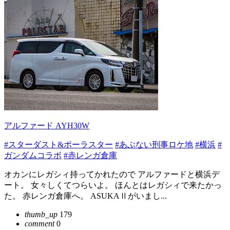
アルファード AYH30W
#スターダスト&ポーラスター
#あぶない刑事ロケ地
#横浜
#
ガンダムコラボ
#赤レンガ倉庫
オカンにレガシィ持ってかれたので アルファードと横浜デ
ート。 女々しくてつらいよ。 ほんとはレガシィで来たかっ
た。 赤レンガ倉庫へ。 ASUKAⅡがいまし...
thumb_up
179
comment
0