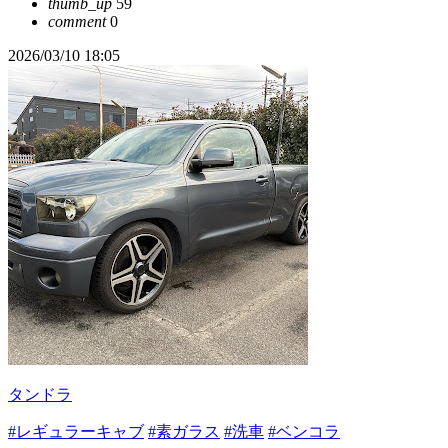
thumb_up
59
comment
0
2026/03/10 18:05
タンドラ
#レギュラーキャブ
#素ガラス
#洗車
#ベンコラ