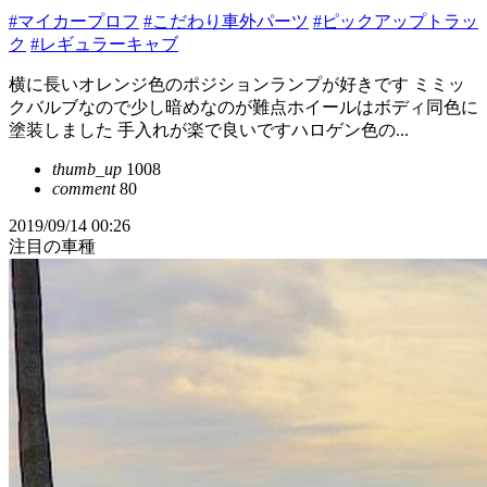
#マイカープロフ
#こだわり車外パーツ
#ピックアップトラッ
ク
#レギュラーキャブ
横に長いオレンジ色のポジションランプが好きです ミミッ
クバルブなので少し暗めなのが難点ホイールはボディ同色に
塗装しました 手入れが楽で良いですハロゲン色の...
thumb_up
1008
comment
80
2019/09/14 00:26
注目の車種