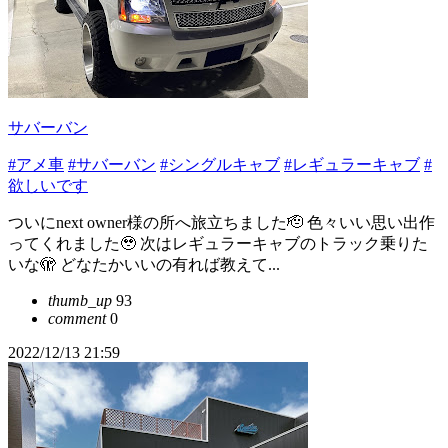
サバーバン
#アメ車
#サバーバン
#シングルキャブ
#レギュラーキャブ
#
欲しいです
ついにnext owner様の所へ旅立ちました🫡 色々いい思い出作
ってくれました🥹 次はレギュラーキャブのトラック乗りた
いな🫣 どなたかいいの有れば教えて...
thumb_up
93
comment
0
2022/12/13 21:59