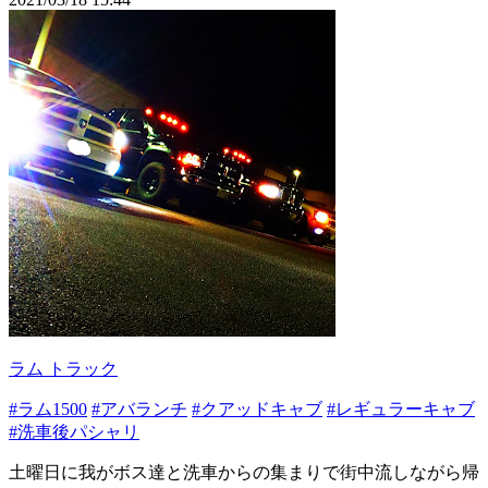
ラム トラック
#ラム1500
#アバランチ
#クアッドキャブ
#レギュラーキャブ
#洗車後パシャリ
土曜日に我がボス達と洗車からの集まりで街中流しながら帰