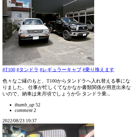
#T100
#タンドラ
#レギュラーキャブ
#乗り換えます
色々なご縁のもと、T100からタンドラへ入れ替える事にな
りました。 仕事が忙しくてなかなか書類関係が用意出来な
いので、納車は来月頃でしょうか💦 タンドラ乗...
thumb_up
52
comment
2
2022/08/23 19:37