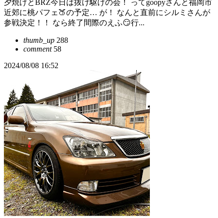
夕焼けとBRZ今日は抜け駆けの会！ ってgoopyさんと福岡市
近郊に桃パフェ🍑の予定… が！ なんと直前にシルミさんが
参戦決定！！ なら終了間際のえふ😏行...
thumb_up
288
comment
58
2024/08/08 16:52