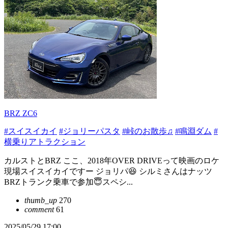
BRZ ZC6
#スイスイカイ
#ジョリーパスタ
#峠のお散歩♫
#鳴淵ダム
#
横乗りアトラクション
カルストとBRZ ここ、2018年OVER DRIVEって映画のロケ
現場スイスイカイですー ジョリパ😆 シルミさんはナッツ
BRZトランク乗車で参加😇スペシ...
thumb_up
270
comment
61
2025/05/29 17:00