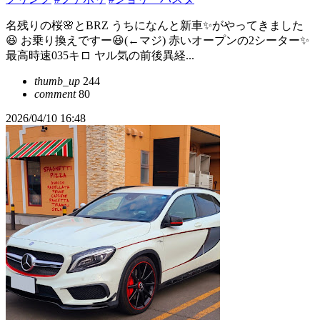
名残りの桜🌸とBRZ うちになんと新車✨がやってきました
😆 お乗り換えですー😆(←マジ) 赤いオープンの2シーター✨
最高時速035キロ ヤル気の前後異経...
thumb_up
244
comment
80
2026/04/10 16:48