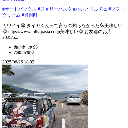
#オートバックス
#ジョリーパスタ
#ハレノドルチェ
#ソフト
クリーム
#当別町
カワイイ😀 タイヤくんって言うの知らなかった💦美味しい
😋 https://www.jolly-pasta.co.jp美味しい😋 お友達のお店
2025/6...
thumb_up
93
comment
0
2025/06/26 18:02