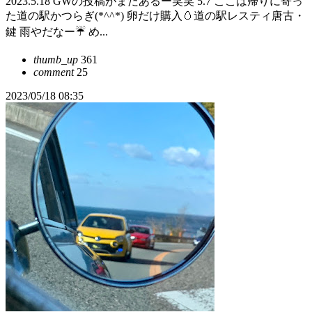
2023.5.18 GWの投稿がまだあるー笑笑 5.7 ここは帰りに寄っ
た道の駅かつらぎ(*^^*) 卵だけ購入🥚道の駅レスティ唐古・
鍵 雨やだなー☔ め...
thumb_up
361
comment
25
2023/05/18 08:35