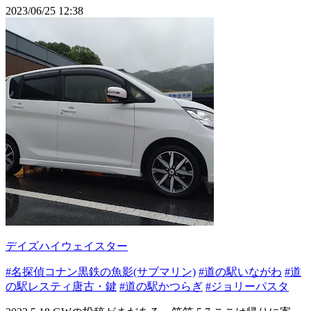
2023/06/25 12:38
デイズハイウェイスター
#名探偵コナン黒鉄の魚影(サブマリン)
#道の駅いながわ
#道
の駅レスティ唐古・鍵
#道の駅かつらぎ
#ジョリーパスタ