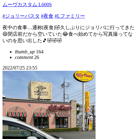
ムーヴカスタム L600S
#ジョリーパスタ
#夜食
#Lファミリー
夜中の食事…通称[夜食]🤣久しぶりにジョリパに行ってきた
😄閉店前だから空いていた😂食べ始めてから写真撮ってな
いのを思い出した🎵🤣🤣🤣
thumb_up
164
comment
26
2022/07/25 23:55