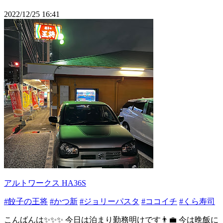
2022/12/25 16:41
アルトワークス HA36S
#餃子の王将
#かつ新
#ジョリーパスタ
#ココイチ
#くら寿司
こんばんは✨✨✨ 今日は泊まり勤務明けです👨‍💼 今は晩飯に