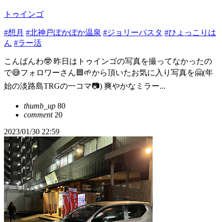
トゥインゴ
#想月
#北神戸ぽかぽか温泉
#ジョリーパスタ
#ひょっこりは
ん
#ラー活
こんばんわ🤓 昨日はトゥインゴの写真を撮ってなかったの
で😅フォロワーさん🟦🌱から頂いたお気に入り写真を🤗(年
始の淡路島TRGの一コマ📷️) 爽やかなミラー...
thumb_up
80
comment
20
2023/01/30 22:59