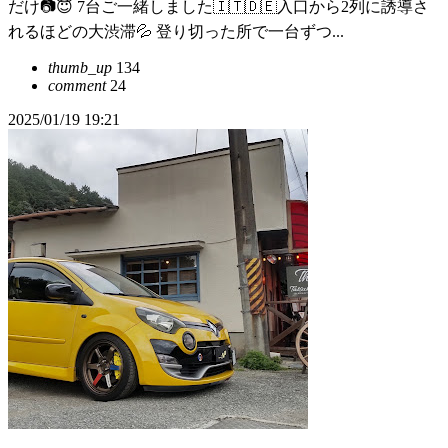
だけ📷😇 7台ご一緒しました🇮🇹🇩🇪入口から2列に誘導さ
れるほどの大渋滞💦 登り切った所で一台ずつ...
thumb_up
134
comment
24
2025/01/19 19:21