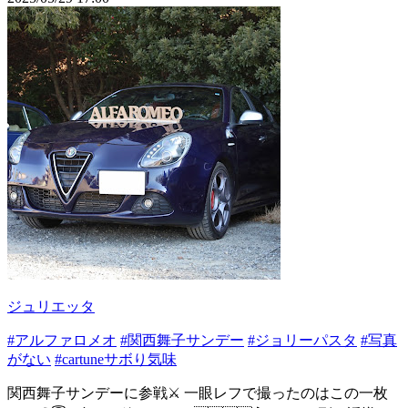
ジュリエッタ
#アルファロメオ
#関西舞子サンデー
#ジョリーパスタ
#写真
がない
#cartuneサボり気味
関西舞子サンデーに参戦⚔️ 一眼レフで撮ったのはこの一枚