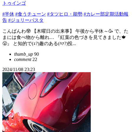
トゥインゴ
#半休
#食うチューン
#タツヒロ・能勢
#カレー部定期活動報
告
#ジョリーパスタ
こんばんわ🤓 【木曜日の出来事】 午後から半休～🥳 で、た
まには食べ物から離れ… 『紅葉の色づきを見てきました🍁
😤』 と知的で(ｪ?)趣のある(ﾊｧ?)投...
thumb_up
90
comment
22
2024/11/08 23:23