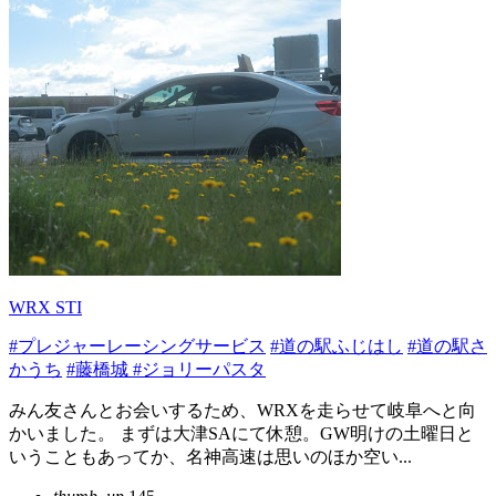
WRX STI
#プレジャーレーシングサービス
#道の駅ふじはし
#道の駅さ
かうち
#藤橋城
#ジョリーパスタ
みん友さんとお会いするため、WRXを走らせて岐阜へと向
かいました。 まずは大津SAにて休憩。GW明けの土曜日と
いうこともあってか、名神高速は思いのほか空い...