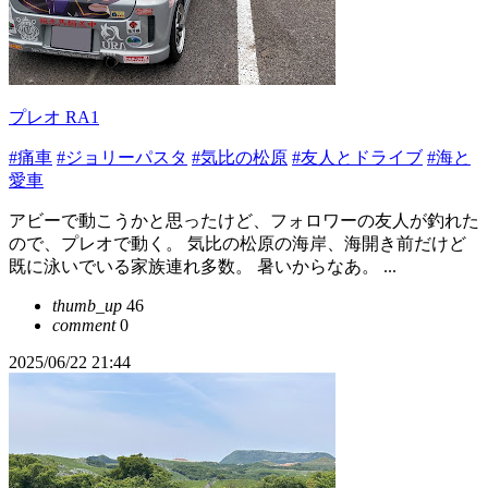
プレオ RA1
#痛車
#ジョリーパスタ
#気比の松原
#友人とドライブ
#海と
愛車
アビーで動こうかと思ったけど、フォロワーの友人が釣れた
ので、プレオで動く。 気比の松原の海岸、海開き前だけど
既に泳いでいる家族連れ多数。 暑いからなあ。 ...
thumb_up
46
comment
0
2025/06/22 21:44