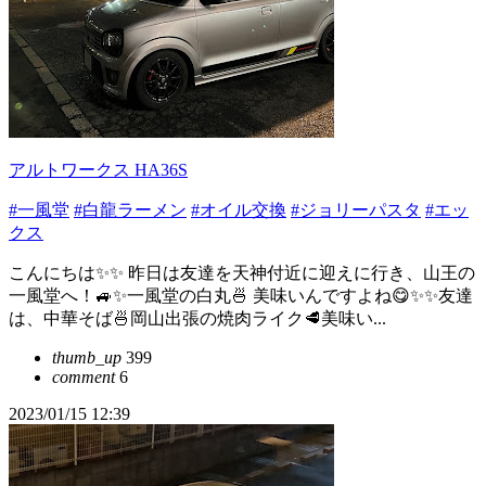
アルトワークス HA36S
#一風堂
#白龍ラーメン
#オイル交換
#ジョリーパスタ
#エッ
クス
こんにちは✨✨ 昨日は友達を天神付近に迎えに行き、山王の
一風堂へ！🚙✨一風堂の白丸🍜 美味いんですよね😋✨✨友達
は、中華そば🍜岡山出張の焼肉ライク🥩美味い...
thumb_up
399
comment
6
2023/01/15 12:39