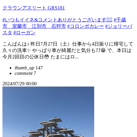
クラウンアスリート GRS181
#いつもイイネ&コメントありがとうございます🙇‍♂️
#千歳
市 室蘭市 江別市 石狩市
#コロンボカレー
#ジョリーパ
スタ
#ローガン
こんばんは♪ 昨日7月27日（土）仕事から4日振りに帰宅して
久々の洗車✨ やっぱり車が綺麗だと気分も⤴️⤴️😁 で、本日は
今月2回目の公休日😳 たまにはロ...
thumb_up
147
comment
7
2024/07/29 00:00