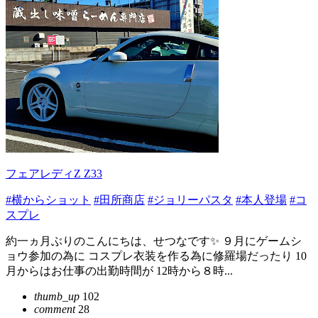
フェアレディZ Z33
#横からショット
#田所商店
#ジョリーパスタ
#本人登場
#コ
スプレ
約一ヵ月ぶりのこんにちは、せつなです✨ ９月にゲームシ
ョウ参加の為に コスプレ衣装を作る為に修羅場だったり 10
月からはお仕事の出勤時間が 12時から８時...
thumb_up
102
comment
28