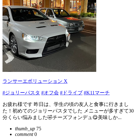
ランサーエボリューション X
#ジョリーパスタ
#オフ会
#ドライブ
#K11マーチ
お疲れ様です 昨日は、学生の頃の友人と食事に行きまし
た！初めてのジョリーパスタでした メニューが多すぎて30
分くらい悩みました🤣チーズフォンデュ😋美味しか...
thumb_up
75
comment
0