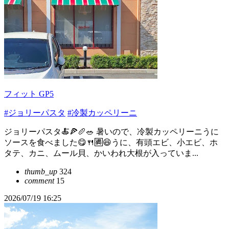
フィット GP5
#ジョリーパスタ
#冷製カッペリーニ
ジョリーパスタ🍝🍕🥖🥗 暑いので、冷製カッペリーニうに
ソースを食べました😋🍴🈵️😆うに、有頭エビ、小エビ、ホ
タテ、カニ、ムール貝、かいわれ大根が入っていま...
thumb_up
324
comment
15
2026/07/19 16:25