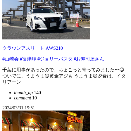
クラウンアスリート AWS210
#山崎会
#富津岬
#ジョリーパスタ
#お寿司屋さん
千葉に用事があったので、ちょこっと寄ってみました〜😊
ついでに、うまうま😋黄金アジも うまうま😋夕食は、イタ
リアーン
thumb_up
140
comment
10
2024/03/31 19:51