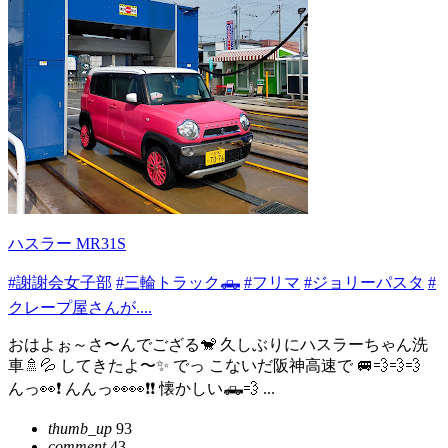
ハスラー MR31S
#謝謝会女子部
#三輪トラック🛻
#フリマ
#ジョリーパスタ
#
クレープ屋さんが....
おはよぉ～さ〜んでござる🐒 久しぶりにハスラーちゃん洗
車🚿💦 してきたよ〜✨ でっ こないだ阪神高速で 🚐💨💨💨
んっ👀❗ んんっ👀👀❗❗ 懐かしい🛻💨 ...
thumb_up
93
comment
43