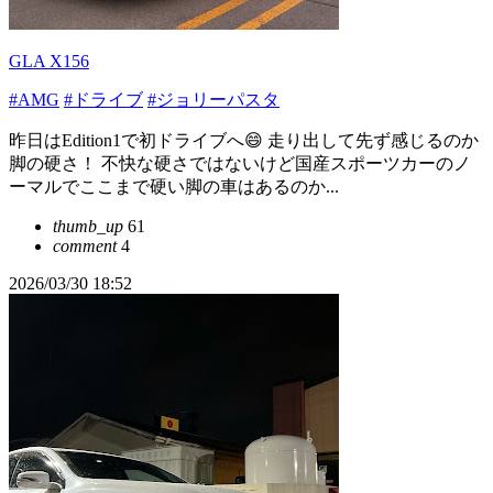
GLA X156
#AMG
#ドライブ
#ジョリーパスタ
昨日はEdition1で初ドライブへ😄 走り出して先ず感じるのか
脚の硬さ！ 不快な硬さではないけど国産スポーツカーのノ
ーマルでここまで硬い脚の車はあるのか...
thumb_up
61
comment
4
2026/03/30 18:52