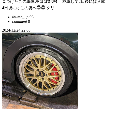
見つけたこの車体🤩 ほぼ即決❗️→ 納車して2日後には入庫→
4日後にはこの姿へ😇😇 クリ...
thumb_up
93
comment
8
2024/12/24 22:03