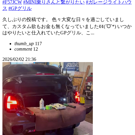
#F57JCW
#MINI乗りさんと繋がりたい
#ガレージライトハウ
ス
#GPグリル
久しぶりの投稿です。 色々大変な日々を過ごしていまし
て、カスタム欲もお金も無くなっていましたꉂꉂ(ˊᗜˋ*) いつか
はやりたいと仕入れていたGPグリル、こ...
thumb_up
117
comment
12
2026/02/02 21:36