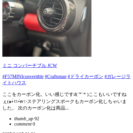
ミニ コンバーチブル JCW
#F57MINIconvertible
#Craftsman
#ドライカーボン
#ガレージラ
イトハウス
ここをカーボン化。いい感じですd(˙꒳​˙* )ここもいいですね
ぇ(๑•̀ㅁ•́ฅ✨ステアリングスポークもカーボン化しちゃいま
した。 次のカーボン化は商品...
thumb_up
92
comment
0