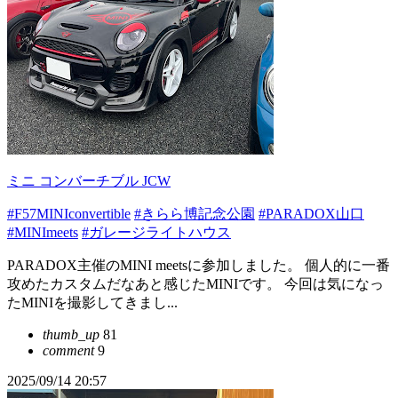
ミニ コンバーチブル JCW
#F57MINIconvertible
#きらら博記念公園
#PARADOX山口
#MINImeets
#ガレージライトハウス
PARADOX主催のMINI meetsに参加しました。 個人的に一番
攻めたカスタムだなあと感じたMINIです。 今回は気になっ
たMINIを撮影してきまし...
thumb_up
81
comment
9
2025/09/14 20:57