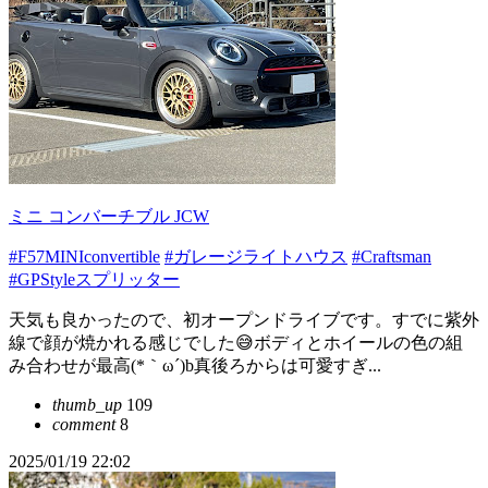
ミニ コンバーチブル JCW
#F57MINIconvertible
#ガレージライトハウス
#Craftsman
#GPStyleスプリッター
天気も良かったので、初オープンドライブです。すでに紫外
線で顔が焼かれる感じでした😅ボディとホイールの色の組
み合わせが最高(*｀ω´)b真後ろからは可愛すぎ...
thumb_up
109
comment
8
2025/01/19 22:02