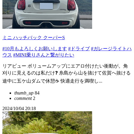
ミニ ハッチバック クーパーS
#10月もよろしくお願いします
#ドライブ
#ガレージライトハ
ウス
#MINI乗りさんと繋がりたい
リアビュー ボリュームアップにエアロ付けたい衝動が。角
刈りに見えるのは私だけ❓ 糸島から山を抜けて佐賀へ抜ける
途中に五ケ山ダムで休憩☕️ 快適走行を満喫し...
thumb_up
84
comment
2
2024/10/04 20:18