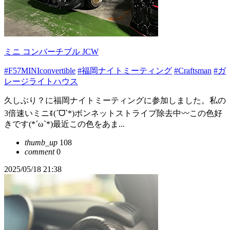
ミニ コンバーチブル JCW
#F57MINIconvertible
#福岡ナイトミーティング
#Craftsman
#ガ
レージライトハウス
久しぶり？に福岡ナイトミーティングに参加しました。私の
3倍速いミニꉂ(ˊᗜˋ*)ボンネットストライプ除去中〰️この色好
きです(*´ω`*)最近この色をあま...
thumb_up
108
comment
0
2025/05/18 21:38