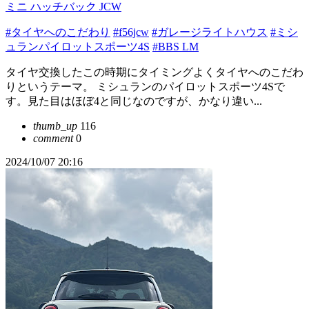
ミニ ハッチバック JCW
#タイヤへのこだわり
#f56jcw
#ガレージライトハウス
#ミシ
ュランパイロットスポーツ4S
#BBS LM
タイヤ交換したこの時期にタイミングよくタイヤへのこだわ
りというテーマ。 ミシュランのパイロットスポーツ4Sで
す。見た目はほぼ4と同じなのですが、かなり違い...
thumb_up
116
comment
0
2024/10/07 20:16