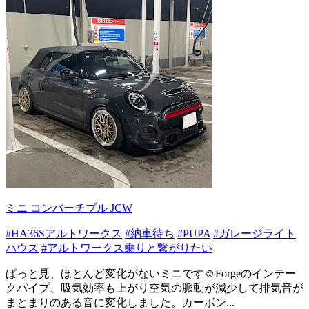
ミニ コンバーチブル JCW
#HA36Sアルトワークス
#納車待ち
#PUPA
#ガレージライト
ハウス
#アルトワークス乗りと繋がりたい
ぱっと見、ほとんど変化がないミニです☺️Forgeのインテー
クパイプ、吸気効率も上がり空気の脈動が減少して排気音が
まとまりのある音に変化しました。カーボン...