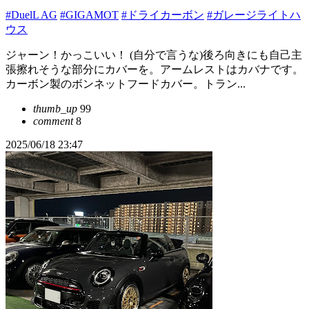
#DuelL AG
#GIGAMOT
#ドライカーボン
#ガレージライトハ
ウス
ジャーン！かっこいい！ (自分で言うな)後ろ向きにも自己主
張擦れそうな部分にカバーを。アームレストはカバナです。
カーボン製のボンネットフードカバー。トラン...
thumb_up
99
comment
8
2025/06/18 23:47