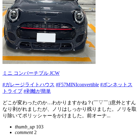
ミニ コンバーチブル JCW
#ガレージライトハウス
#F57MINIconvertible
#ボンネットス
トライプ
#剥離が簡単
どこが変わったのか…わかりますかね？(￣▽￣;)意外とすん
なり剥がれましたが、ノリはしっかり残りました。ノリを取
り除いてポリッシャーをかけました。前オーナ...
thumb_up
103
comment
2