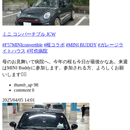
ミニ コンバーチブル JCW
#F57MINIconvertible
#桜コラボ
#MINI BUDDY
#ガレージラ
イトハウス
#可也病院
母のお見舞いで病院へ。今年の桜も今日が最後かなあ。来週
はMINI Buddyに参加します。参加される方、よろしくお願
いします🙇‍♀️
thumb_up
98
comment
0
2025/04/05 14:01