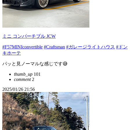
ミニ コンバーチブル JCW
#F57MINIconvertible
#Craftsman
#ガレージライトハウス
#ドン
キホーテ
パッと見ノーマルな感じです😅
thumb_up
101
comment
2
2025/01/26 21:56