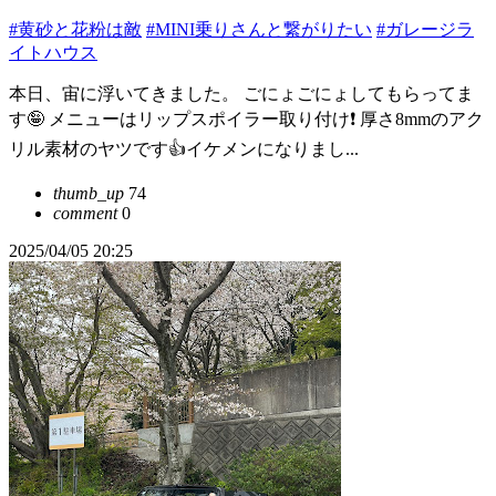
#黄砂と花粉は敵
#MINI乗りさんと繋がりたい
#ガレージラ
イトハウス
本日、宙に浮いてきました。 ごにょごにょしてもらってま
す🤪 メニューはリップスポイラー取り付け❗️ 厚さ8mmのアク
リル素材のヤツです👍イケメンになりまし...
thumb_up
74
comment
0
2025/04/05 20:25