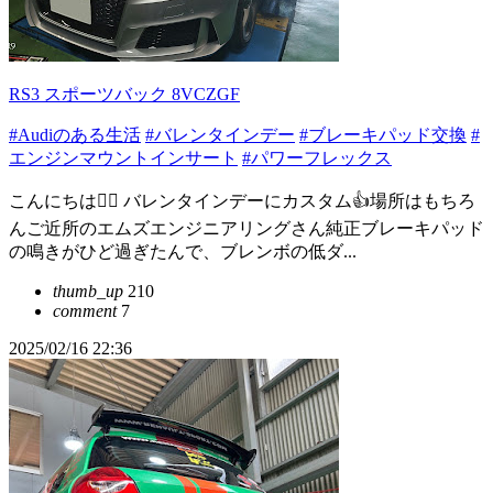
RS3 スポーツバック 8VCZGF
#Audiのある生活
#バレンタインデー
#ブレーキパッド交換
#
エンジンマウントインサート
#パワーフレックス
こんにちは🙇‍♂️ バレンタインデーにカスタム👍️場所はもちろ
んご近所のエムズエンジニアリングさん純正ブレーキパッド
の鳴きがひど過ぎたんで、ブレンボの低ダ...
thumb_up
210
comment
7
2025/02/16 22:36