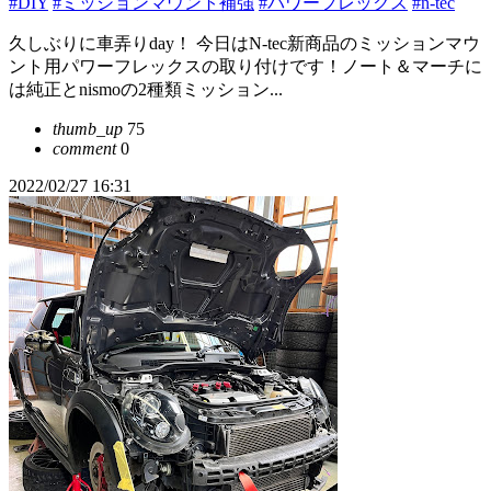
#DIY
#ミッションマウント補強
#パワーフレックス
#n-tec
久しぶりに車弄りday！ 今日はN-tec新商品のミッションマウ
ント用パワーフレックスの取り付けです！ノート＆マーチに
は純正とnismoの2種類ミッション...
thumb_up
75
comment
0
2022/02/27 16:31