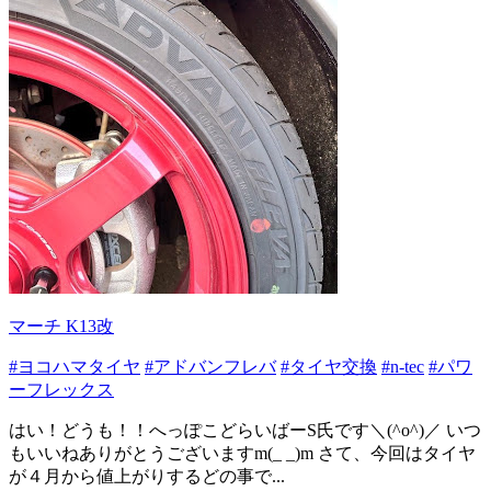
マーチ K13改
#ヨコハマタイヤ
#アドバンフレバ
#タイヤ交換
#n-tec
#パワ
ーフレックス
はい！どうも！！へっぽこどらいばーS氏です＼(^o^)／ いつ
もいいねありがとうございますm(_ _)m さて、今回はタイヤ
が４月から値上がりするどの事で...