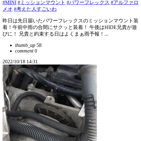
#MINI
#ミッションマウント
#パワーフレックス
#アルファロ
メオ
#考えた人すごいわ
昨日は先日届いたパワーフレックスのミッションマウント装
着！午前中雨の合間にサクッと装着！ 午後はHIDE兄貴が遊
びに！ 兄貴と約束する日はよくまぁ雨予報！...
thumb_up
58
comment
0
2022/10/18 14:31