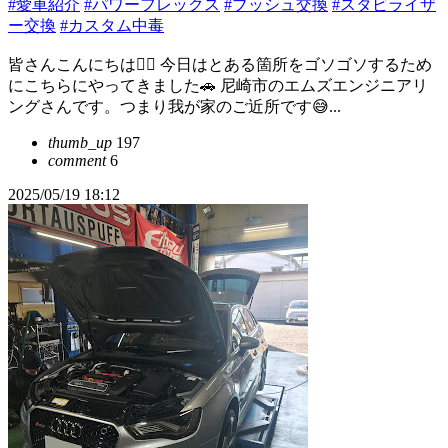
#愛車紹介
#パワーフレックス
#ブッシュ交換
#スタビライザ
ー交換
#カスタム中毒
皆さんこんにちは🙇‍♂️ 今日はとある箇所をゴソゴソするため
にこちらにやってきました🚗 尼崎市のエムズエンジニアリ
ングさんです。つまり我が家のご近所です😅...
thumb_up
197
comment
6
2025/05/19 18:12