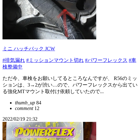
ミニ ハッチバック JCW
#排気漏れ
#ミッションマウント切れ
#パワーフレックス
#車
検整備中
ただ今、車検をお願いしてるところなんですが、 R56のミッ
ションは、3→2が渋い…ので、パワーフレックスから出てい
る強化MTマウント取付け依頼していたので...
thumb_up
84
comment
12
2022/02/19 21:32