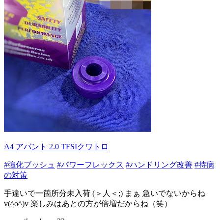
A4 アバント 2.0 TFSIクワトロ
#強化ブッシュ
#パワーフレックス
#ハンドリング改善
#持病
の対策
手違いで一箇所分未入荷 (＞人＜;) まぁ 急いでないからね
v(^o^)v 楽しみはあとの方が倍増だからね（笑）