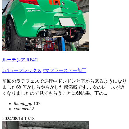
ルーテシア RF4C
#パワーフレックス
#マフラーステー加工
前回のラテフェスで走行中ドンドンと下から来るようになり
ました😱 何かしらやらかした感満載です… 次のレースが近
くなりましたので見てもらうことに🥲結果、下の...
thumb_up
107
comment
2
2024/08/14 19:18