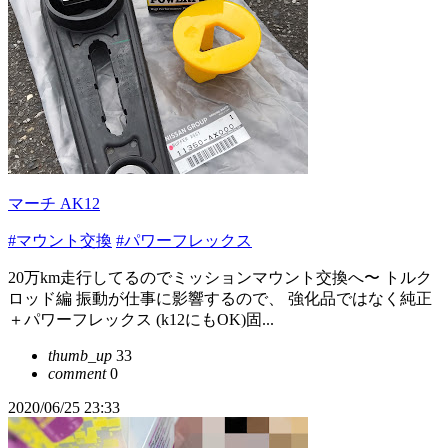
マーチ AK12
#マウント交換
#パワーフレックス
20万km走行してるのでミッションマウント交換へ〜 トルク
ロッド編 振動が仕事に影響するので、 強化品ではなく純正
＋パワーフレックス (k12にもOK)固...
thumb_up
33
comment
0
2020/06/25 23:33