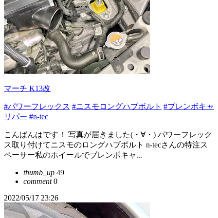
マーチ K13改
#パワーフレックス
#ニスモロングハブボルト
#ブレンボキャ
リパー
#n-tec
こんばんはです！ 写真が届きました(・∀・) パワーフレック
ス取り付けてニスモのロングハブボルト n-tecさんの特注ス
ペーサー私のホイールでブレンボキャ...
thumb_up
49
comment
0
2022/05/17 23:26