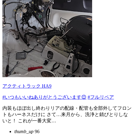
アクティトラック HA9
#いつもいいねありがとうございます😊
#フルリペア
内装もほぼ出し終わりリアの配線・配管も全部外してフロン
トもハーネスだけに さて…来月から、洗浄と錆びとりしな
いと！ これが一番大変…
thumb_up
96