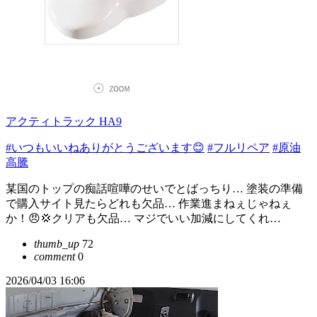
アクティトラック HA9
#いつもいいねありがとうございます😊
#フルリペア
#原油
高騰
某国のトップの痴話喧嘩のせいでとばっちり… 塗装の準備
で購入サイト見たらどれも欠品… 作業進まねぇじゃねぇ
か！😠💢クリアも欠品… マジでいい加減にしてくれ…
thumb_up
72
comment
0
2026/04/03 16:06