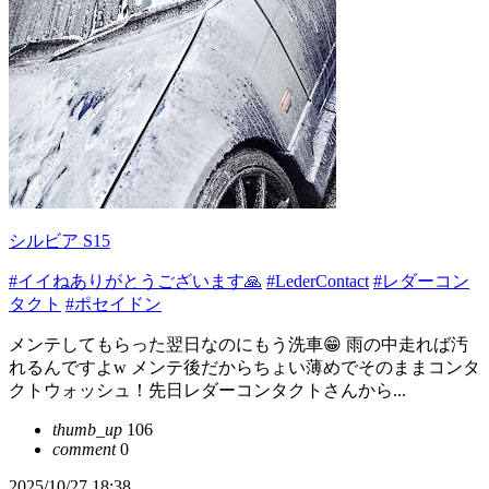
シルビア S15
#イイねありがとうございます🙏
#LederContact
#レダーコン
タクト
#ポセイドン
メンテしてもらった翌日なのにもう洗車😁 雨の中走れば汚
れるんですよw メンテ後だからちょい薄めでそのままコンタ
クトウォッシュ！先日レダーコンタクトさんから...
thumb_up
106
comment
0
2025/10/27 18:38