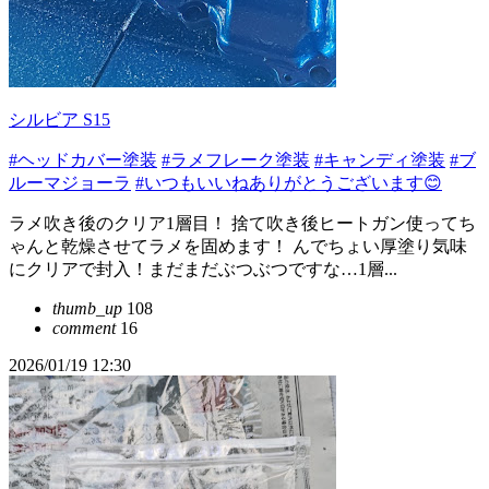
シルビア S15
#ヘッドカバー塗装
#ラメフレーク塗装
#キャンディ塗装
#ブ
ルーマジョーラ
#いつもいいねありがとうございます😊
ラメ吹き後のクリア1層目！ 捨て吹き後ヒートガン使ってち
ゃんと乾燥させてラメを固めます！ んでちょい厚塗り気味
にクリアで封入！まだまだぶつぶつですな…1層...
thumb_up
108
comment
16
2026/01/19 12:30