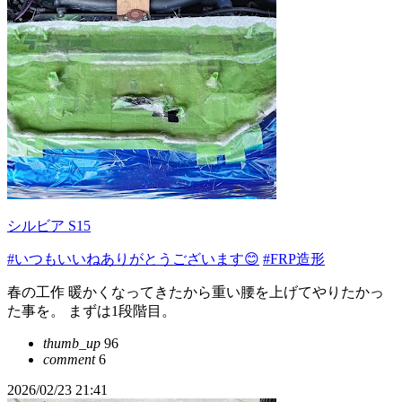
シルビア S15
#いつもいいねありがとうございます😊
#FRP造形
春の工作 暖かくなってきたから重い腰を上げてやりたかっ
た事を。 まずは1段階目。
thumb_up
96
comment
6
2026/02/23 21:41