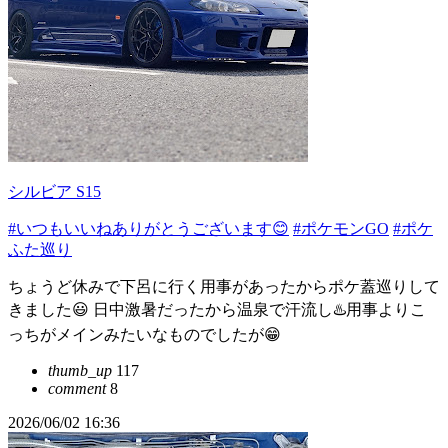
シルビア S15
#いつもいいねありがとうございます😊
#ポケモンGO
#ポケ
ふた巡り
ちょうど休みで下呂に行く用事があったからポケ蓋巡りして
きました😃 日中激暑だったから温泉で汗流し♨️用事よりこ
っちがメインみたいなものでしたが😁
thumb_up
117
comment
8
2026/06/02 16:36