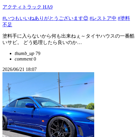
アクティトラック HA9
#いつもいいねありがとうございます😊
#レストア中
#塗料
不足
塗料手に入らないから何も出来ねぇ～タイヤハウスの一番酷
いサビ。 どう処理したら良いのか…
thumb_up
79
comment
0
2026/06/21 18:07