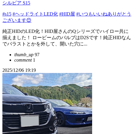
シルビア S15
#s15
#ヘッドライトLED化
#HID屋
#いつもいいねありがとう
ございます😊
純正HIDのLED化！HID屋さんのQシリーズでハイロー共に
揃えました！ ロービームのバルブはD2Sです！純正HIDなん
でバラストとかを外して、開いた穴に...
thumb_up
97
comment
1
2025/12/06 19:19