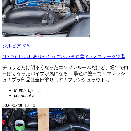
シルビア S15
#いつもいいねありがとうございます😊
#ラメフレーク塗装
チョッとだけ明るくなったエンジンルームだけど、経年で白
っぽくなったパイプが気になる… 黒色に塗ってリフレッシ
ュ！プラ部品は全部塗ります！ファンシュラウドも...
thumb_up
113
comment
2
2026/03/09 17:50