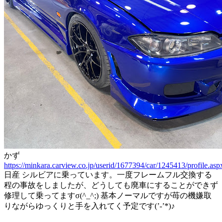
かず
https://minkara.carview.co.jp/userid/1677394/car/1245413/profile.asp
日産 シルビアに乗っています。一度フレームフル交換する
程の事故をしましたが、どうしても廃車にすることができず
修理して乗ってますσ(^_^;) 基本ノーマルですが苺の機嫌取
りながらゆっくりと手を入れてく予定です(’-’*)♪