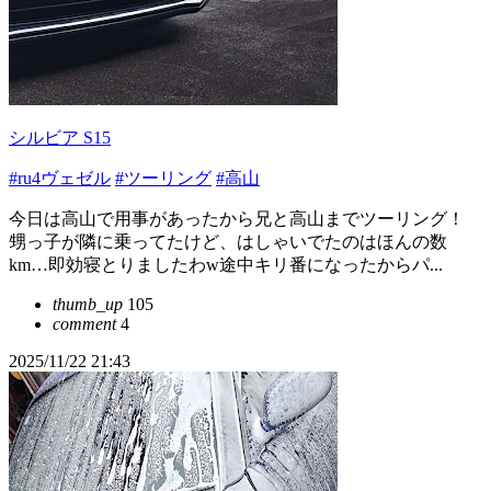
シルビア S15
#ru4ヴェゼル
#ツーリング
#高山
今日は高山で用事があったから兄と高山までツーリング！
甥っ子が隣に乗ってたけど、はしゃいでたのはほんの数
km…即効寝とりましたわw途中キリ番になったからパ...
thumb_up
105
comment
4
2025/11/22 21:43