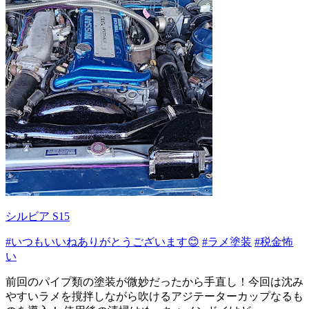
シルビア S15
#いつもいいねありがとうございます😊
#ラメ塗装
#税金怖
い
前回のパイプ類の塗装が微妙だったから手直し！今回は沈み
やすいラメを撹拌しながら吹けるアジテーターカップなるも