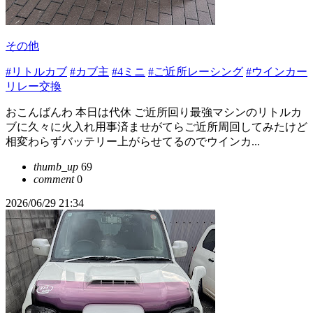
その他
#リトルカブ
#カブ主
#4ミニ
#ご近所レーシング
#ウインカー
リレー交換
おこんばんわ 本日は代休 ご近所回り最強マシンのリトルカ
ブに久々に火入れ用事済ませがてらご近所周回してみたけど
相変わらずバッテリー上がらせてるのでウインカ...
thumb_up
69
comment
0
2026/06/29 21:34