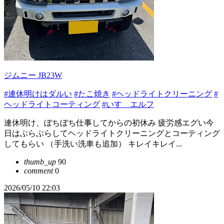
ジムニー JB23W
#連休明けはダルい
#たこ焼き
#ヘッドライトクリーニング
#
ヘッドライトコーティング
#いすゞエルフ
連休明け、ぼちぼち仕事してからの初休み 疲労感エグい今
日はぶらぶらしてヘッドライトクリーニングとコーティング
してもらい （手洗い洗車も追加） キレイキレイ...
thumb_up
90
comment
0
2026/05/10 22:03