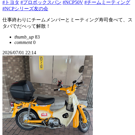
#トヨタ
#プロボックスバン
#NCP50V
#チームミーティング
#NCPシリーズ友の会
仕事終わりにチームメンバーとミーティング寿司食べて、ス
タバでだべって解散！
thumb_up
83
comment
0
2026/07/01 22:14