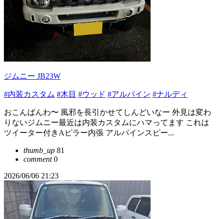
ジムニー JB23W
#内装カスタム
#木目
#ウッド
#アルパイン
#ナルディ
おこんばんわ〜 風邪を長引かせてしんどいなー 外見は変わ
りないジムニー最近は内装カスタムにハマってます これは
ツイーター付きAピラー内張 アルパインスピー...
thumb_up
81
comment
0
2026/06/06 21:23