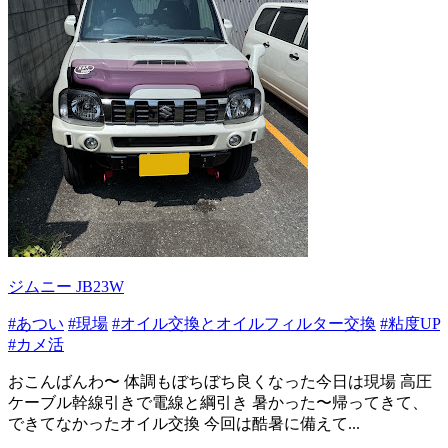
ジムニー JB23W
#あつい
#現場
#オイル交換とオイルフィルター交換
#粘度UP
#カメ活
おこんばんわ〜 体調もぼちぼち良くなった今日は現場 高圧
ケーブル幹線引きで電線と綱引き 暑かった〜帰ってきて、
できてなかったオイル交換 今回は酷暑に備えて...