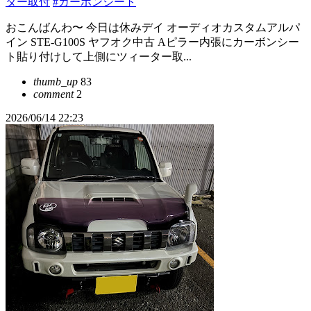
ター取付
#カーボンシート
おこんばんわ〜 今日は休みデイ オーディオカスタムアルパ
イン STE-G100S ヤフオク中古 Aピラー内張にカーボンシー
ト貼り付けして上側にツィーター取...
thumb_up
83
comment
2
2026/06/14 22:23