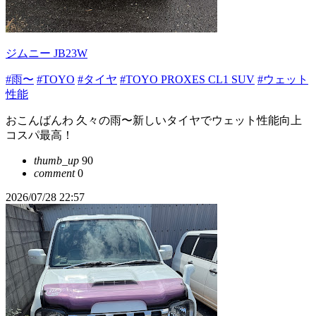
ジムニー JB23W
#雨〜
#TOYO
#タイヤ
#TOYO PROXES CL1 SUV
#ウェット
性能
おこんばんわ 久々の雨〜新しいタイヤでウェット性能向上
コスパ最高！
thumb_up
90
comment
0
2026/07/28 22:57