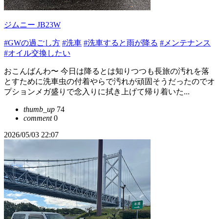
ジムニー JB23W
#GWの過ごし方
#洗車
#洗車すると雨が降る
#メンテナンス
#オイル交換したい
おこんばんわ〜 今日は降るとは知りつつも長旅の汚れを落
とすために洗車虫の付着やらで汚れが頑固そうだったのでオ
プションメガ盛りで念入りに拭き上げて帰り着いた...
thumb_up
74
comment
0
2026/05/03 22:07