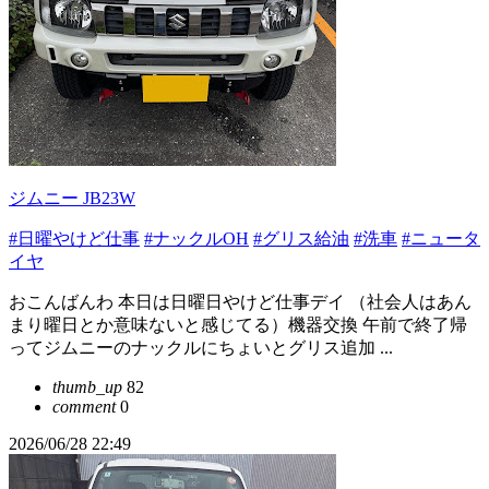
ジムニー JB23W
#日曜やけど仕事
#ナックルOH
#グリス給油
#洗車
#ニュータ
イヤ
おこんばんわ 本日は日曜日やけど仕事デイ （社会人はあん
まり曜日とか意味ないと感じてる）機器交換 午前で終了帰
ってジムニーのナックルにちょいとグリス追加 ...
thumb_up
82
comment
0
2026/06/28 22:49