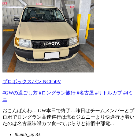
プロボックスバン NCP50V
#GWの過ごし方
#ロングラン旅行
#名古屋
#リトルカブ
#4ミ
ニ
おこんばんわ… GW本日で終了…昨日はチームメンバーとプ
ロボでロングラン高速巡行は流石ジムニーより快適行き着い
たのは名古屋味噌カツ食べてぶらりと徘徊中部電...
thumb_up
83