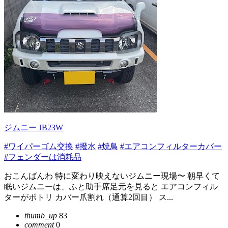
ジムニー JB23W
#ワイパーゴム交換
#撥水
#焼鳥
#エアコンフィルターカバー
#フェンダーは消耗品
おこんばんわ 特に変わり映えないジムニー現場〜 朝早くて
眠いジムニーは、ふと助手席足元を見ると エアコンフィル
ターがポトリ カバー爪割れ（通算2回目） ス...
thumb_up
83
comment
0