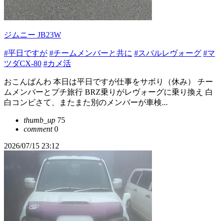
ジムニー JB23W
#平日ですが
#チームメンバーと共に
#スバルレヴォーグ
#マ
ツダCX-80
#カメ活
おこんばんわ 本日は平日ですが仕事をサボり（休み） チー
ムメンバーとプチ旅行 BRZ乗りがレヴォーグに乗り換え 白
白コンビさて、またまた別のメンバーが車検...
thumb_up
75
comment
0
2026/07/15 23:12