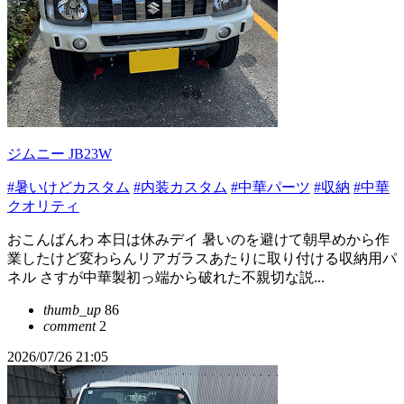
ジムニー JB23W
#暑いけどカスタム
#内装カスタム
#中華パーツ
#収納
#中華
クオリティ
おこんばんわ 本日は休みデイ 暑いのを避けて朝早めから作
業したけど変わらんリアガラスあたりに取り付ける収納用パ
ネル さすが中華製初っ端から破れた不親切な説...
thumb_up
86
comment
2
2026/07/26 21:05