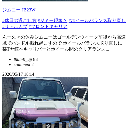
ジムニー JB23W
#休日の過ごし方
#ジミー現象？
#ホイールバランス取り直し
#リトルカブ
#フロントキャリア
んー久々の休みジムニーはゴールデンウイーク前後から高速
域でハンドル振れ起こすので ホイールバランス取り直しに
某Tヤ館へキャリパーとホイール間のクリアランス...
thumb_up
88
comment
2
2026/05/17 18:14