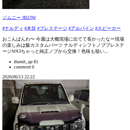
ジムニー JB23W
#ナルディ
#木目
#プレステージ
#アルパイン
#スピーカー
おこんばんわ〜 今週は大概現場に出てて長かったなー現場
の楽しみは飯カスタムパーツ ナルディシフトノブプレステ
ージNN3ちゃっと純正ノブから交換！色味も狙い...
thumb_up
81
comment
0
2026/06/13 22:22