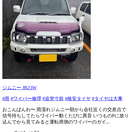
ジムニー JB23W
#雨
#ワイパー修理
#追突寸前
#格安タイヤ
#タイヤは大事
おこんばんわ〜 雨濡れジムニー朝から会社近くの交差点で
信号待ちしてたらワイパー動くたびに異音 いつものPに放り
込んでから見てみると運転席側のワイパーのガイ...