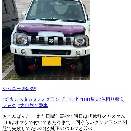
ジムニー JB23W
#灯火カスタム
#フォグランプLED化
#HID屋
#2色切り替え
フォグ
#大自然と愛車
おこんばんわー また日曜仕事やで明日は代休灯火カスタム
T10はオマケで付いてきた今まで二回ぐらいクリアランス問
題で失敗してたLED化 純正のバルブと並べ...