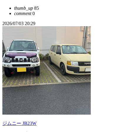
thumb_up
85
comment
0
2026/07/03 20:29
ジムニー JB23W