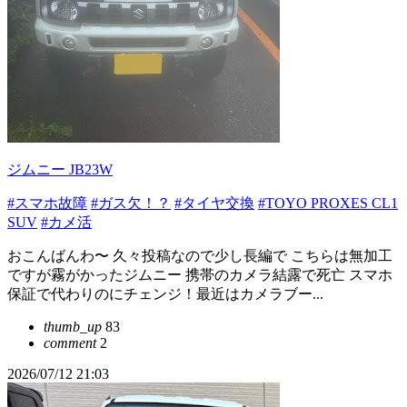
ジムニー JB23W
#スマホ故障
#ガス欠！？
#タイヤ交換
#TOYO PROXES CL1
SUV
#カメ活
おこんばんわ〜 久々投稿なので少し長編で こちらは無加工
ですが霧がかったジムニー 携帯のカメラ結露で死亡 スマホ
保証で代わりのにチェンジ！最近はカメラブー...
thumb_up
83
comment
2
2026/07/12 21:03