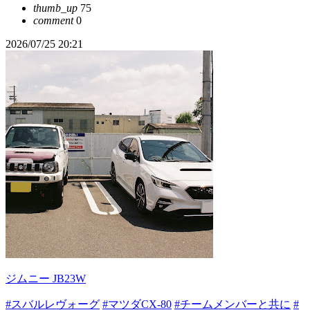
thumb_up
75
comment
0
2026/07/25 20:21
ジムニー JB23W
#スバルレヴォーグ
#マツダCX-80
#チームメンバーと共に
#