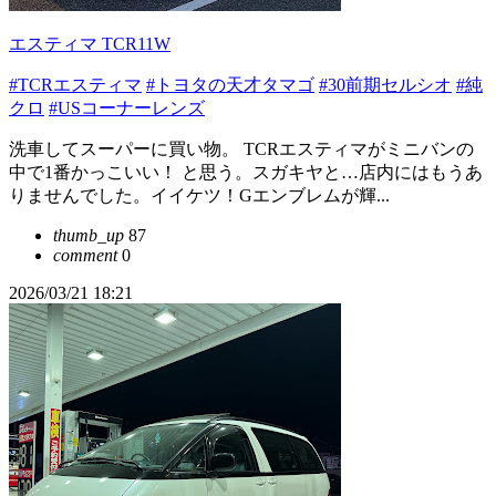
エスティマ TCR11W
#TCRエスティマ
#トヨタの天才タマゴ
#30前期セルシオ
#純
クロ
#USコーナーレンズ
洗車してスーパーに買い物。 TCRエスティマがミニバンの
中で1番かっこいい！ と思う。スガキヤと…店内にはもうあ
りませんでした。イイケツ！Gエンブレムが輝...
thumb_up
87
comment
0
2026/03/21 18:21