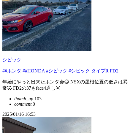
シビック
##ホンダ
##HONDA
#シビック
#シビック タイプR FD2
年始にやっと出来たホンダ会😊 NSXの屋根位置の低さは異
常🤣 FD2の37もface4通し🤩
thumb_up
103
comment
0
2025/01/16 16:53