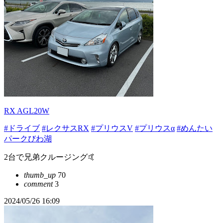
RX AGL20W
#ドライブ
#レクサスRX
#プリウスV
#プリウスα
#めんたい
パークびわ湖
2台で兄弟クルージング🤙
thumb_up
70
comment
3
2024/05/26 16:09