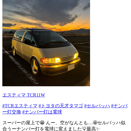
エスティマ TCR11W
#TCRエスティマ
#トヨタの天才タマゴ
#セルバッハ
#ナンバ
ー灯交換
#ナンバー灯は電球
スーパーの屋上で😁 んー、空がなんとも…🤩セルバッハ似
合うーナンバー灯を電球に変えました💡最高✨