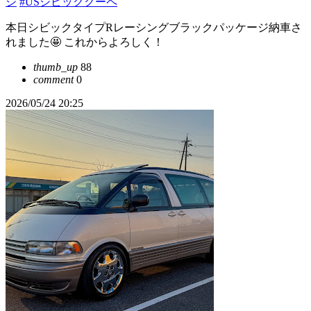
ジ
#USシビッククーペ
本日シビックタイプRレーシングブラックパッケージ納車さ
れました🤩 これからよろしく！
thumb_up
88
comment
0
2026/05/24 20:25