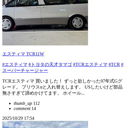
エスティマ TCR11W
#エスティマ
#トヨタの天才タマゴ
#TCRエスティマ
#TCR
#
スーパーチャージャー
TCRエスティマ 買いました！ ずっと欲しかった97年式Gグ
レード。 プリウスαと入れ替えします。 USしたいけど部品
無さすぎて諦めかけてます。 ホイール...
thumb_up
112
comment
14
2025/10/29 17:54