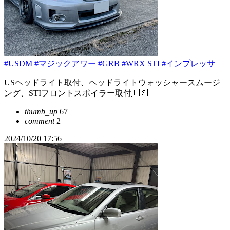
#USDM
#マジックアワー
#GRB
#WRX STI
#インプレッサ
USヘッドライト取付、ヘッドライトウォッシャースムージ
ング、STIフロントスポイラー取付🇺🇸
thumb_up
67
comment
2
2024/10/20 17:56