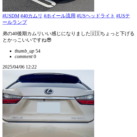
#USDM
#40カムリ
#ホイール流用
#USヘッドライト
#USテ
ールランプ
弟の40後期カムリいい感じになりました🇺🇸ちょっと下げる
とかっこいいですね😎
thumb_up
54
comment
0
2025/04/06 12:22