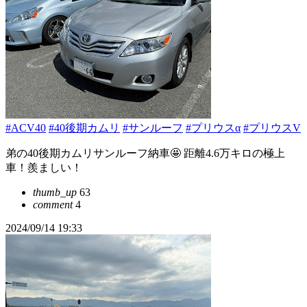
#ACV40
#40後期カムリ
#サンルーフ
#プリウスα
#プリウスV
弟の40後期カムリサンルーフ納車🤩 距離4.6万キロの極上
車！羨ましい！
thumb_up
63
comment
4
2024/09/14 19:33