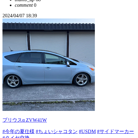
comment
0
2024/04/07 18:39
プリウスα ZVW41W
#今年の夏仕様
#ちょいシャコタン
#USDM
#サイドマーカー
#タイヤ交換