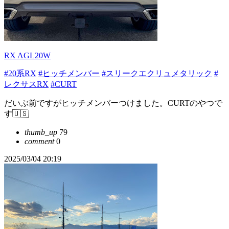
RX AGL20W
#20系RX
#ヒッチメンバー
#スリークエクリュメタリック
#
レクサスRX
#CURT
だいぶ前ですがヒッチメンバーつけました。CURTのやつで
す🇺🇸
thumb_up
79
comment
0
2025/03/04 20:19