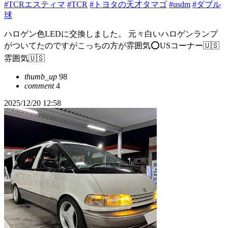
#TCRエスティマ
#TCR
#トヨタの天才タマゴ
#usdm
#ダブル
球
ハロゲン色LEDに交換しました。 元々白いハロゲンランプ
がついてたのですがこっちの方が雰囲気⭕️USコーナー🇺🇸
雰囲気🇺🇸
thumb_up
98
comment
4
2025/12/20 12:58