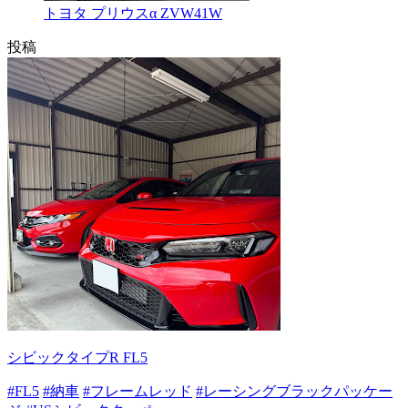
トヨタ プリウスα ZVW41W
投稿
シビックタイプR FL5
#FL5
#納車
#フレームレッド
#レーシングブラックパッケー