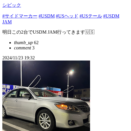
シビック
#サイドマーカー
#USDM
#USヘッド
#USテール
#USDM
JAM
明日この2台でUSDM JAM行ってきます🇺🇸
thumb_up
62
comment
3
2024/11/23 19:32