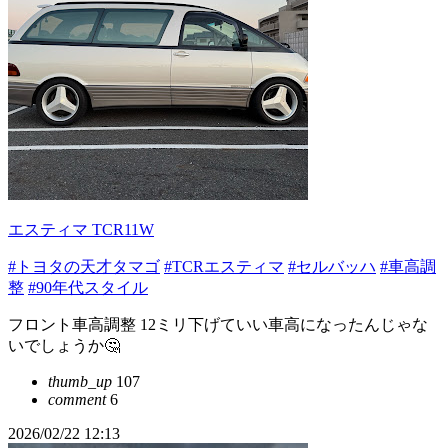
エスティマ TCR11W
#トヨタの天才タマゴ
#TCRエスティマ
#セルバッハ
#車高調
整
#90年代スタイル
フロント車高調整 12ミリ下げていい車高になったんじゃな
いでしょうか🤔
thumb_up
107
comment
6
2026/02/22 12:13