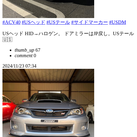
#ACV40
#USヘッド
#USテール
#サイドマーカー
#USDM
USヘッド HID→ハロゲン。 ドアミラーはJP戻し。USテール
🇺🇸
thumb_up
67
comment
0
2024/11/23 07:34