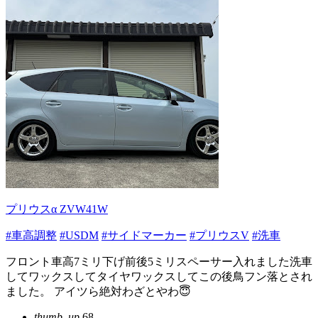
プリウスα ZVW41W
#車高調整
#USDM
#サイドマーカー
#プリウスV
#洗車
フロント車高7ミリ下げ前後5ミリスペーサー入れました洗車
してワックスしてタイヤワックスしてこの後鳥フン落とされ
ました。 アイツら絶対わざとやわ😇
thumb_up
68