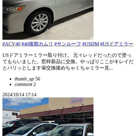
#ACV40
#40後期カムリ
#サンルーフ
#USDM
#USドアミラー
USドアミラーミラー取り付け。 元々レッドだったので塗っ
てもらいました。窓枠新品に交換。やっぱりここがキレイだ
とパリッとします🤩交換後めちゃくちゃミラー見...
thumb_up
56
comment
2
2024/10/14 17:14