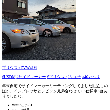
プリウスα ZVW41W
#USDM
#サイドマーカー
#プリウスα
#シエナ
#40カムリ
年末自宅でサイドマーカーミーティングしてました🇺🇸この
ほか、インプレッサとシビック兄弟合わせてUS仕様車5台あ
りましたわ。
thumb_up
81
comment
0