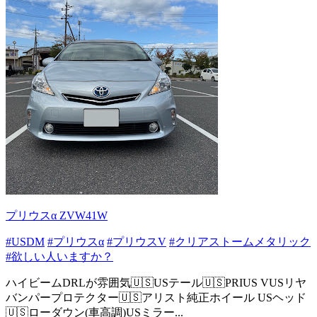
プリウスα ZVW41W
#USDM
#プリウスα
#プリウスV
#クリアストームメタリック
#欲しい人いますか？
ハイビームDRLが雰囲気🇺🇸USテール🇺🇸PRIUS VUSリヤ
バンパープロテクター🇺🇸アリスト純正ホイール USヘッド
🇺🇸ローダウン(車高調)USミラー...