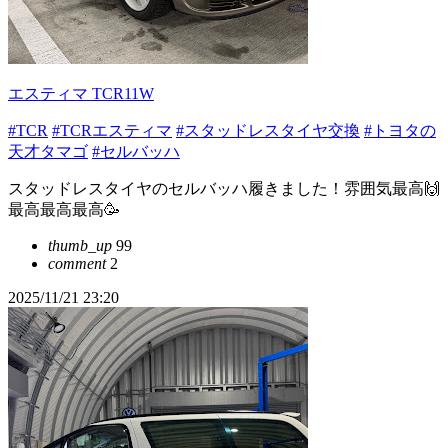
エスティマ TCR11W
#TCR
#TCRエスティマ
#スタッドレスタイヤ交換
#トヨタの
天才タマゴ
#セルバッハ
スタッドレスタイヤのセルバッハ履きました！雰囲気最高🙌
最高最高最高🥳
thumb_up
99
comment
2
2025/11/21 23:20