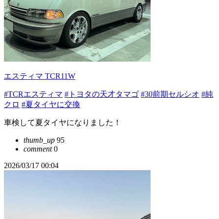
エスティマ TCR11W
#TCRエスティマ
#トヨタの天才タマゴ
#30前期セルシオ
#純
クロ
#夏タイヤに交換
車検して夏タイヤになりました！
thumb_up
95
comment
0
2026/03/17 00:04