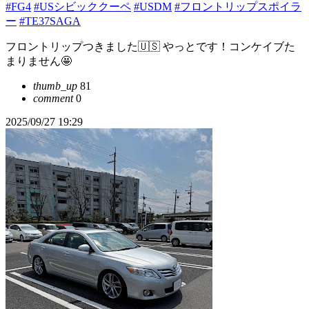
#FG4
#USシビッククーペ
#USDM
#フロントリップスポイラ
ー
#TE37SAGA
フロントリップつきました🇺🇸 やっとです！コンケイブた
まりません🤩
thumb_up
81
comment
0
2025/09/27 19:29