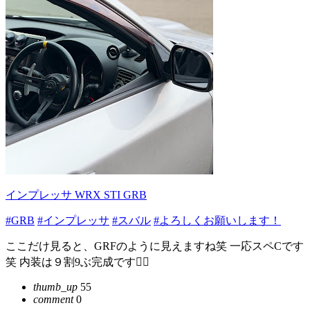
インプレッサ WRX STI GRB
#GRB
#インプレッサ
#スバル
#よろしくお願いします！
ここだけ見ると、GRFのように見えますね笑 一応スペCです
笑 内装は９割9ぶ完成です👍🏻
thumb_up
55
comment
0