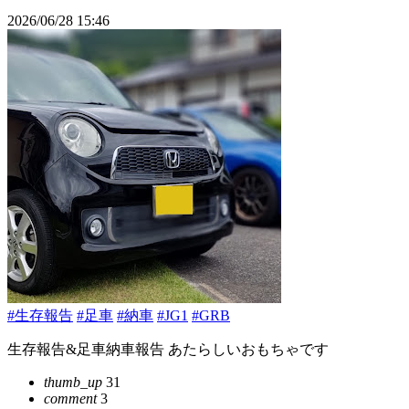
2026/06/28 15:46
#生存報告
#足車
#納車
#JG1
#GRB
生存報告&足車納車報告 あたらしいおもちゃです
thumb_up
31
comment
3