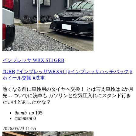
インプレッサ WRX STI GRB
#GRB
#インプレッサWRXSTI
#インプレッサハッチバック
#
ホイール交換
#洗車
熱くなる前に車検用のタイヤへ交換！ とは言え車検は 2か月
先… ついでに洗車も ガソリンと空気圧入れにスタンド行き
たいけどあしたかな？
thumb_up
195
comment
0
2026/05/23 11:55