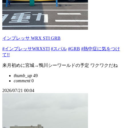
インプレッサ WRX STI GRB
#インプレッサWRXSTI
#スバル
#GRB
#熱中症に気をつけ
て!!
来月初めに宮城→鴨川シーワールドの予定 ワクワクだね
thumb_up
49
comment
0
2026/07/21 00:04