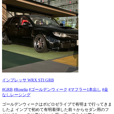
インプレッサ WRX STI GRB
#GRB
#Roselia
#ゴールデンウィーク
#マフラー1本出し
#金
なしレーシング
ゴールデンウィークはポピロゼライブで有明まで行ってきま
したよ インプで初めて有明着弾した前々からセダン用のフ