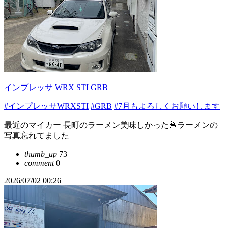
インプレッサ WRX STI GRB
#インプレッサWRXSTI
#GRB
#7月もよろしくお願いします
最近のマイカー 長町のラーメン美味しかった🍜ラーメンの
写真忘れてました
thumb_up
73
comment
0
2026/07/02 00:26