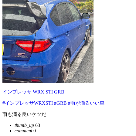
インプレッサ WRX STI GRB
#インプレッサWRXSTI
#GRB
#雨が滴るいい車
雨も滴る良いケツだ
thumb_up
63
comment
0