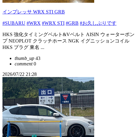
インプレッサ WRX STI GRB
#SUBARU
#WRX
#WRX STI
#GRB
#お久しぶりです
HKS 強化タイミングベルト&Vベルト AISIN ウォーターポン
プ NEOPLOT クラッチホース NGK イグニッションコイル
HKS プラグ 東名 ...
thumb_up
43
comment
0
2026/07/22 21:28