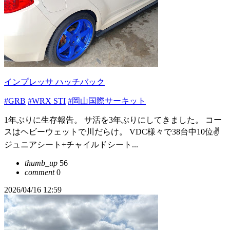
インプレッサ ハッチバック
#GRB
#WRX STI
#岡山国際サーキット
1年ぶりに生存報告。 サ活を3年ぶりにしてきました。 コー
スはヘビーウェットで川だらけ。 VDC様々で38台中10位✌️
ジュニアシート+チャイルドシート...
thumb_up
56
comment
0
2026/04/16 12:59