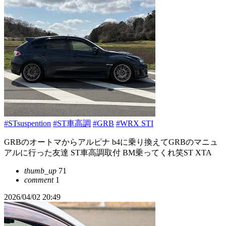
#STsuspention
#ST車高調
#GRB
#WRX STI
GRBのオートマからアルピナ b4に乗り換えてGRBのマニュ
アルに行った友達 ST車高調取付 BM乗ってくれ笑ST XTA
thumb_up
71
comment
1
2026/04/02 20:49