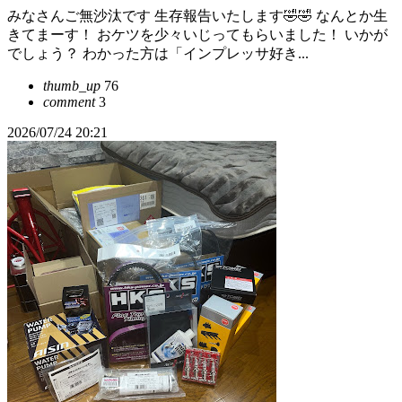
みなさんご無沙汰です 生存報告いたします🤣🤣 なんとか生
きてまーす！ おケツを少々いじってもらいました！ いかが
でしょう？ わかった方は「インプレッサ好き...
thumb_up
76
comment
3
2026/07/24 20:21