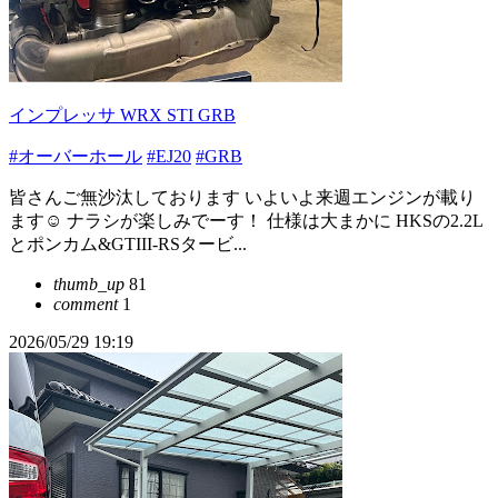
インプレッサ WRX STI GRB
#オーバーホール
#EJ20
#GRB
皆さんご無沙汰しております いよいよ来週エンジンが載り
ます☺️ ナラシが楽しみでーす！ 仕様は大まかに HKSの2.2L
とポンカム&GTIII-RSタービ...
thumb_up
81
comment
1
2026/05/29 19:19