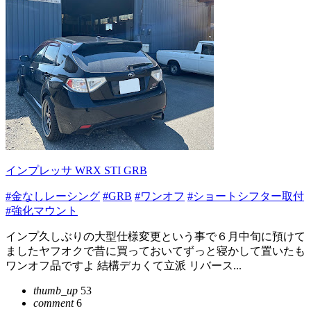
インプレッサ WRX STI GRB
#金なしレーシング
#GRB
#ワンオフ
#ショートシフター取付
#強化マウント
インプ久しぶりの大型仕様変更という事で６月中旬に預けて
ましたヤフオクで昔に買っておいてずっと寝かして置いたも
ワンオフ品ですよ 結構デカくて立派 リバース...
thumb_up
53
comment
6