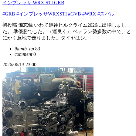
インプレッサ WRX STI GRB
#GRB
#インプレッサWRXSTI
#GVB
#WRX
#スバル
初投稿 備忘録 いわて姫神ヒルクライム2026に出場しまし
た。 準優勝でした。（運良く） ベテラン勢多数の中で、と
にかく意地で走りました... タイヤはシ...
thumb_up
83
comment
0
2026/06/13 23:00