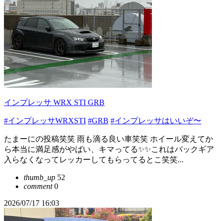
インプレッサ WRX STI GRB
#インプレッサWRXSTI
#GRB
#インプレッサはいいぞ〜
たまーにの投稿笑笑 雨も滴る良い車笑笑 ホイール変えてか
ら本当に満足感がやばい、キマってる✨✨これはバックギア
入らなくなってレッカーしてもらってるとこ笑笑...
thumb_up
52
comment
0
2026/07/17 16:03