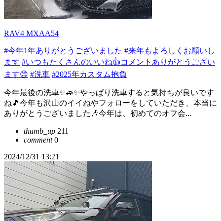
RAV4 MXAA54
#今年1年ありがとうございました
#来年もよろしくお願いし
ます
#いつもたくさんのいいね👍コメントありがとうござい
ます😊
#洗車
#2025年カスタム抱負
今年最後の洗車✨🚙✨やっぱり洗車すると気持ちが良いです
ね🎵今年も沢山のイイねやフォローをしていただき、本当に
ありがとうございました🎶今年は、初めてのオフ会...
thumb_up
211
comment
0
2024/12/31 13:21