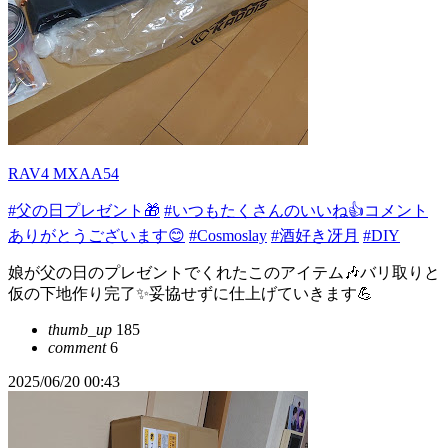
RAV4 MXAA54
#父の日プレゼント🎁
#いつもたくさんのいいね👍コメント
ありがとうございます😊
#Cosmoslay
#酒好き冴月
#DIY
娘が父の日のプレゼントでくれたこのアイテム🎶バリ取りと
仮の下地作り完了✨妥協せずに仕上げていきます💪
thumb_up
185
comment
6
2025/06/20 00:43