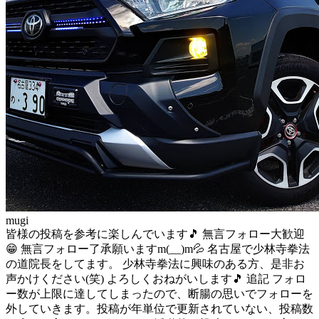
mugi
皆様の投稿を参考に楽しんでいます🎵 無言フォロー大歓迎
😁 無言フォロー了承願いますm(__)m💦 名古屋で少林寺拳法
の道院長をしてます。 少林寺拳法に興味のある方、是非お
声かけください(笑) よろしくおねがいします🎵 追記 フォロ
ー数が上限に達してしまったので、断腸の思いでフォローを
外していきます。投稿が年単位で更新されていない、投稿数