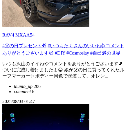
RAV4 MXAA54
#父の日プレゼント🎁
#いつもたくさんのいいね👍コメント
ありがとうございます😊
#DIY
#Cosmoslay
#自己満の世界
いつも沢山のイイねやコメントをありがとうございます🎵
ついに完成し着けましたよ😁 娘が父の日に買ってくれたル
ーフマーカー✨ ボディー同色で塗装して、オレン...
thumb_up
206
comment
6
2025/08/03 01:47