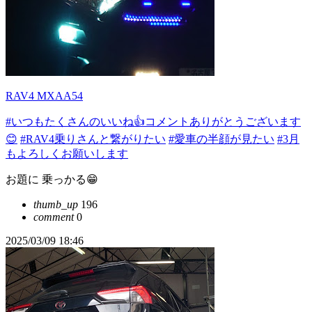
RAV4 MXAA54
#いつもたくさんのいいね👍コメントありがとうございます
😊
#RAV4乗りさんと繋がりたい
#愛車の半顔が見たい
#3月
もよろしくお願いします
お題に 乗っかる😁
thumb_up
196
comment
0
2025/03/09 18:46