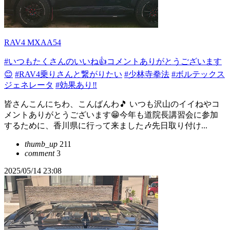
RAV4 MXAA54
#いつもたくさんのいいね👍コメントありがとうございます
😊
#RAV4乗りさんと繋がりたい
#少林寺拳法
#ボルテックス
ジェネレータ
#効果あり‼️
皆さんこんにちわ、こんばんわ🎵 いつも沢山のイイねやコ
メントありがとうございます😁今年も道院長講習会に参加
するために、香川県に行って来ました🎶先日取り付け...
thumb_up
211
comment
3
2025/05/14 23:08