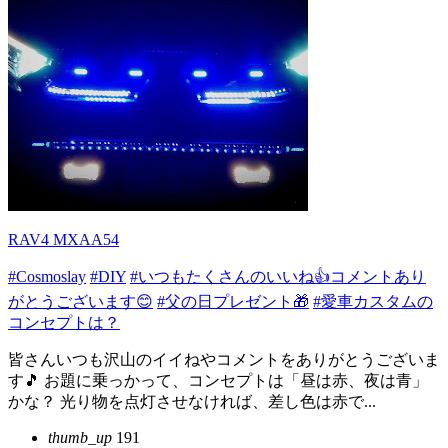
RAV4 MXAA54
#Cosmoslay
#DIY
#いつもたくさんのいいね👍コメントあり
がとうございます😊
#父の日プレゼント🎁
#愛車カスタムの
コンセプトは？
皆さんいつも沢山のイイねやコメントをありがとうございま
す🎵 お題に乗っかって、コンセプトは「昼は赤、夜は青」
かな？ 光り物を点灯させなければ、差し色は赤で...
thumb_up
191