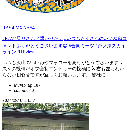
RAV4 MXAA54
#RAV4乗りさんと繋がりたい
#いつもたくさんのいいね👍コ
メントありがとうございます😊
#合同ミーツ
#芦ノ湖スカイ
ラインFUJIview
いつも沢山のいいねやフォローをありがとうございます🎶
久々の投稿がオフ会初エントリーの投稿に💦 右も左もわか
らない初心者ですが宜しくお願いします。 皆様に...
thumb_up
187
comment
2
2024/09/07 23:37