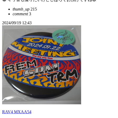
thumb_up
215
comment
3
2024/09/19 12:43
RAV4 MXAA54