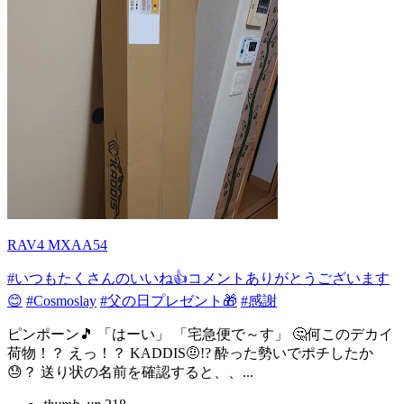
RAV4 MXAA54
#いつもたくさんのいいね👍コメントありがとうございます
😊
#Cosmoslay
#父の日プレゼント🎁
#感謝
ピンポーン🎵 「はーい」 「宅急便で～す」 🤔何このデカイ
荷物！？ えっ！？ KADDIS🤨!? 酔った勢いでポチしたか
😓？ 送り状の名前を確認すると、、...