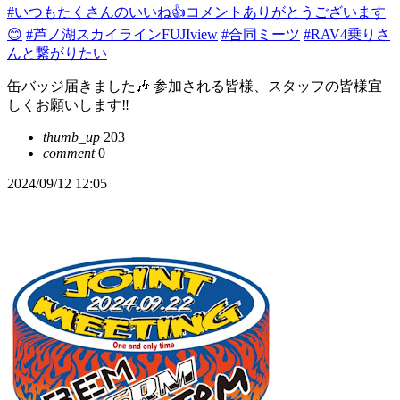
#いつもたくさんのいいね👍コメントありがとうございます
😊
#芦ノ湖スカイラインFUJIview
#合同ミーツ
#RAV4乗りさ
んと繋がりたい
缶バッジ届きました🎶 参加される皆様、スタッフの皆様宜
しくお願いします‼️
thumb_up
203
comment
0
2024/09/12 12:05