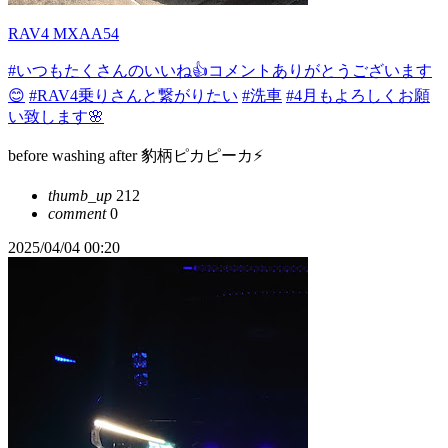
RAV4 MXAA54
#いつもたくさんのいいね👍コメントありがとうございます
😊
#RAV4乗りさんと繋がりたい
#洗車
#4月もよろしくお願
い致します🌸
before washing after 豹柄ピカピーカ⚡
thumb_up
212
comment
0
2025/04/04 00:20