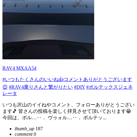
RAV4 MXAA54
#いつもたくさんのいいね👍コメントありがとうございます
😊
#RAV4乗りさんと繋がりたい
#DIY
#ボルテックスジェネ
レータ
いつも沢山のイイねやコメント、フォローありがとうござい
ます🎵 皆さんの投稿を楽しく拝見させて頂いております😁
今回は、ボル…‥． ヴゥォル…‥． ボルテッ...
thumb_up
187
comment
0