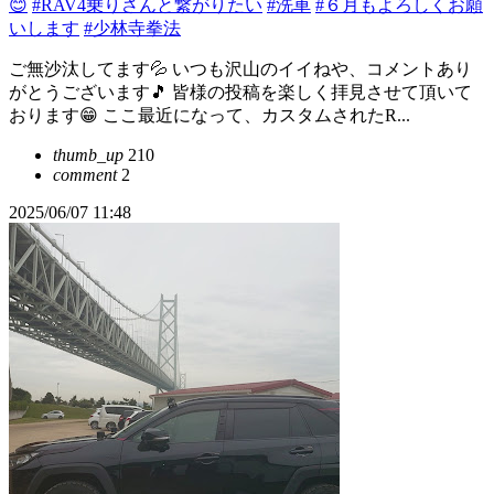
😊
#RAV4乗りさんと繋がりたい
#洗車
#６月もよろしくお願
いします
#少林寺拳法
ご無沙汰してます💦 いつも沢山のイイねや、コメントあり
がとうございます🎵 皆様の投稿を楽しく拝見させて頂いて
おります😁 ここ最近になって、カスタムされたR...
thumb_up
210
comment
2
2025/06/07 11:48