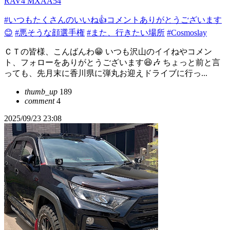
RAV4 MXAA54
#いつもたくさんのいいね👍コメントありがとうございます
😊
#悪そうな顔選手権
#また、行きたい場所
#Cosmoslay
ＣＴの皆様、こんばんわ😁 いつも沢山のイイねやコメン
ト、フォローをありがとうございます😆🎶 ちょっと前と言
っても、先月末に香川県に弾丸お迎えドライブに行っ...
thumb_up
189
comment
4
2025/09/23 23:08