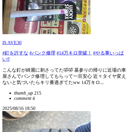
IS AVE30
#釘を許すな
#パンク修理
#14万キロ突破！
#やる事いっぱ
い‼️
こんな釘が綺麗に刺さってた🤣🤣 墓参りの帰りに近場の車
屋さんでパンク修理してもらって一旦安心 近々タイヤ変え
ないと気づいたらキリ番過ぎてたww 14万キロ...
thumb_up
215
comment
4
2025/08/16 18:50