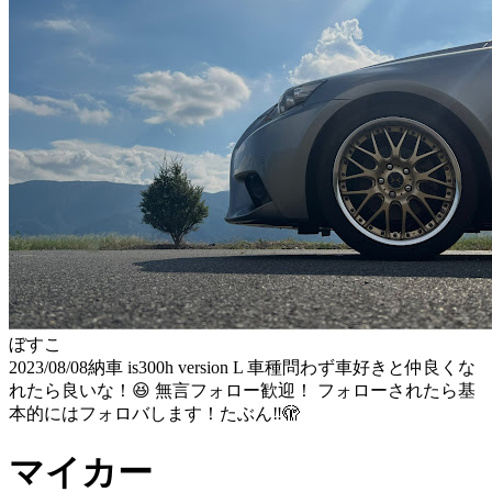
ぼすこ
2023/08/08納車 is300h version L 車種問わず車好きと仲良くな
れたら良いな！😆 無言フォロー歓迎！ フォローされたら基
本的にはフォロバします！たぶん‼️🫣
マイカー