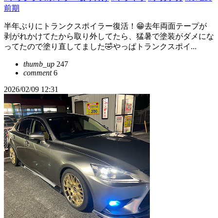
前期
半年ぶりにトランクスポイラー復活！😁去年両面テープが
剥がれかけてたから取り外してたら、猛暑で塗装がダメにな
ってたので塗り直してました🤣やっぱトランクスポイ...
thumb_up
247
comment
6
2026/02/09 12:31