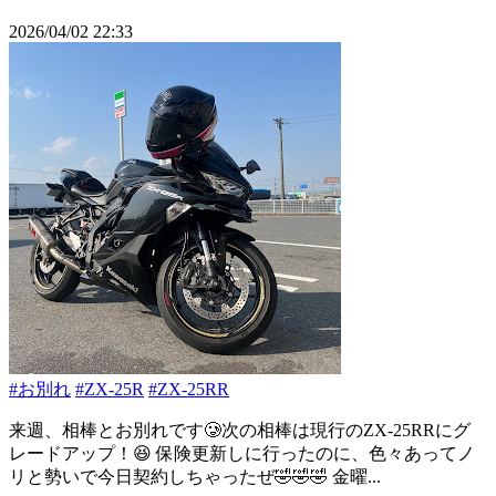
2026/04/02 22:33
#お別れ
#ZX-25R
#ZX-25RR
来週、相棒とお別れです🥲次の相棒は現行のZX-25RRにグ
レードアップ！😆 保険更新しに行ったのに、色々あってノ
リと勢いで今日契約しちゃったぜ🤣🤣🤣 金曜...