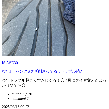
IS AVE30
#スローパンク
#クギ刺さってる
#トラブル続き
今年トラブル起こりすぎじゃろ！😐 4月にタイヤ変えたばっ
かりやで〜😓
thumb_up
201
comment
7
2025/08/16 09:22