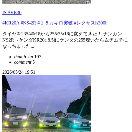
IS AVE30
#KR20A
#NS-2R
#１５万キロ突破
#レクサスis300h
タイヤを235/40r18から255/35r18に変えてきた！ ナンカン
NS2R→ケンダKR20a 8.5jにケンダの255履いたらムチムチに
なっちまった...
thumb_up
197
comment
5
2026/05/24 19:51