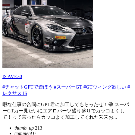
IS AVE30
#チャットGPTで遊ぼう
#スーパーGT
#GTウィング欲しい
#
レクサス IS
暇な仕事の合間にGPT君に加工してもらったぜ！😆 スーパ
ーGTカー見たいにエアロパーツ盛り盛りでカッコよくし
て！って言ったらカッコよく加工してくれた🤣🤣お...
thumb_up
213
comment
0