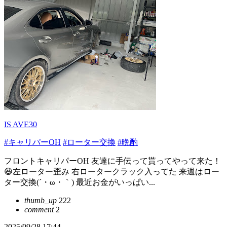
IS AVE30
#キャリパーOH
#ローター交換
#晩酌
フロントキャリパーOH 友達に手伝って貰ってやって来た！
😆左ローター歪み 右ロータークラック入ってた 来週はロー
ター交換(´・ω・｀) 最近お金がいっぱい...
thumb_up
222
comment
2
2025/09/28 17:44