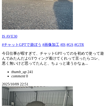
IS AVE30
#チャットGPTで遊ぼう
#画像加工
#IS
#GS
#GTR
今日仕事が暇すぎて、チャットGPTってのを初めて使って遊
んでみたんだよGTウィング着けてくれって言ったらコレ、
悪く無いけど思ってたんと、ちょっと違うかなぁ...
thumb_up
241
comment
0
2025/10/09 22:51