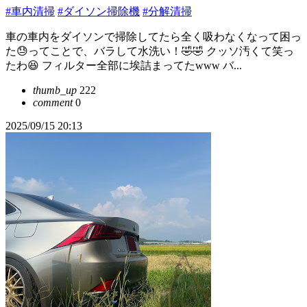
#車内清掃
#ダイソン掃除機
#分解清掃
車の車内をダイソンで掃除してたら全く吸わなくなって困っ
た😓ってことで、バラして水洗い！🤣🤣 クッソ汚くて笑っ
たわ😆 フィルター全部に埃詰まってたwww バ...
thumb_up
222
comment
0
2025/09/15 20:13