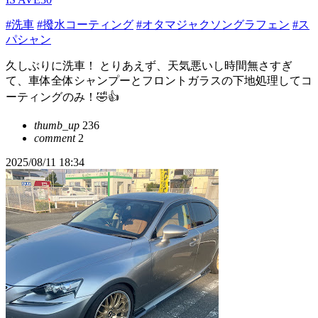
#洗車
#撥水コーティング
#オタマジャクソングラフェン
#ス
パシャン
久しぶりに洗車！ とりあえず、天気悪いし時間無さすぎ
て、車体全体シャンプーとフロントガラスの下地処理してコ
ーティングのみ！🤣👍
thumb_up
236
comment
2
2025/08/11 18:34