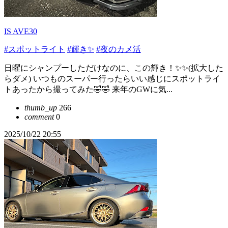
IS AVE30
#スポットライト
#輝き✨
#夜のカメ活
日曜にシャンプーしただけなのに、この輝き！✨✨(拡大した
らダメ) いつものスーパー行ったらいい感じにスポットライ
トあったから撮ってみた🤣🤣 来年のGWに気...
thumb_up
266
comment
0
2025/10/22 20:55