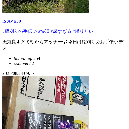
IS AVE30
#稲刈りの手伝い
#快晴
#暑すぎる
#帰りたい
天気良すぎて朝からアッチー🥵 今日は稲刈りのお手伝いデ
ス
thumb_up
254
comment
2
2025/08/24 09:17