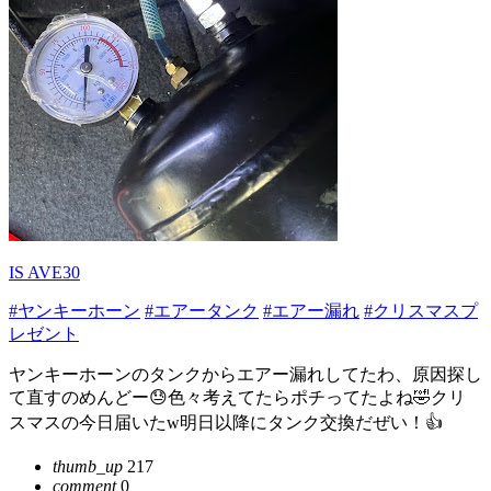
IS AVE30
#ヤンキーホーン
#エアータンク
#エアー漏れ
#クリスマスプ
レゼント
ヤンキーホーンのタンクからエアー漏れしてたわ、原因探し
て直すのめんどー😓色々考えてたらポチってたよね🤣クリ
スマスの今日届いたw明日以降にタンク交換だぜい！👍
thumb_up
217
comment
0