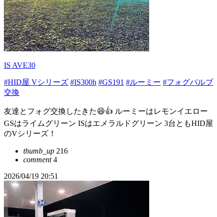
IS AVE30
#HID屋 Vシリーズ
#IS300h
#GS191
#ルーミー
#フォグバルブ
交換
友達とフォグ交換したきた😆👍 ルーミーはレモンイエロー
GSはライムグリーン ISはエメラルドグリーン 3台ともHID屋
のVシリーズ！
thumb_up
216
comment
4
2026/04/19 20:51