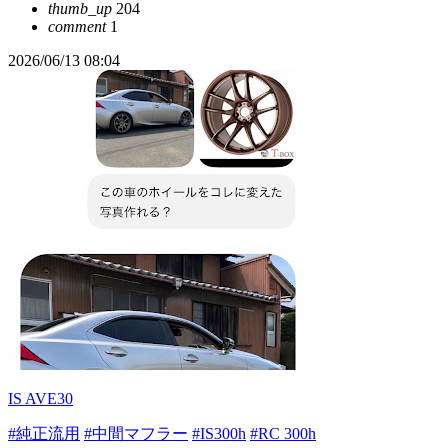
thumb_up
204
comment
1
2026/06/13 08:04
IS AVE30
#純正流用
#中間マフラー
#IS300h
#RC 300h