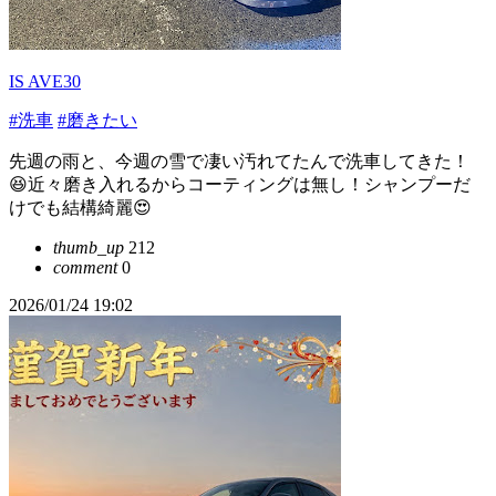
IS AVE30
#洗車
#磨きたい
先週の雨と、今週の雪で凄い汚れてたんで洗車してきた！
😆近々磨き入れるからコーティングは無し！シャンプーだ
けでも結構綺麗😍
thumb_up
212
comment
0
2026/01/24 19:02