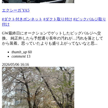
エクシーガ YA5
#ダクト付きボンネット
#ダクト取り付け
#ビックバルジ取り
付け
GW最終日にオークションでゲットしたビッグバルジへ交
換。 純正外したら予想通り長年の汚れが…汚れを落として
から装着。思っていたよりも盛り上がってないなと思...
thumb_up
60
comment
13
2026/05/06 16:16