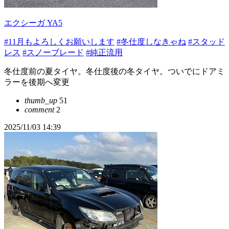
エクシーガ YA5
#11月もよろしくお願いします
#冬仕度しなきゃね
#スタッド
レス
#スノーブレード
#純正流用
冬仕度前の夏タイヤ。冬仕度後の冬タイヤ。ついでにドアミ
ラーを後期へ変更
thumb_up
51
comment
2
2025/11/03 14:39