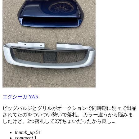
エクシーガ YA5
ビッグバルジとグリルがオークションで同時期に別々で出品
されてたのをついつい勢いで落札。 カラー違うから悩みま
したけど、2つ落札して2万ちょいだったから良し...
thumb_up
51
comment
1