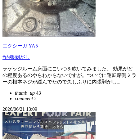
エクシーガ YA5
#内張剥がし
ラゲッジルーム床面にこいつを吹いてみました。 効果がど
の程度あるのやらわからないですが。ついでに運転席側ミラ
ーの根本ネジが緩んでたので久しぶりに内張剥がし...
thumb_up
43
comment
2
2026/06/21 13:09