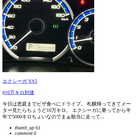
エクシーガ YA5
#10万キロ到達
今日は恵庭までピザ食べにドライブ。 札幌帰ってきてメー
ター見たらちょうど10万キロ。 エクシーガに乗ってから半
年で5000キロちょいなのでまぁ順当に走って...
thumb_up
61
comment
0