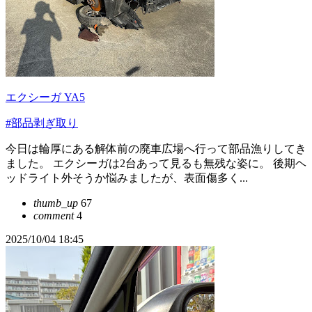
エクシーガ YA5
#部品剥ぎ取り
今日は輪厚にある解体前の廃車広場へ行って部品漁りしてき
ました。 エクシーガは2台あって見るも無残な姿に。 後期ヘ
ッドライト外そうか悩みましたが、表面傷多く...
thumb_up
67
comment
4
2025/10/04 18:45