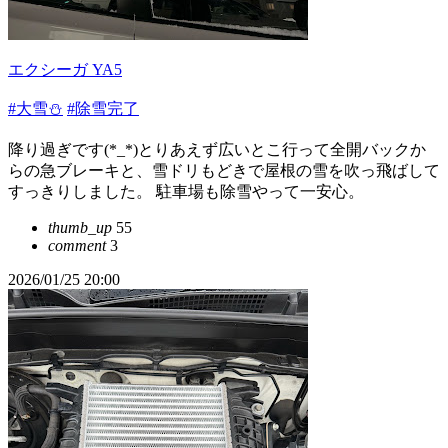
エクシーガ YA5
#大雪⛄
#除雪完了
降り過ぎです(*_*)とりあえず広いとこ行って全開バックか
らの急ブレーキと、雪ドリもどきで屋根の雪を吹っ飛ばして
すっきりしました。 駐車場も除雪やって一安心。
thumb_up
55
comment
3
2026/01/25 20:00