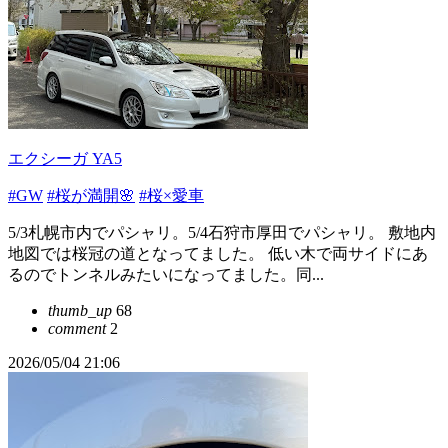
エクシーガ YA5
#GW
#桜が満開🌸
#桜×愛車
5/3札幌市内でパシャリ。5/4石狩市厚田でパシャリ。 敷地内
地図では桜冠の道となってました。 低い木で両サイドにあ
るのでトンネルみたいになってました。同...
thumb_up
68
comment
2
2026/05/04 21:06