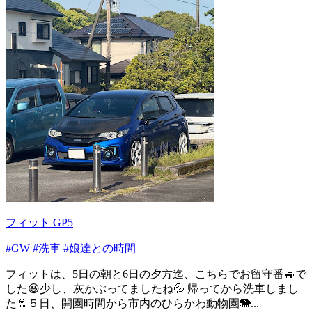
フィット GP5
#GW
#洗車
#娘達との時間
フィットは、5日の朝と6日の夕方迄、こちらでお留守番🚙で
した😃少し、灰かぶってましたね💦 帰ってから洗車しまし
た🚿５日、開園時間から市内のひらかわ動物園🐘...