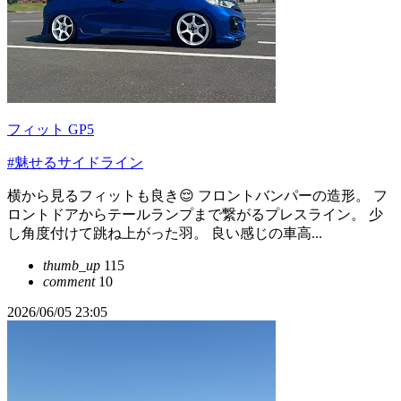
フィット GP5
#魅せるサイドライン
横から見るフィットも良き😌 フロントバンパーの造形。 フ
ロントドアからテールランプまで繋がるプレスライン。 少
し角度付けて跳ね上がった羽。 良い感じの車高...
thumb_up
115
comment
10
2026/06/05 23:05