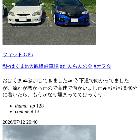
フィット GP5
#おはくまin大観峰駐車場
#だんらんの会
#オフ会
おはくま⛰️参加してきました🚙💨 下道で向かってました
が、流れが悪かったので高速で向かいました🚙💨💨💨 8:40分
に着いたら、もうかなり埋まっててびっくり...
thumb_up
128
comment
13
2026/07/12 20:40