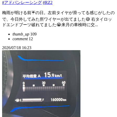
#アドバンレーシング
#RZ2
梅雨が明ける前☔️の日。左前タイヤが滑ってる感じがしたの
で、今日外してみた所ワイヤーが出てました😅 右タイロッ
ドエンドブーツ破れてました😭来月の車検時に交...
thumb_up
109
comment
12
2026/07/18 16:23