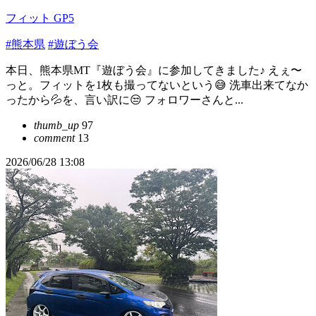
フィット GP5
#熊本県
#遊ぼう会
本日、熊本県MT『遊ぼう会』に参加してきました♪ えぇ〜
っと。フィットを1枚も撮ってないという😅 洗車出来てなか
ったから💦を、言い訳に😒 フォロワーさんと...
thumb_up
97
comment
13
2026/06/28 13:08