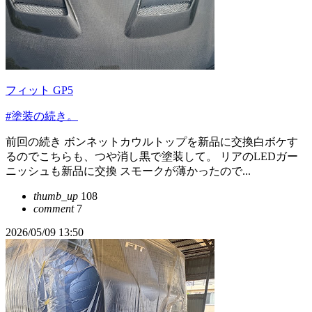
フィット GP5
#塗装の続き。
前回の続き ボンネットカウルトップを新品に交換白ボケす
るのでこちらも、つや消し黒で塗装して。 リアのLEDガー
ニッシュも新品に交換 スモークが薄かったので...
thumb_up
108
comment
7
2026/05/09 13:50