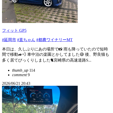
フィット GP5
#延岡市
#直ちゃん
#都農ワイナリーMT
本日は、久しぶりにあの場所で📸 雨も降っていたので短時
間で移動🚙💨 車中泊の楽園とかしてました😅 後、野良猫も
多く居てびっくりしました🐈宮崎県の高速道路S...
thumb_up
114
comment
9
2026/06/21 20:43