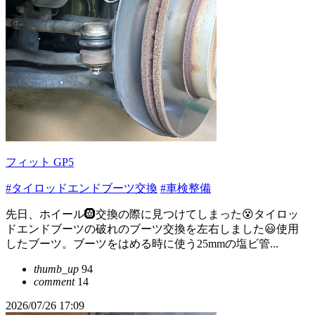
フィット GP5
#タイロッドエンドブーツ交換
#車検整備
先日、ホイール🛞交換の際に見つけてしまった😵タイロッ
ドエンドブーツの破れのブーツ交換を左右しました😃使用
したブーツ。ブーツをはめる時に使う25mmの塩ビ管...
thumb_up
94
comment
14
2026/07/26 17:09