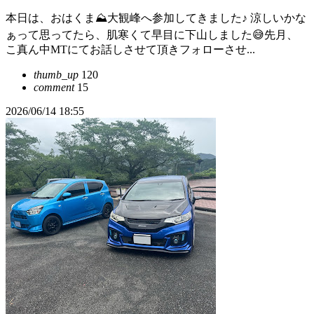
本日は、おはくま⛰️大観峰へ参加してきました♪ 涼しいかな
ぁって思ってたら、肌寒くて早目に下山しました😅先月、
こ真ん中MTにてお話しさせて頂きフォローさせ...
thumb_up
120
comment
15
2026/06/14 18:55