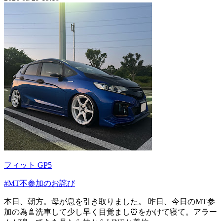
フィット GP5
#MT不参加のお詫び
本日、朝方。母が息を引き取りました。 昨日、今日のMT参
加の為🚿洗車して少し早く目覚まし⏰をかけて寝て。アラー