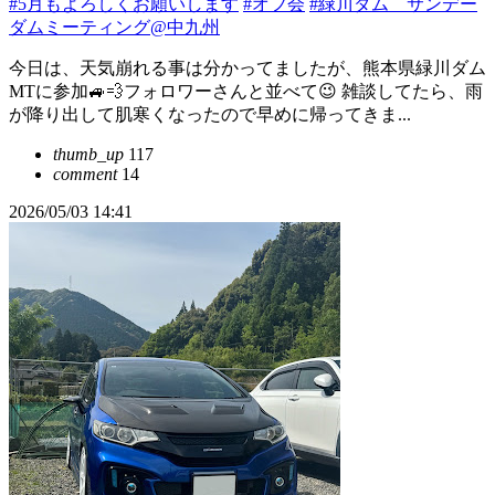
#5月もよろしくお願いします
#オフ会
#緑川ダム サンデー
ダムミーティング@中九州
今日は、天気崩れる事は分かってましたが、熊本県緑川ダム
MTに参加🚙💨フォロワーさんと並べて😉 雑談してたら、雨
が降り出して肌寒くなったので早めに帰ってきま...
thumb_up
117
comment
14
2026/05/03 14:41