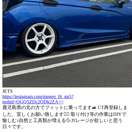
JETS
https://instagram.com/mugen_fit_gp5?
igshid=OGQ5ZDc2ODk2ZA==
鹿児島県の北の方でフィットに乗ってます🚙 CT再登録しま
した。宜しくお願い致します🙇‍♂️ 取り付け等の作業はDIYで
愉しむ♪自然と工具類が増える💦ガレージが欲しいと思う
日々です。