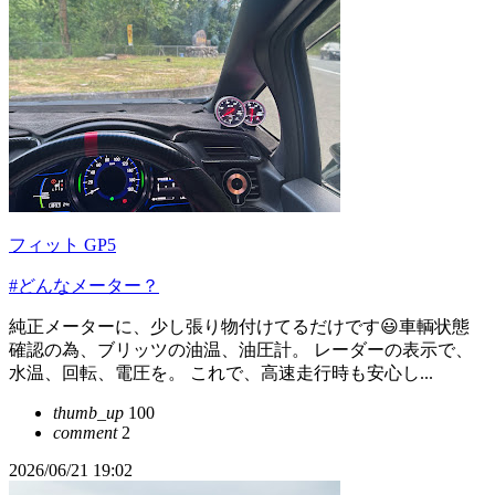
フィット GP5
#どんなメーター？
純正メーターに、少し張り物付けてるだけです😃車輌状態
確認の為、ブリッツの油温、油圧計。 レーダーの表示で、
水温、回転、電圧を。 これで、高速走行時も安心し...
thumb_up
100
comment
2
2026/06/21 19:02