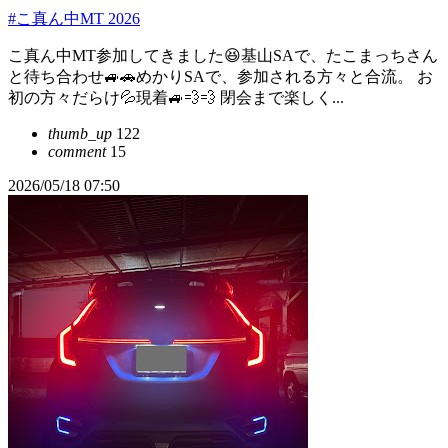
#こ真ん中MT 2026
こ真ん中MT参加してきました😆基山SAで、たこまっちさん
と待ち合わせ🚙🚗めかりSAで、参加される方々と合流。 お
初の方々だらけ💦現着🚙💨💨 閉会まで楽しく...
thumb_up
122
comment
15
2026/05/18 07:50