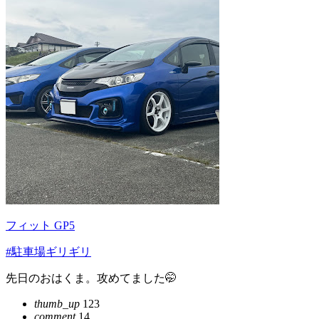
フィット GP5
#駐車場ギリギリ
先日のおはくま。攻めてました🤭
thumb_up
123
comment
14