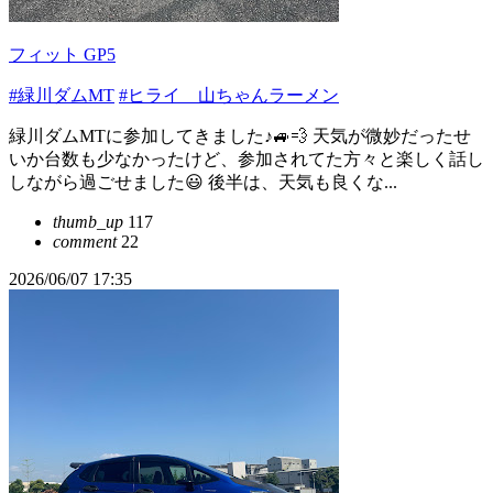
フィット GP5
#緑川ダムMT
#ヒライ 山ちゃんラーメン
緑川ダムMTに参加してきました♪🚙💨 天気が微妙だったせ
いか台数も少なかったけど、参加されてた方々と楽しく話し
しながら過ごせました😃 後半は、天気も良くな...
thumb_up
117
comment
22
2026/06/07 17:35