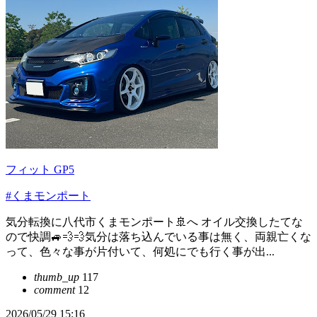
フィット GP5
#くまモンポート
気分転換に八代市くまモンポート🚢へ オイル交換したてな
ので快調🚙💨💨気分は落ち込んでいる事は無く、両親亡くな
って、色々な事が片付いて、何処にでも行く事が出...
thumb_up
117
comment
12
2026/05/29 15:16