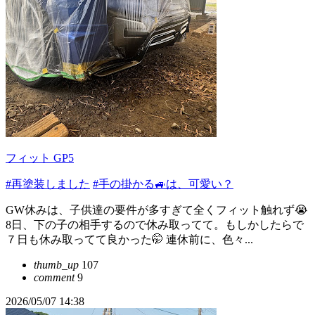
フィット GP5
#再塗装しました
#手の掛かる🚙は、可愛い？
GW休みは、子供達の要件が多すぎて全くフィット触れず😭
8日、下の子の相手するので休み取ってて。もしかしたらで
７日も休み取ってて良かった🤭 連休前に、色々...
thumb_up
107
comment
9
2026/05/07 14:38