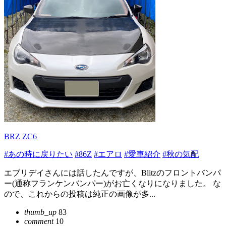
BRZ ZC6
#あの時に戻りたい
#86Z
#エアロ
#愛車紹介
#秋の気配
エブリデイさんには話したんですが、Blitzのフロントバンパ
ー(通称フランケンバンパー)がお亡くなりになりました。 な
ので、これからの投稿は純正の画像が多...
thumb_up
83
comment
10