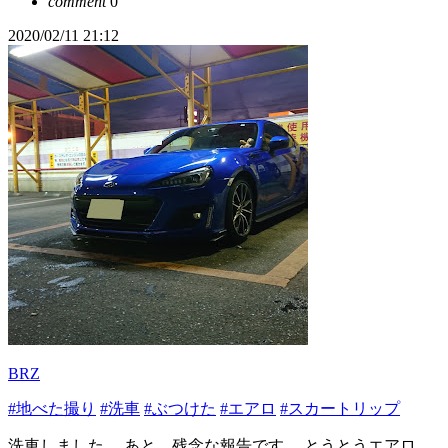
comment
0
2020/02/11 21:12
BRZ
#地べた撮り
#洗車
#ぶつけた
#エアロ
#スカートリップ
洗車しました。 あと、残念な報告です。 とうとうエアロ、