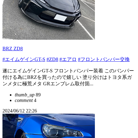
BRZ ZD8
#エイムゲインGT-S
#ZD8
#エアロ
#フロントバンパー交換
遂にエイムゲインGT-S フロントバンパー装着 このバンパー
付ける為にBRZを買ったので嬉しい 塗り分けはトヨタ系ガ
ンメタに極荒メタ GRエンブレム取付箇...
thumb_up
89
comment
4
2024/06/12 22:26