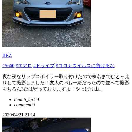
BRZ
#S660
#エアロ
#ドライブ
#コロナウイルスに負けるな
夜な夜なリップスポイラー取り付けたので榛名までひとっ走
りして撮影しました！友人のs6も一緒だったので並べて撮影
もちろん3密は守っておりますよ！やっぱり山...
thumb_up
59
comment
0
2020/04/21 21:14