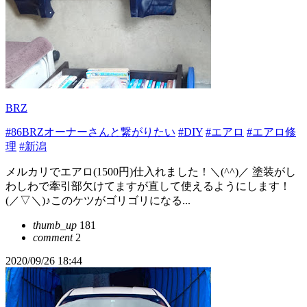
BRZ
#86BRZオーナーさんと繋がりたい
#DIY
#エアロ
#エアロ修
理
#新潟
メルカリでエアロ(1500円)仕入れました！＼(^^)／ 塗装がし
わしわで牽引部欠けてますが直して使えるようにします！
(／▽＼)♪このケツがゴリゴリになる...
thumb_up
181
comment
2
2020/09/26 18:44