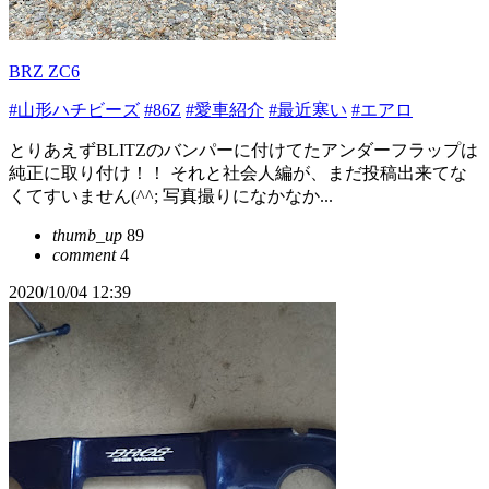
BRZ ZC6
#山形ハチビーズ
#86Z
#愛車紹介
#最近寒い
#エアロ
とりあえずBLITZのバンパーに付けてたアンダーフラップは
純正に取り付け！！ それと社会人編が、まだ投稿出来てな
くてすいません(^^; 写真撮りになかなか...
thumb_up
89
comment
4
2020/10/04 12:39