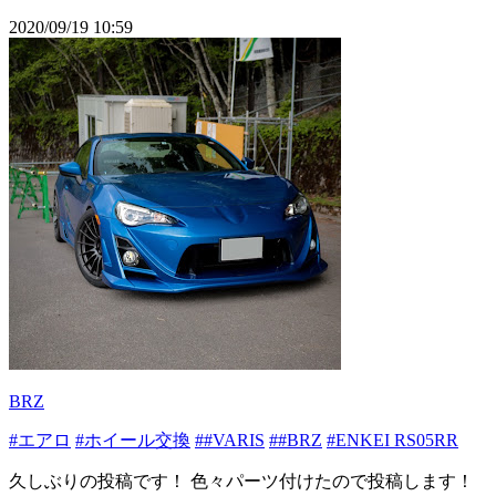
2020/09/19 10:59
BRZ
#エアロ
#ホイール交換
##VARIS
##BRZ
#ENKEI RS05RR
久しぶりの投稿です！ 色々パーツ付けたので投稿します！