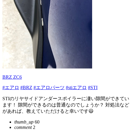
BRZ ZC6
#エアロ
#BRZ
#エアロパーツ
#stiエアロ
#STI
STIのリヤサイドアンダースポイラーに凄い隙間ができてい
ます！ 隙間ができるのは普通なのでしょうか？ 対処法など
があれば、教えていただけると幸いです😃
thumb_up
60
comment
2