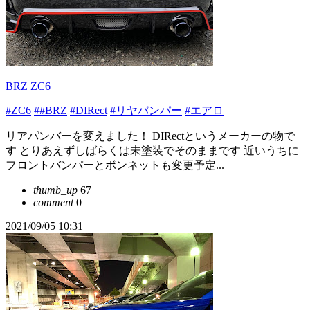
BRZ ZC6
#ZC6
##BRZ
#DIRect
#リヤバンパー
#エアロ
リアパンバーを変えました！ DIRectというメーカーの物で
す とりあえずしばらくは未塗装でそのままです 近いうちに
フロントバンパーとボンネットも変更予定...
thumb_up
67
comment
0
2021/09/05 10:31