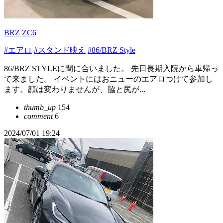
BRZ ZC6
#エアロ
#スタンド映え
#86/BRZ Style
86/BRZ STYLEに間に合いました。 先日長期入院から車帰っ
て来ました。 イベントにはおニューのエアロつけて参加し
ます。顔は変わりませんが、脇と尻が...
thumb_up
154
comment
6
2024/07/01 19:24