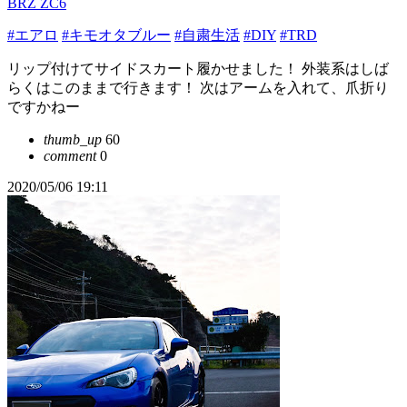
BRZ ZC6
#エアロ
#キモオタブルー
#自粛生活
#DIY
#TRD
リップ付けてサイドスカート履かせました！ 外装系はしば
らくはこのままで行きます！ 次はアームを入れて、爪折り
ですかねー
thumb_up
60
comment
0
2020/05/06 19:11