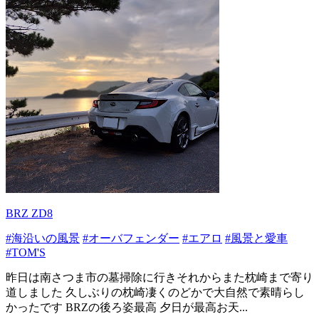
BRZ ZD8
#海沿いの風景
#オーバフェンダー
#エアロ
#風景と愛車
#TOM'S
昨日は南さつま市の墓掃除に行きそれからまた枕崎まで寄り
道しました 久しぶりの枕崎凄くのどかで大自然で素晴らし
かったです BRZの後ろ姿最高 夕日が最高お天...