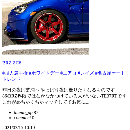
BRZ ZC6
#眼力選手権
#ホワイトデー
#エアロ
#レイズ
#名古屋オート
トレンド
昨日の夜は芝浦へ やっぱり夜は走りたくなるものです
86/BRZ界隈ではなかなかつけている人がいないTE37RTです
これがめちゃくちゃマッチしててお気に...
thumb_up
87
comment
0
2021/03/15 10:19