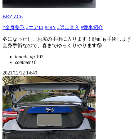
BRZ ZC6
#全身整形
#エアロ
#DIY
#師走突入
#愛車紹介
冬になったし、お尻の手術に入ります！顔面も手術します！
全身手術なので、春までゆっくりやります😘
thumb_up
102
comment
8
2021/12/12 14:49