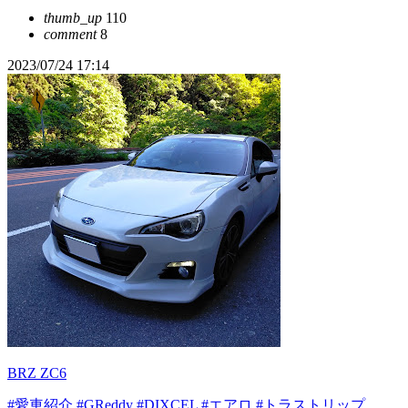
thumb_up
110
comment
8
2023/07/24 17:14
BRZ ZC6
#愛車紹介
#GReddy
#DIXCEL
#エアロ
#トラストリップ