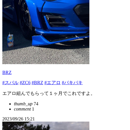
BRZ
#スバル
#ZC6
#BRZ
#エアロ
#バキバキ
エアロ組んでもらって１ヶ月でこれですよ。
thumb_up
74
comment
1
2023/09/26 15:21