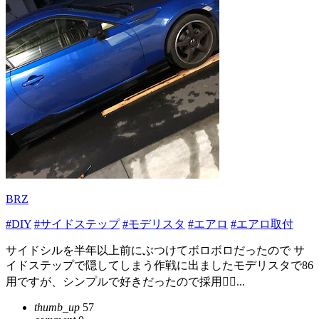
BRZ
#DIY
#サイドステップ
#モデリスタ
#エアロ
#エアロ取付
サイドシルを半年以上前にぶつけてボロボロだったので サ
イドステップで隠してしまう作戦に出ましたモデリスタで86
用ですが、シンプルで好きだったので採用🙆‍♂...
thumb_up
57