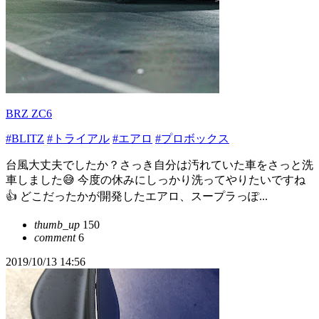
BRZ ZC6
#BLITZ
#トライアル
#エアロ
#プロボックス
台風大丈夫でしたか？さっき自分は汚れていた車をさっと洗
車しました😅 今度の休みにしっかり洗ってやりたいですね
👍 どこだったかが開発したエアロ、スープラっぽ...
thumb_up
150
comment
6
2019/10/13 14:56