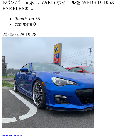
Fバンパー ings → VARIS ホイールを WEDS TC105X →
ENKEI RS05...
thumb_up
55
comment
0
2020/05/28 19:28