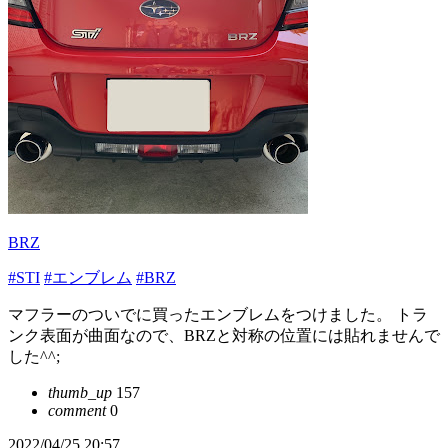
BRZ
#STI
#エンブレム
#BRZ
マフラーのついでに買ったエンブレムをつけました。 トラ
ンク表面が曲面なので、BRZと対称の位置には貼れませんで
した^^;
thumb_up
157
comment
0
2022/04/25 20:57