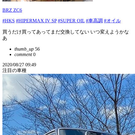
BRZ ZC6
#HKS
#HIPERMAX IV SP
#SUPER OIL
#車高調
#オイル
買うだけ買ってあってまだ交換してない いつ変えようかな
あ
thumb_up
56
comment
0
2020/08/27 09:49
注目の車種