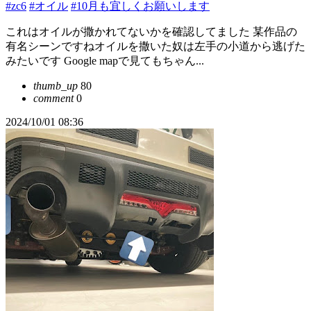
#zc6
#オイル
#10月も宜しくお願いします
これはオイルが撒かれてないかを確認してました 某作品の
有名シーンですねオイルを撒いた奴は左手の小道から逃げた
みたいです Google mapで見てもちゃん...
thumb_up
80
comment
0
2024/10/01 08:36