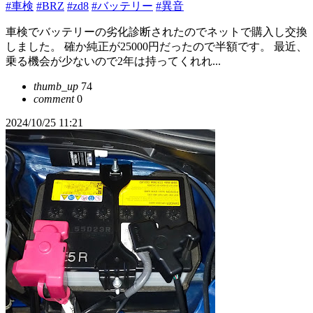
#車検
#BRZ
#zd8
#バッテリー
#異音
車検でバッテリーの劣化診断されたのでネットで購入し交換
しました。 確か純正が25000円だったので半額です。 最近、
乗る機会が少ないので2年は持ってくれれ...
thumb_up
74
comment
0
2024/10/25 11:21