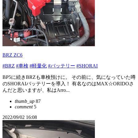
BRZ ZC6
#BRZ
#車検
#軽量化
#バッテリー
#SHORAI
BP5に続きBRZも車検預けに。 その前に、気になっていた噂
のSHORAIバッテリーを導入！ 有名なのはMAX☆ORIDOさ
んだと思いますが、私はArro...
thumb_up
87
comment
5
2022/09/02 16:08