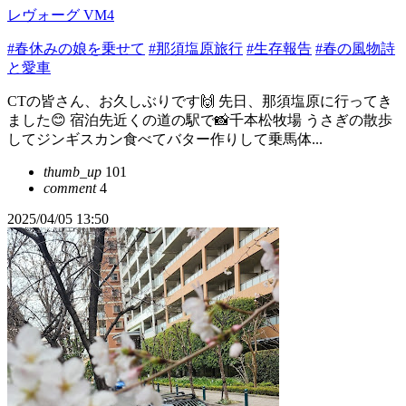
レヴォーグ VM4
#春休みの娘を乗せて
#那須塩原旅行
#生存報告
#春の風物詩
と愛車
CTの皆さん、お久しぶりです🙌 先日、那須塩原に行ってき
ました😊 宿泊先近くの道の駅で📸千本松牧場 うさぎの散歩
してジンギスカン食べてバター作りして乗馬体...
thumb_up
101
comment
4
2025/04/05 13:50