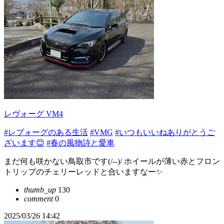
レヴォーグ VM4
#レブォーグのある生活
#VMG
#いつもいいねありがとうご
ざいます😊
#春の風物詩と愛車
まだ何も咲かない鳥取市です(/--)/ ホイールが薄い赤とフロン
トリップのチェリーレッドと合いますなー✨
thumb_up
130
comment
0
2025/03/26 14:42