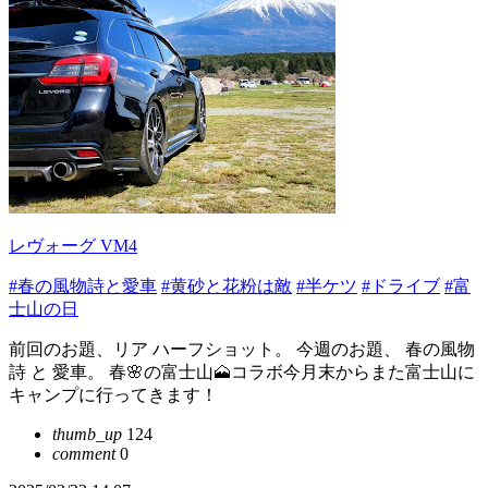
レヴォーグ VM4
#春の風物詩と愛車
#黄砂と花粉は敵
#半ケツ
#ドライブ
#富
士山の日
前回のお題、リア ハーフショット。 今週のお題、 春の風物
詩 と 愛車。 春🌸の富士山🗻コラボ今月末からまた富士山に
キャンプに行ってきます！
thumb_up
124
comment
0