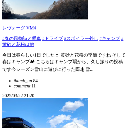
レヴォーグ VM4
#春の風物詩と愛車
#ドライブ
#スポイラー外し
#キャンプ
#
黄砂と花粉は敵
今日は春らしい1日でした🌷 黄砂と花粉の季節ですね そして
春はキャンプ🏕️ こちらはキャンプ場から、久し振りの投稿
です今シーズン雪山に遊びに行った際🏂 雪...
thumb_up
84
comment
11
2025/03/22 21:20