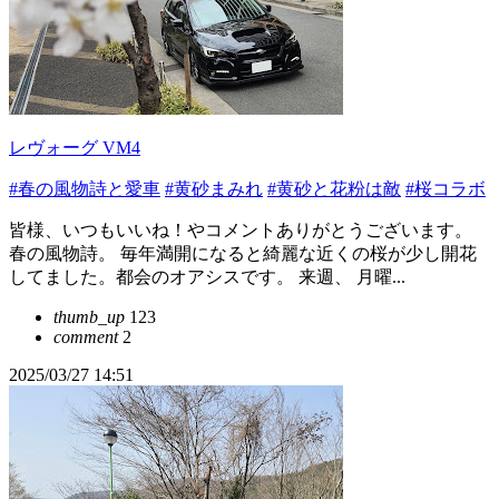
レヴォーグ VM4
#春の風物詩と愛車
#黄砂まみれ
#黄砂と花粉は敵
#桜コラボ
皆様、いつもいいね！やコメントありがとうございます。
春の風物詩。 毎年満開になると綺麗な近くの桜が少し開花
してました。都会のオアシスです。 来週、 月曜...
thumb_up
123
comment
2
2025/03/27 14:51