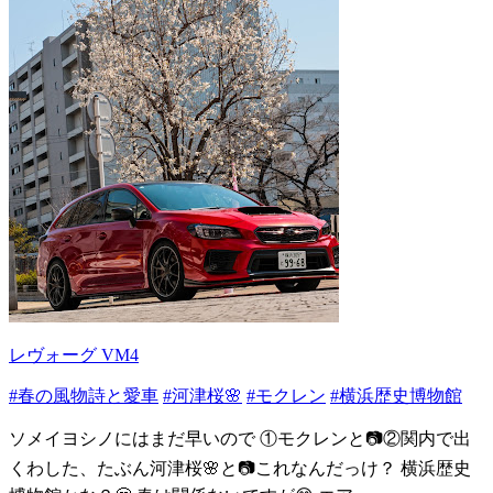
レヴォーグ VM4
#春の風物詩と愛車
#河津桜🌸
#モクレン
#横浜歴史博物館
ソメイヨシノにはまだ早いので ①モクレンと📷️②関内で出
くわした、たぶん河津桜🌸と📷️これなんだっけ？ 横浜歴史