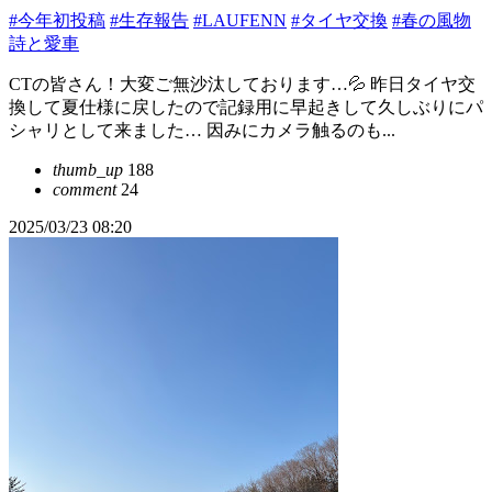
#今年初投稿
#生存報告
#LAUFENN
#タイヤ交換
#春の風物
詩と愛車
CTの皆さん！大変ご無沙汰しております…💦 昨日タイヤ交
換して夏仕様に戻したので記録用に早起きして久しぶりにパ
シャリとして来ました… 因みにカメラ触るのも...
thumb_up
188
comment
24
2025/03/23 08:20