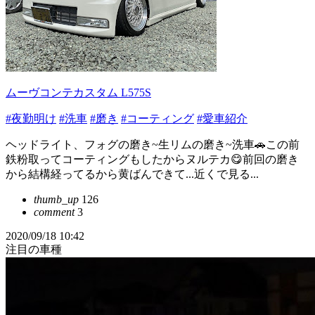
ムーヴコンテカスタム L575S
#夜勤明け
#洗車
#磨き
#コーティング
#愛車紹介
ヘッドライト、フォグの磨き~生リムの磨き~洗車🚗この前
鉄粉取ってコーティングもしたからヌルテカ😋前回の磨き
から結構経ってるから黄ばんできて...近くで見る...
thumb_up
126
comment
3
2020/09/18 10:42
注目の車種