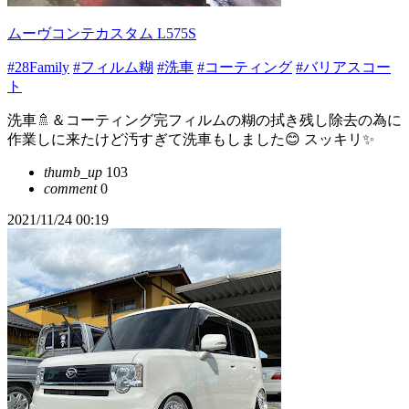
ムーヴコンテカスタム L575S
#28Family
#フィルム糊
#洗車
#コーティング
#バリアスコー
ト
洗車🚿＆コーティング完フィルムの糊の拭き残し除去の為に
作業しに来たけど汚すぎて洗車もしました😊 スッキリ✨
thumb_up
103
comment
0
2021/11/24 00:19