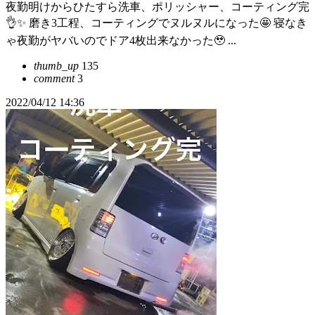
夜勤明けからひたすら洗車、ポリッシャー、コーティング完
👌✨ 磨き3工程、コーティングでヌルヌルになった🤩 寝なき
ゃ夜勤がヤバいのでドア4枚出来なかった🥹 ...
thumb_up
135
comment
3
2022/04/12 14:36