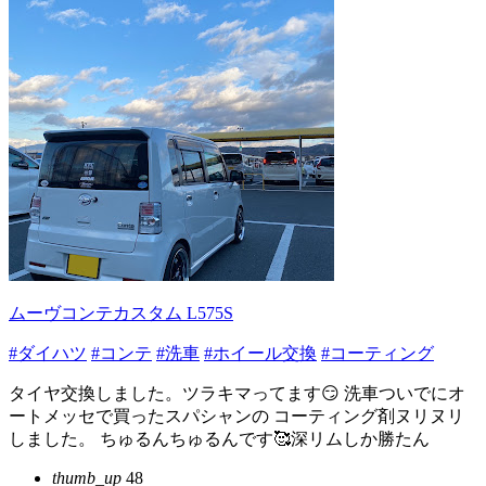
ムーヴコンテカスタム L575S
#ダイハツ
#コンテ
#洗車
#ホイール交換
#コーティング
タイヤ交換しました。ツラキマってます😏 洗車ついでにオ
ートメッセで買ったスパシャンの コーティング剤ヌリヌリ
しました。 ちゅるんちゅるんです🥰深リムしか勝たん
thumb_up
48