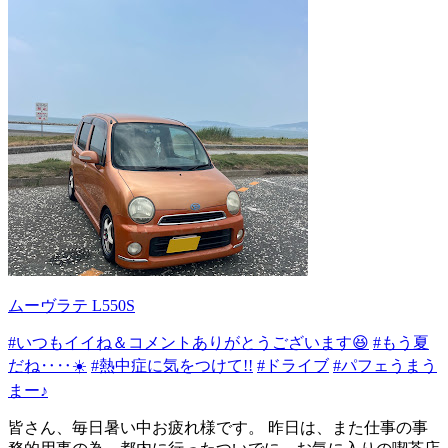
ムーヴラテ L550S
#いつもイイね＆コメントありがとうございます😆
#もう夏
だね‥‥☀️
#熱中症に気をつけて!!
#ドライブ
#パフェうまう
まー♪
皆さん、毎日暑い中お疲れ様です。 昨日は、また仕事の事