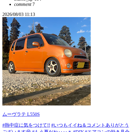
comment
7
2026/08/03 11:13
ムーヴラテ L550S
#熱中症に気をつけて!!
#いつもイイね＆コメントありがとう
ございます😆
#もう夏だね‥‥☀️
#DIY
#エアコンの効き具合