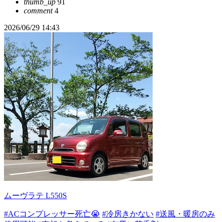
thumb_up
91
comment
4
2026/06/29 14:43
ムーヴラテ L550S
#ACコンプレッサー死亡😭
#冷房きかない
#送風・暖房のみ