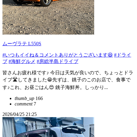
ムーヴラテ L550S
#いつもイイね＆コメントありがとうございます😆
#ドライ
ブ
#海鮮グルメ
#房総半島ドライブ
皆さんお疲れ様です♪ 今日は天気が良いので、ちょっとドラ
イブ🛣️してきました😁先ずは、銚子のこのお店で、食事で
す♪これ、お昼ごはん😍 銚子海鮮丼。しっかり...
thumb_up
166
comment
7
2026/04/25 21:25