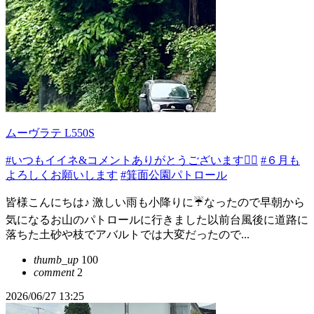
ムーヴラテ L550S
#いつもイイネ&コメントありがとうございます🙇‍♂️
#６月も
よろしくお願いします
#箕面公園パトロール
皆様こんにちは♪ 激しい雨も小降りに☔なったので早朝から
気になるお山のパトロールに行きました以前台風後に道路に
落ちた土砂や枝でアバルトでは大変だったので...
thumb_up
100
comment
2
2026/06/27 13:25