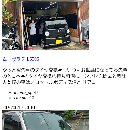
ムーヴラテ L550S
やっと嫁の車のタイヤ交換🚗³₃ いつもお世話になってる先輩
のとこへ🚗³₃タイヤ交換の待ち時間にエンブレム除去と糊除
去🤘僕の車はスロットルボディ洗浄と リア...
thumb_up
47
comment
0
2026/06/17 20:10