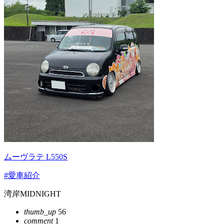
ムーヴラテ L550S
#愛車紹介
湾岸MIDNIGHT
thumb_up
56
comment
1