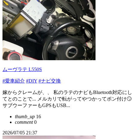
ムーヴラテ L550S
#愛車紹介
#DIY
#ナビ交換
嫁からクレームが、、 私のラテのナビもBluetooth対応にし
てとのことで... メルカリで転がってやつかってポン付け🙄
サブウーファーもGPSもUSB...
thumb_up
16
comment
0
2026/07/05 21:37