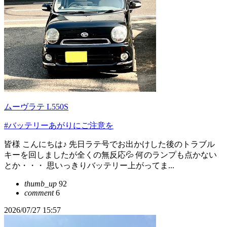
ムーヴラテ L550S
#バッテリーあがりにご注意を
皆様 こんにちは♪ 先日ラテ号でお出かけした後のトラブル
キーを回しましたが全くの無反応💦 何のランプも点かない
とか・・・ 思いっきりバッテリー上がってま...
thumb_up
92
comment
6
2026/07/27 15:57