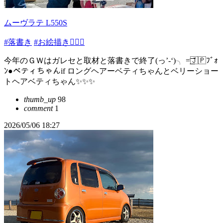
ムーヴラテ L550S
#落書き
#お絵描き✍🏻🎨
今年のＧＷはガレセと取材と落書きで終了(っ’-‘)╮ =͟͟͞͞🇯🇵ﾌﾞｫ
ﾝ●ベティちゃんif ロングヘアーベティちゃんとベリーショー
トヘアベティちゃん✨️✨✨
thumb_up
98
comment
1
2026/05/06 18:27