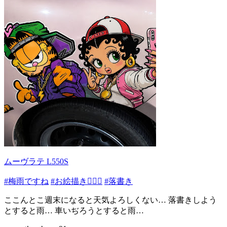
ムーヴラテ L550S
#梅雨ですね
#お絵描き✍🏻🎨
#落書き
ここんとこ週末になると天気よろしくない… 落書きしよう
とすると雨… 車いぢろうとすると雨…