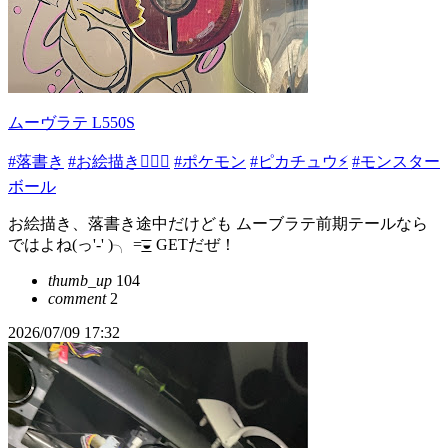
ムーヴラテ L550S
#落書き
#お絵描き✍🏻🎨
#ポケモン
#ピカチュウ⚡️
#モンスター
ボール
お絵描き、落書き途中だけども ムーブラテ前期テールなら
ではよね(っ'-' )╮ =͟͟͞͞◒ GETだぜ！
thumb_up
104
comment
2
2026/07/09 17:32