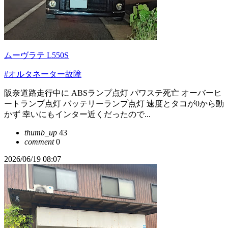
ムーヴラテ L550S
#オルタネーター故障
阪奈道路走行中に ABSランプ点灯 パワステ死亡 オーバーヒ
ートランプ点灯 バッテリーランプ点灯 速度とタコが0から動
かず 幸いにもインター近くだったので...
thumb_up
43
comment
0
2026/06/19 08:07