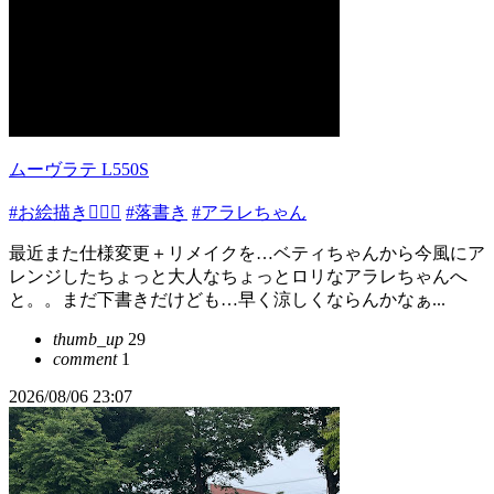
ムーヴラテ L550S
#お絵描き✍🏻🎨
#落書き
#アラレちゃん
最近また仕様変更＋リメイクを…ベティちゃんから今風にア
レンジしたちょっと大人なちょっとロリなアラレちゃんへ
と。。まだ下書きだけども…早く涼しくならんかなぁ...
thumb_up
29
comment
1
2026/08/06 23:07