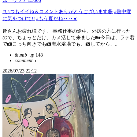
ムーヴラテ L550S
#いつもイイね＆コメントありがとうございます😆
#熱中症
に気をつけて!!
#もう夏だね‥‥☀️
皆さんお疲れ様です。 事務仕事の途中、外房の方に行った
ので、ちょっとだけ、カメ活して来ました📸今日は、ラテ君
で📸こっち向きでも📸海水浴場でも、📸してから、...
thumb_up
148
comment
5
2026/07/23 22:12