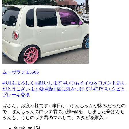
ムーヴラテ L550S
#8月もよろしくお願いします
#いつもイイね＆コメントあり
がとうございます😆
#熱中症に気をつけて!!
#DIY
#スタビと
ブレーキ交換
皆さん、お疲れ様です♪ 昨日は、ぽんちゃんが休みだったの
で、ぽんちゃんの白ラテ君の点検+@を、しました😁ぽんち
ゃんも、うちのラテ君のマネして、スタビを購入...
thumb_up
154