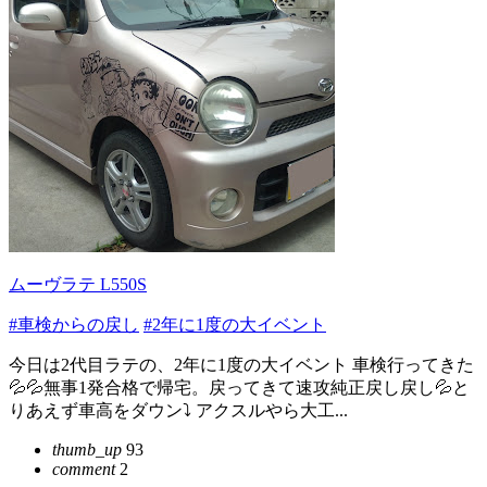
ムーヴラテ L550S
#車検からの戻し
#2年に1度の大イベント
今日は2代目ラテの、2年に1度の大イベント 車検行ってきた
💦💦無事1発合格で帰宅。戻ってきて速攻純正戻し戻し💦と
りあえず車高をダウン⤵︎ アクスルやら大工...
thumb_up
93
comment
2