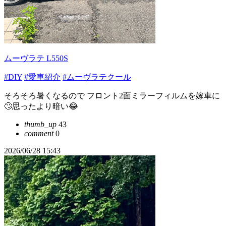
ムーヴラテ L550S
#DIY
#愛車紹介
#ムーヴラテクール
そろそろ暑くなるので フロント2面ミラーフィルムを嫁車に
🙄思ったより暗い😂
thumb_up
43
comment
0
2026/06/28 15:43