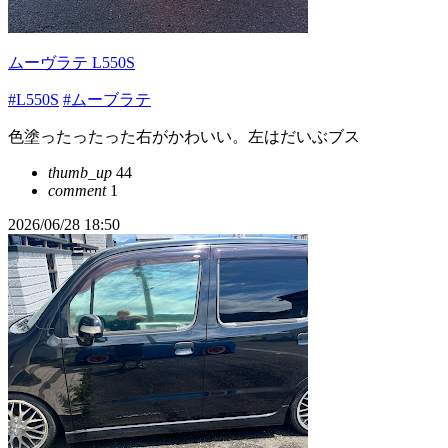
ムーヴラテ L550S
#L550S
#ムーブラテ
色塗ったったった右がかわいい。左はだいぶブス
thumb_up
44
comment
1
2026/06/28 18:50