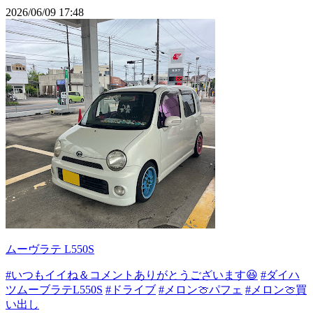
2026/06/09 17:48
ムーヴラテ L550S
#いつもイイね＆コメントありがとうございます😆
#ダイハ
ツムーブラテL550S
#ドライブ
#メロン🍈パフェ
#メロン🍈買
い出し