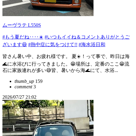
ムーヴラテ L550S
#もう夏だね‥‥☀️
#いつもイイね＆コメントありがとうご
ざいます😆
#熱中症に気をつけて!!
#海水浴日和
皆さん暑い中、お疲れ様です。 夏☀️！って事で、昨日は海
🌊に水浴びに行ってきました。😁場所は、定番のここ😁流
石に家族連れが多い😅皆、暑いから海🌊にて、水浴...
thumb_up
159
comment
3
2026/07/27 21:02