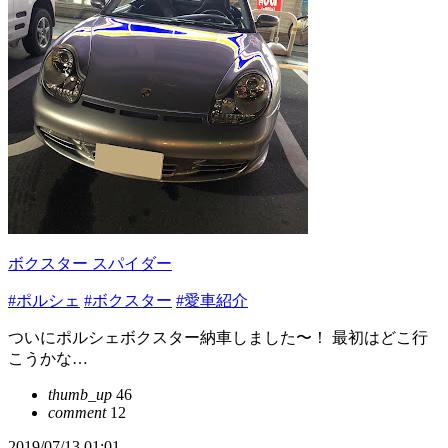
ボクスター スパイダー
#ポルシェ
#ボクスター
#愛車紹介
ついにポルシェボクスター納車しました〜！ 最初はどこ行
こうかな…
thumb_up
46
comment
12
2019/07/13 01:01