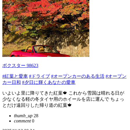
ボクスター 98623
#紅葉と愛車
#ドライブ
#オープンカーのある生活
#オープン
カー日和
#夕日に輝くあなたの愛車
いよいよ里に降りてきた紅葉🍁 これから雪国は晴れる日が
少なくなる軽の冬タイヤ用のホイールを店に運んで ちょっ
とだけ遠回りした帰り道の紅葉🍁
thumb_up
28
comment
0