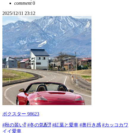
comment
0
2025/12/11 23:12
ボクスター 98623
#秋の装い⁉️
#冬の気配⁈
#紅葉と愛車
#奥行き感
#カッコカワ
イイ愛車