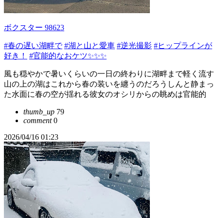
ボクスター 98623
#春の遅い湖畔で
#湖と山と愛車
#逆光撮影
#ヒップラインが
好き！
#官能的なおケツ✨✨✨
風も穏やかで暑いくらいの一日の終わりに湖畔まで軽く流す
山の上の湖はこれから春の装いを纏うのだろうしんと静まっ
た水面に春の空が揺れる彼女のオシリからの眺めは官能的
thumb_up
79
comment
0
2026/04/16 01:23