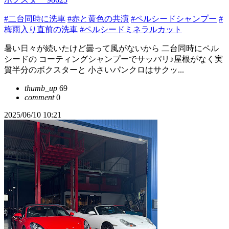
#二台同時に洗車
#赤と黄色の共演
#ペルシードシャンプー
#
梅雨入り直前の洗車
#ペルシードミネラルカット
暑い日々が続いたけど曇って風がないから 二台同時にペル
シードの コーティングシャンプーでサッパリ♪屋根がなく実
質半分のボクスターと 小さいパンクロはサクッ...
thumb_up
69
comment
0
2025/06/10 10:21