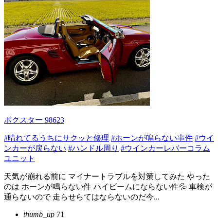
ボクスター 98623
#晴れてるうちにサクッと修理
#ホーンが鳴らない事件
#ウイ
ンカーが戻らない
#ハンドル周り
#ウインカーレバーコラム
ユニット
天気が崩れる前に マイナートラブルを対策してみた やった
のは ホーンが鳴らない件 ハイビームにならない件💦 車検が
通らないので 走らせらてはならないのだ今...
thumb_up
71