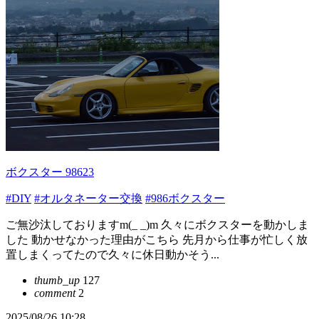
ボクスター 98623
#DIY
#オルタネーター交換
#986ボクスター
ご無沙汰しておりますm(_ _)m 久々にボクスターを動かしま
した 動かせなかった理由がこちら 先月から仕事が忙しく放
置しまくってたので久々に休日動かそう...
thumb_up
127
comment
2
2025/08/26 10:28