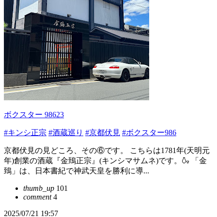
ボクスター 98623
#キンシ正宗
#酒蔵巡り
#京都伏見
#ボクスター986
京都伏見の見どころ、その⑥です。 こちらは1781年(天明元
年)創業の酒蔵『金鵄正宗』(キンシマサムネ)です。🍶 「金
鵄」は、日本書紀で神武天皇を勝利に導...
thumb_up
101
comment
4
2025/07/21 19:57