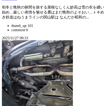
初冬と晩秋の狭間を旅する屋根なしくん妙高は雪の衣を纏い
始め…厳しい表情を魅せる麓はまだ晩秋のよそおい…トキめ
き鉄道はねうまラインの関山駅は なんだか昭和の...
thumb_up
101
comment
0
2025/11/27 09:33