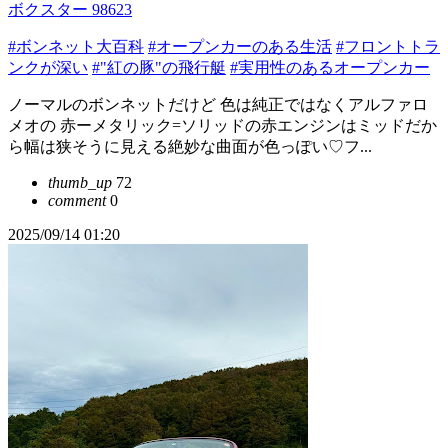
ボクスター 98623
#ボンネット大百科
#オープンカーのある生活
#フロントトラ
ンクが深い
#"紅の豚"の飛行艇
#実用性のあるオープンカー
ノーマルのボンネットだけど 色は純正ではなくアルファロ
メオの 赤ーメタリック=ソリッドの赤エンジンはミッドだか
ら幅は狭そうに見える絶妙な曲面が色っぽい♡フ...
thumb_up
72
comment
0
2025/09/14 01:20