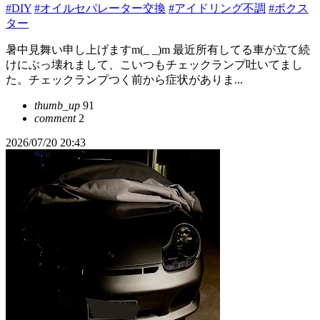
#DIY
#オイルセパレーター交換
#アイドリング不調
#ボクス
ター
暑中見舞い申し上げますm(_ _)m 最近所有してる車が立て続
けにぶっ壊れまして、こいつもチェックランプ吐いてまし
た。チェックランプつく前から症状がありま...
thumb_up
91
comment
2
2026/07/20 20:43