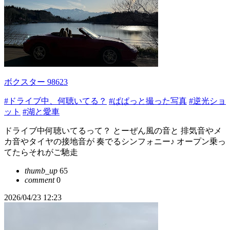
ボクスター 98623
#ドライブ中、何聴いてる？
#ぱぱっと撮った写真
#逆光ショ
ット
#湖と愛車
ドライブ中何聴いてるって？ とーぜん風の音と 排気音やメ
カ音やタイヤの接地音が 奏でるシンフォニー♪ オープン乗っ
てたらそれがご馳走
thumb_up
65
comment
0
2026/04/23 12:23