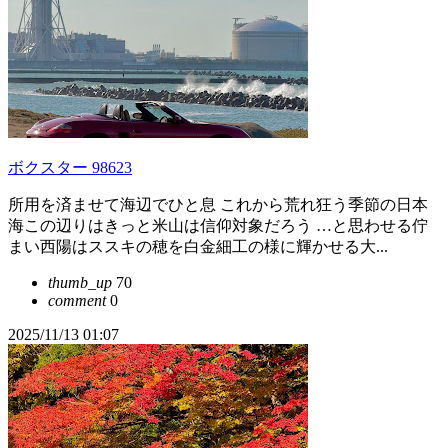
ボクスター 98623
所用を済ませて海辺でひと息 これから荒れ狂う季節の日本
海この辺りはきっと米山は信仰対象だろう …と思わせる佇
まい西陽はススキの穂を白金細工の様に輝かせる大...
thumb_up
70
comment
0
2025/11/13 01:07