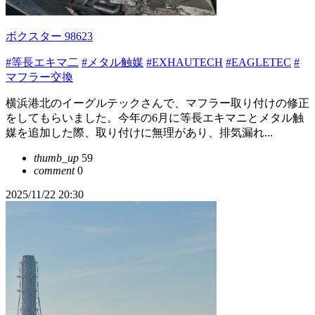
ボクスター 98623
#等長エキマ二
#メタル触媒
#EXHAUTECH
#EAGLETEC
#
マフラー交換
横浜港北のイーグルテックさんで、マフラー取り付けの修正
をしてもらいました。今年の6月に等長エキマニとメタル触
媒を追加した際、取り付けに無理があり、排気漏れ...
thumb_up
59
comment
0
2025/11/22 20:30