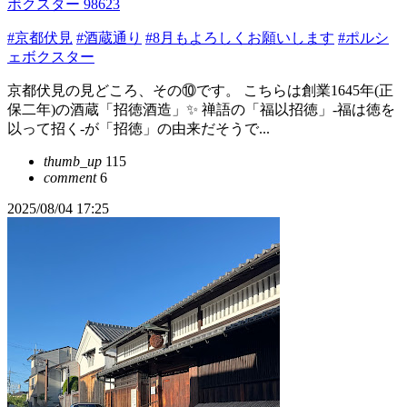
ボクスター 98623
#京都伏見
#酒蔵通り
#8月もよろしくお願いします
#ポルシ
ェボクスター
京都伏見の見どころ、その⑩です。 こちらは創業1645年(正
保二年)の酒蔵「招徳酒造」✨ 禅語の「福以招徳」-福は徳を
以って招く-が「招徳」の由来だそうで...
thumb_up
115
comment
6
2025/08/04 17:25