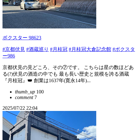
ボクスター 98623
#京都伏見
#酒蔵巡り
#月桂冠
#月桂冠大倉記念館
#ボクスタ
ー986
京都伏見の見どころ、その⑦です。 こちらは星の数ほどあ
る(?)伏見の酒造の中でも 最も長い歴史と規模を誇る酒蔵
『月桂冠』👑 創業は1637年(寛永14年)...
thumb_up
100
comment
7
2025/07/22 22:04