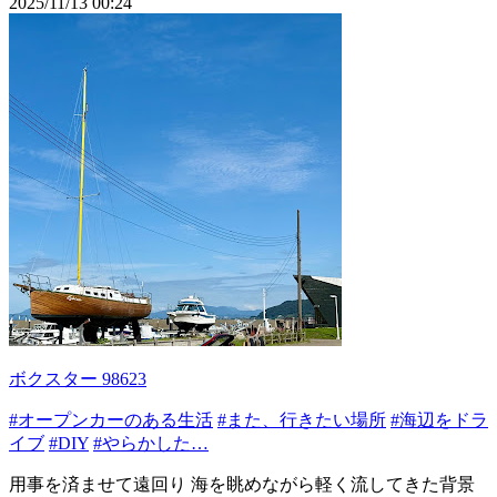
2025/11/13 00:24
ボクスター 98623
#オープンカーのある生活
#また、行きたい場所
#海辺をドラ
イブ
#DIY
#やらかした…
用事を済ませて遠回り 海を眺めながら軽く流してきた背景