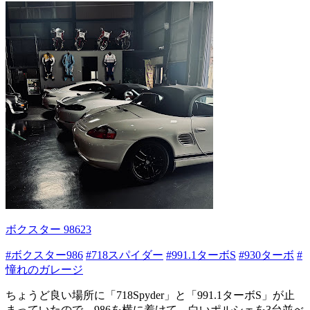
ボクスター 98623
#ボクスター986
#718スパイダー
#991.1ターボS
#930ターボ
#
憧れのガレージ
ちょうど良い場所に「718Spyder」と「991.1ターボS」が止
まっていたので、986を横に着けて、白いポルシェを3台並べ