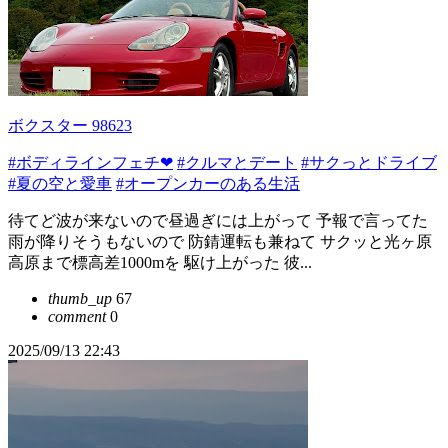
ボクスター 98623
#ボディラインフェチ❤
#クルマとデート
#サクっとドライブ
#夏の空と愛車
#オープンカーのある生活
待てど波が来ないので昼過ぎには上がって 予報で言ってた
雨が降りそうもないので 防錆運転も兼ねて サクッと光ヶ原
高原まで標高差1000mを 駆け上がった 彼...
thumb_up
67
comment
0
2025/09/13 22:43