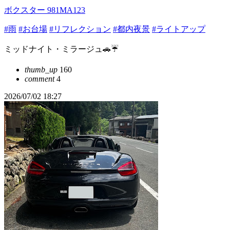
ボクスター 981MA123
#雨
#お台場
#リフレクション
#都内夜景
#ライトアップ
ミッドナイト・ミラージュ🚗☔️
thumb_up
160
comment
4
2026/07/02 18:27