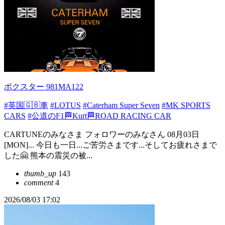
ボクスター 981MA122
#英国🇬🇧車
#LOTUS
#Caterham Super Seven
#MK SPORTS
CARS
#公道のF1🏁Kurt🏁ROAD RACING CAR
CARTUNEのみなさま フォロワーのみなさん 08月03日
[MON]... 今日も一日...ご苦労さまです...そしてお疲れさまで
した🤗 熊本の震災の被...
thumb_up
143
comment
4
2026/08/03 17:02