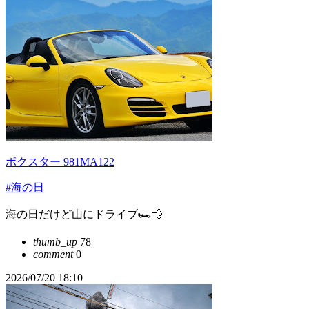
ボクスター 981MA122
#海の日
海の日だけど山にドライブ🏎️💨
thumb_up
78
comment
0
2026/07/20 18:10