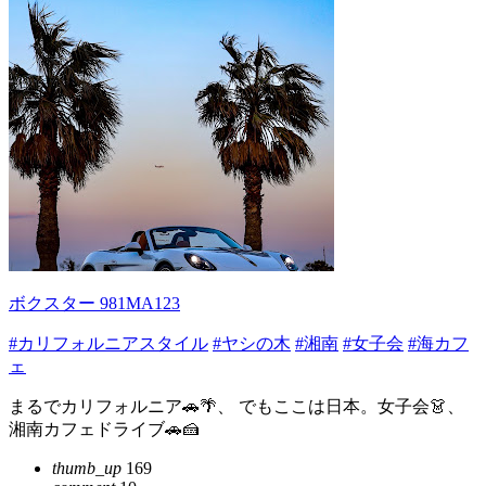
ボクスター 981MA123
#カリフォルニアスタイル
#ヤシの木
#湘南
#女子会
#海カフ
ェ
まるでカリフォルニア🚗🌴、 でもここは日本。女子会👗、
湘南カフェドライブ🚗🍰
thumb_up
169