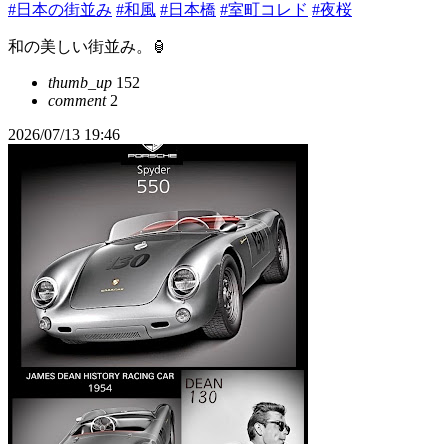
#日本の街並み
#和風
#日本橋
#室町コレド
#夜桜
和の美しい街並み。🏮
thumb_up
152
comment
2
2026/07/13 19:46