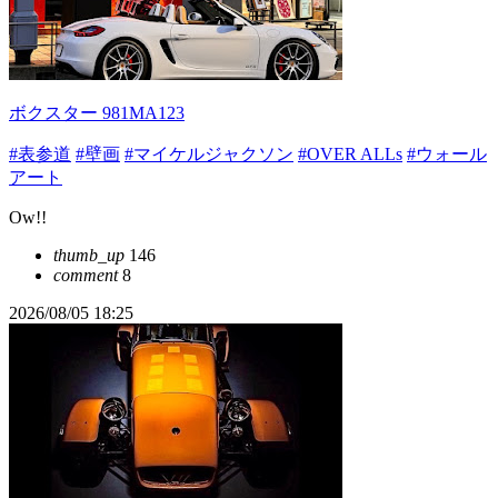
ボクスター 981MA123
#表参道
#壁画
#マイケルジャクソン
#OVER ALLs
#ウォール
アート
Ow!!
thumb_up
146
comment
8
2026/08/05 18:25