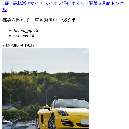
#森
#森林浴
#マイナスイオン浴びまくり
#避暑
#月崎トンネ
ル
都会を離れて、車も避暑中。🥵💦🌳
thumb_up
76
comment
4
2026/08/09 19:32