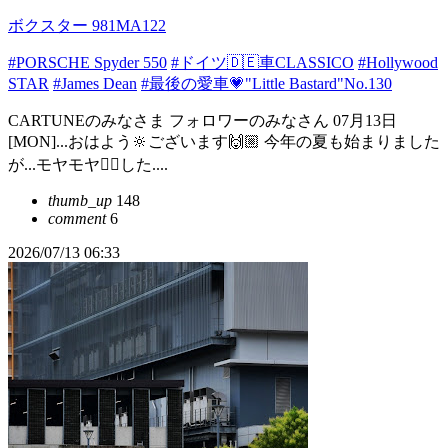
ボクスター 981MA122
#PORSCHE Spyder 550
#ドイツ🇩🇪車CLASSICO
#Hollywood
STAR
#James Dean
#最後の愛車💗"Little Bastard"No.130
CARTUNEのみなさま フォロワーのみなさん 07月13日
[MON]...おはよう🔆ございます🙌🏼 今年の夏も始まりました
が...モヤモヤ😶‍🌫️した....
thumb_up
148
comment
6
2026/07/13 06:33