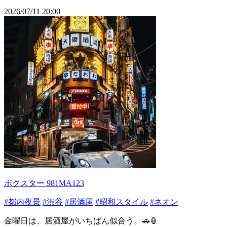
2026/07/11 20:00
ボクスター 981MA123
#都内夜景
#渋谷
#居酒屋
#昭和スタイル
#ネオン
金曜日は、居酒屋がいちばん似合う。🚗🏮