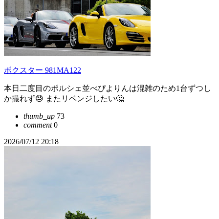
ボクスター 981MA122
本日二度目のポルシェ並べぴよりんは混雑のため1台ずつし
か撮れず😓 またリベンジしたい🤔
thumb_up
73
comment
0
2026/07/12 20:18