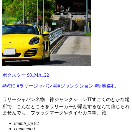
ボクスター 981MA122
#WRC
#ラリージャパン
#神ジャンクション
#聖地巡礼
ラリージャパン名物、神ジャンクション⛩️すごくのどかな場
所で、こんなところをラリーカーが爆走するなんて信じられ
ませんでも、ブラックマークやタイヤカス等、戦...
thumb_up
82
comment
0