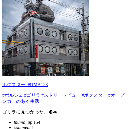
ボクスター 981MA123
#ポルシェ
#ゴリラ
#ストリートビュー
#ボクスター
#オープ
ンカーのある生活
ゴリラに見つかった。🦍🚗
thumb_up
154
comment
1