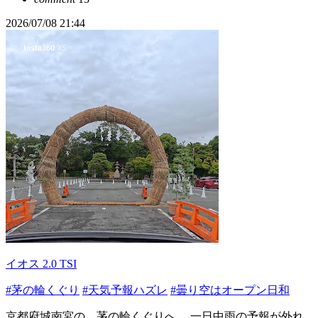
2026/07/08 21:44
イオス 2.0 TSI
#茅の輪くぐり
#天気予報ハズレ
#曇り空はオープン日和
京都府城南宮の、茅の輪くぐりへ。 一日中雨の予報が外れ