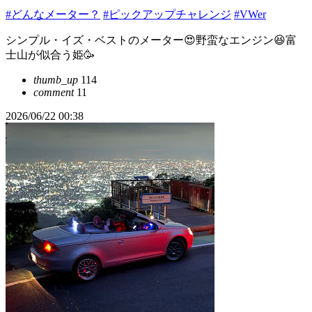
#どんなメーター？
#ピックアップチャレンジ
#VWer
シンプル・イズ・ベストのメーター😍野蛮なエンジン😆富
士山が似合う姫🥳
thumb_up
114
comment
11
2026/06/22 00:38