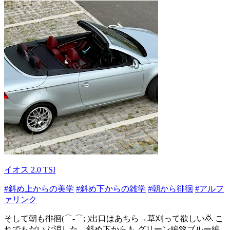
イオス 2.0 TSI
#斜め上からの美学
#斜め下からの雑学
#朝から徘徊
#アルフ
ァリンク
そして朝も徘徊(⌒-⌒; )出口はあちら→草刈って欲しい🙇 こ
れでもだいぶ消した…斜め下からも グリーン編💚ブルー編