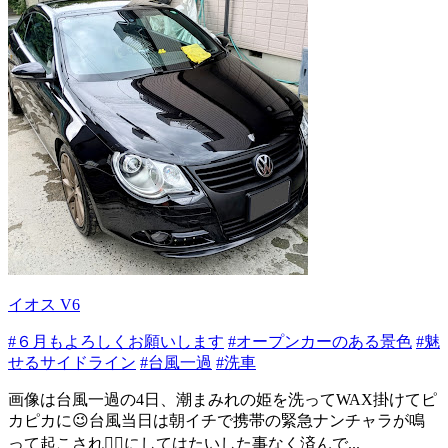
イオス V6
#６月もよろしくお願いします
#オープンカーのある景色
#魅
せるサイドライン
#台風一過
#洗車
画像は台風一過の4日、潮まみれの姫を洗ってWAX掛けてピ
カピカに😉台風当日は朝イチで携帯の緊急ナンチャラが鳴
って起こされ😵‍💫にしてはたいした事なく済んで...