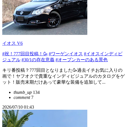
イオス V6
#祝！777回目投稿！🥳
#ワーゲンイオス
#イオスインディビ
ジュアル
#30/1の存在意義
#オープンカーのある景色
キリ番投稿？777回目となりました🥳過去イチお気に入りの
画で！ヤフオクで貴重なインディビジュアルのカタログをゲ
ット！販売末期だけあって豪華な装備を追加して...
thumb_up
134
comment
7
2026/07/10 01:43