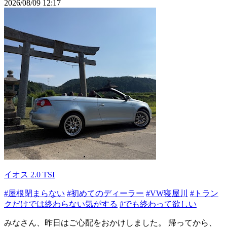
2026/08/09 12:17
イオス 2.0 TSI
#屋根閉まらない
#初めてのディーラー
#VW寝屋川
#トラン
クだけでは終わらない気がする
#でも終わって欲しい
みなさん、昨日はご心配をおかけしました。 帰ってから、