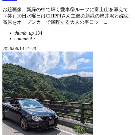
お題画像、新緑の中で輝く愛車😘ルーフに富士山を添えて
（笑）10日水曜日はCHIPPIさん主催の新緑の軽井沢と嬬恋
高原をオープンカーで満喫する大人の平日ツー...
thumb_up
134
comment
7
2026/06/13 21:29