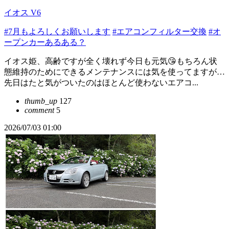
イオス V6
#7月もよろしくお願いします
#エアコンフィルター交換
#オ
ープンカーあるある？
イオス姫、高齢ですが全く壊れず今日も元気😘もちろん状
態維持のためにできるメンテナンスには気を使ってますが…
先日はたと気がついたのはほとんど使わないエアコ...
thumb_up
127
comment
5
2026/07/03 01:00