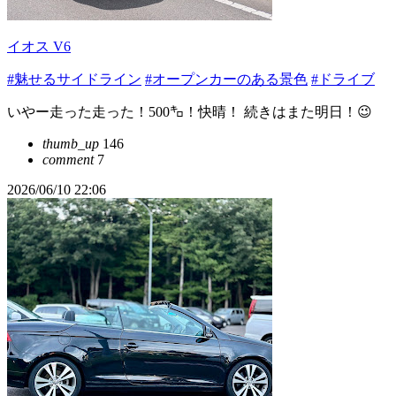
イオス V6
#魅せるサイドライン
#オープンカーのある景色
#ドライブ
いやー走った走った！500㌔！快晴！ 続きはまた明日！😉
thumb_up
146
comment
7
2026/06/10 22:06