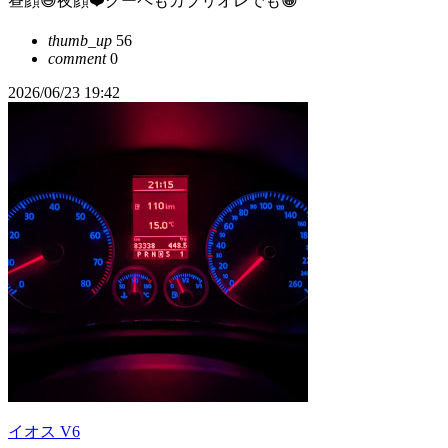
昼顔😃夜顔❤️クーペもカブリオレでも😁
thumb_up
56
comment
0
2026/06/23 19:42
イオス V6