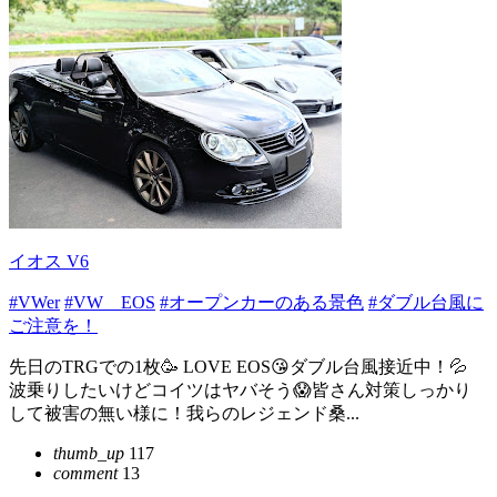
イオス V6
#VWer
#VW EOS
#オープンカーのある景色
#ダブル台風に
ご注意を！
先日のTRGでの1枚🥳 LOVE EOS😘ダブル台風接近中！💦
波乗りしたいけどコイツはヤバそう😱皆さん対策しっかり
して被害の無い様に！我らのレジェンド桑...
thumb_up
117
comment
13