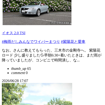
イオス 2.0 TSI
#梅雨だしみんなでワイパーまつり
#紫陽花と愛車
なお。さんに教えてもらった、三木市の金剛寺へ。 紫陽花
ロード 少し盛りました💦早朝6:30+着いたときは、まだ雨が
降っていましたが、コンビニで時間潰し、な...
thumb_up
65
comment
0
2026/06/28 17:07