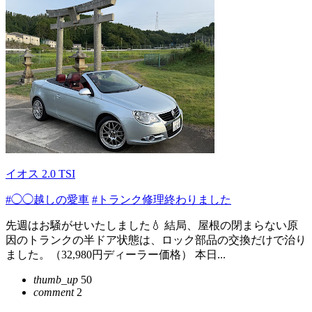
イオス 2.0 TSI
#◯◯越しの愛車
#トランク修理終わりました
先週はお騒がせいたしました💧 結局、屋根の閉まらない原
因のトランクの半ドア状態は、ロック部品の交換だけで治り
ました。（32,980円ディーラー価格） 本日...
thumb_up
50
comment
2