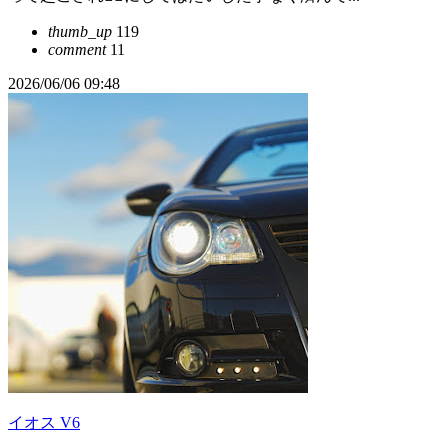
thumb_up
119
comment
11
2026/06/06 09:48
イオス V6