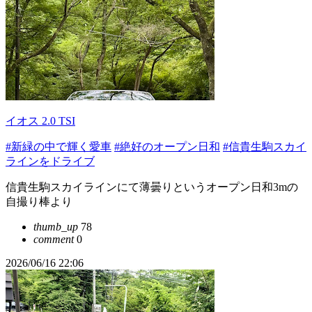
イオス 2.0 TSI
#新緑の中で輝く愛車
#絶好のオープン日和
#信貴生駒スカイ
ラインをドライブ
信貴生駒スカイラインにて薄曇りというオープン日和3mの
自撮り棒より
thumb_up
78
comment
0
2026/06/16 22:06