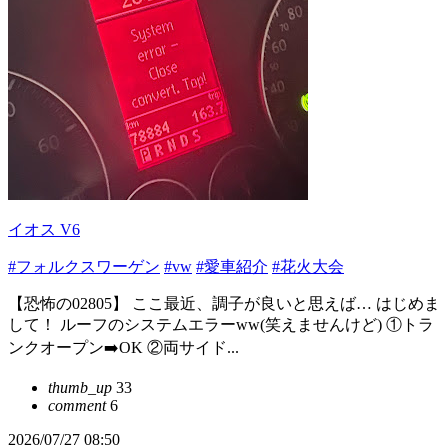
イオス V6
#フォルクスワーゲン
#vw
#愛車紹介
#花火大会
【恐怖の02805】 ここ最近、調子が良いと思えば… はじめま
して！ ルーフのシステムエラーww(笑えませんけど) ①トラ
ンクオープン➡️OK ②両サイド...
thumb_up
33
comment
6
2026/07/27 08:50