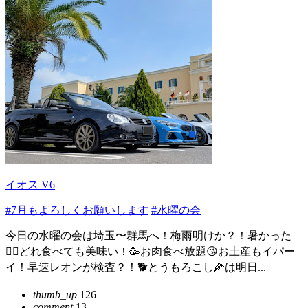
イオス V6
#7月もよろしくお願いします
#水曜の会
今日の水曜の会は埼玉〜群馬へ！梅雨明けか？！暑かった
😵‍💫どれ食べても美味い！🥳お肉食べ放題😘お土産もイパー
イ！早速レオンが検査？！🐕とうもろこし🌽は明日...
thumb_up
126
comment
13