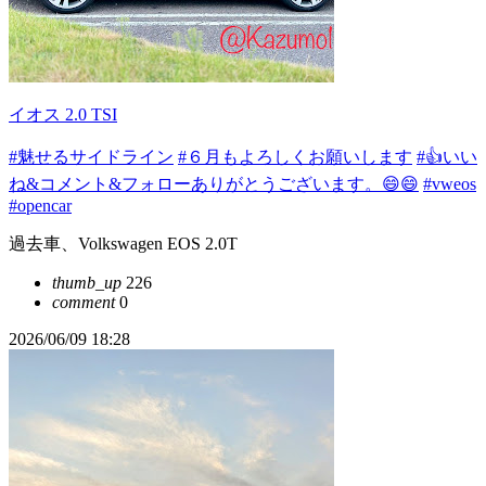
イオス 2.0 TSI
#魅せるサイドライン
#６月もよろしくお願いします
#👍️いい
ね&コメント&フォローありがとうございます。😄😄
#vweos
#opencar
過去車、Volkswagen EOS 2.0T
thumb_up
226
comment
0
2026/06/09 18:28