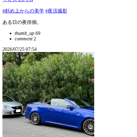
#斜め上からの美学
#夜活撮影
ある日の夜徘徊。
thumb_up
69
comment
2
2026/07/25 07:54