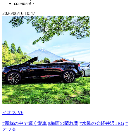
comment
7
2026/06/16 10:47
イオス V6
#新緑の中で輝く愛車
#梅雨の晴れ間
#水曜の会軽井沢TRG
#
オフ会