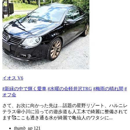
イオス V6
#新緑の中で輝く愛車
#水曜の会軽井沢TRG
#梅雨の晴れ間
#
オフ会
さて、お次に向かった先は…話題の星野リゾート、ハルニレ
テラス🤩小川に沿っての遊歩道も人工木で綺麗に整備されて
ます🥰ここも透き通る水が綺麗で亀仙人のワタシに...
thumb_up
121