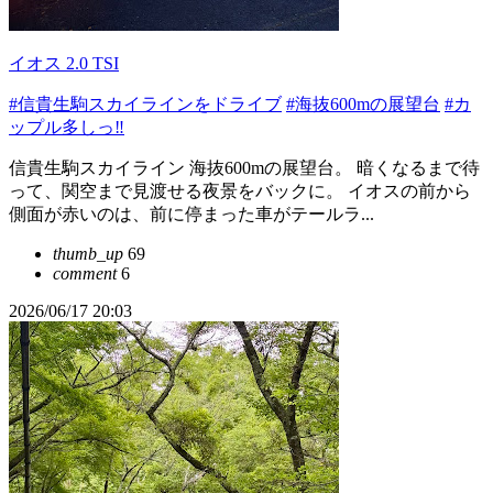
イオス 2.0 TSI
#信貴生駒スカイラインをドライブ
#海抜600mの展望台
#カ
ップル多しっ‼️
信貴生駒スカイライン 海抜600mの展望台。 暗くなるまで待
って、関空まで見渡せる夜景をバックに。 イオスの前から
側面が赤いのは、前に停まった車がテールラ...
thumb_up
69
comment
6
2026/06/17 20:03