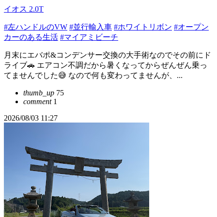
イオス 2.0T
#左ハンドルのVW
#並行輸入車
#ホワイトリボン
#オープン
カーのある生活
#マイアミビーチ
月末にエバポ&コンデンサー交換の大手術なのでその前にド
ライブ🚗 エアコン不調だから暑くなってからぜんぜん乗っ
てませんでした😅 なので何も変わってませんが、...
thumb_up
75
comment
1
2026/08/03 11:27