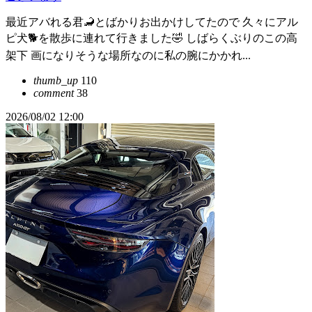
最近アバれる君🦂とばかりお出かけしてたので 久々にアル
ピ犬🐕️を散歩に連れて行きました🤣 しばらくぶりのこの高
架下 画になりそうな場所なのに私の腕にかかれ...
thumb_up
110
comment
38
2026/08/02 12:00