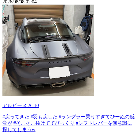
2026/08/08 02:04
アルピーヌ A110
#戻ってきた
#羽も戻した
#ラングラー乗りすぎてぴーぬの感
覚が
#そこそこ抜けててびっくり
#シフトレバーを無意識に
探してしまうw