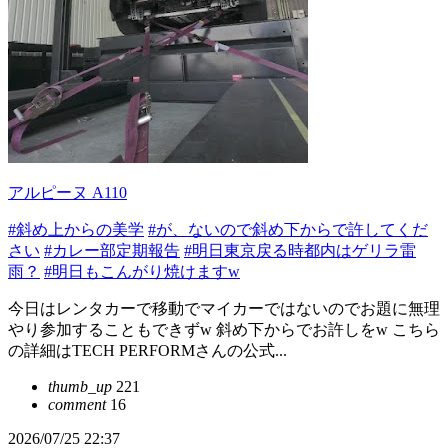
アルピーヌ A110
#斜め上からの美学
#が、ないので斜め下からで許してくだ
さい
#カレー部定期報告
#明日東京戻る時都内はゲリラ雷
雨？
#明日もこんがり焼けますw
今日はレンタカーで移動でマイカーではないのでお題に無理
やり参加することもできずw 斜め下からでお許しをw こちら
の詳細はTECH PERFORMさんの公式...
thumb_up
221
comment
16
2026/07/25 22:37