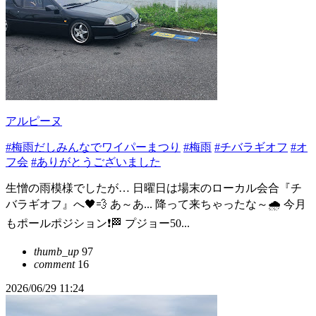
アルピーヌ
#梅雨だしみんなでワイパーまつり
#梅雨
#チバラギオフ
#オ
フ会
#ありがとうございました
生憎の雨模様でしたが… 日曜日は場末のローカル会合『チ
バラギオフ』へ🖤💨 あ～あ... 降って来ちゃったな～🌧️ 今月
もポールポジション❗🏁 プジョー50...
thumb_up
97
comment
16
2026/06/29 11:24