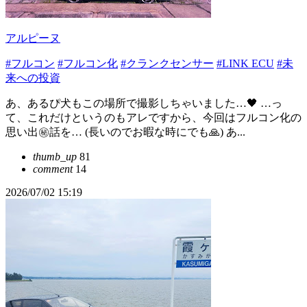
アルピーヌ
#フルコン
#フルコン化
#クランクセンサー
#LINK ECU
#未
来への投資
あ、あるぴ犬もこの場所で撮影しちゃいました…🖤 …っ
て、これだけというのもアレですから、今回はフルコン化の
思い出㊙話を… (長いのでお暇な時にでも🙏) あ...
thumb_up
81
comment
14
2026/07/02 15:19