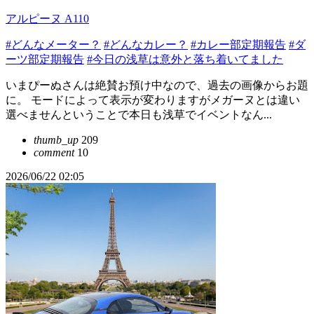
アルピーヌ A110
#どんなメーター？
#どんなカレー？
#カレー部定期報告
#ダ
ーツ部定期報告
#今日の浅草は意外と落ち着いてました
いまぴーぬさんは絶賛お預け中なので、過去の画像からお題
に。 モードによって表示が変わりますがメガーヌとは違い
選べませんということで本日も浅草でイベントなん...
thumb_up
209
comment
10
2026/06/22 02:05