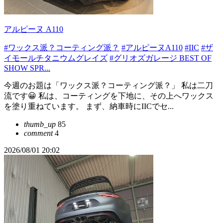
アルピーヌ A110
#ワックス派？コーティング派？
#アルピーヌA110
#IIC
#ザ
イモールチタニウムグレイズ
#グリオズガレージ BEST OF
SHOW SPR...
今週のお題は「ワックス派？コーティング派？」 私は二刀
流です😀 私は、コーティングを下地に、その上へワックス
を塗り重ねています。 まず、納車時にIICでセ...
thumb_up
85
comment
4
2026/08/01 20:02