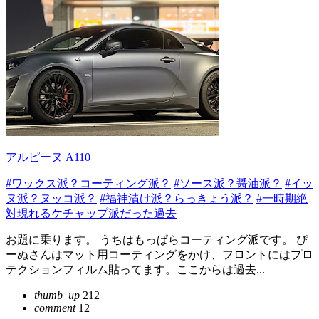
アルピーヌ A110
#ワックス派？コーティング派？
#ソース派？醤油派？
#イッ
ヌ派？ヌッコ派？
#福神漬け派？らっきょう派？
#一時期絶
対現れるケチャップ派だった過去
お題に乗ります。 うちはもっぱらコーティング派です。 ぴ
ーぬさんはマット用コーティングをかけ、フロントにはプロ
テクションフィルム貼ってます。ここからは過去...
thumb_up
212
comment
12