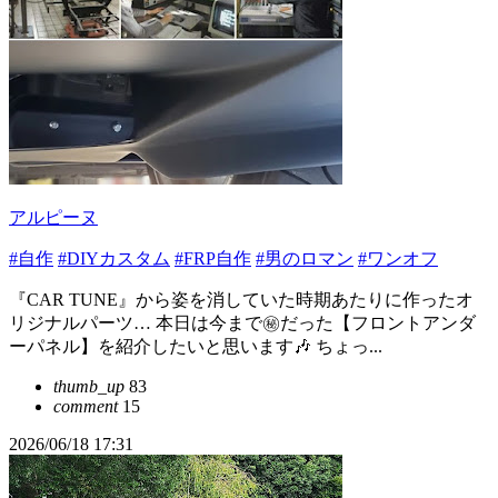
アルピーヌ
#自作
#DIYカスタム
#FRP自作
#男のロマン
#ワンオフ
『CAR TUNE』から姿を消していた時期あたりに作ったオ
リジナルパーツ… 本日は今まで㊙だった【フロントアンダ
ーパネル】を紹介したいと思います🎶 ちょっ...
thumb_up
83
comment
15
2026/06/18 17:31