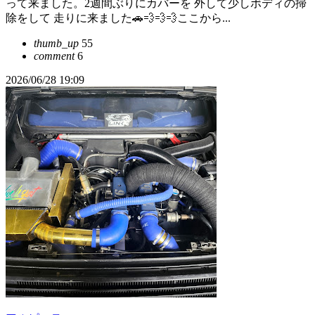
って来ました。2週間ぶりにカバーを 外して少しボディの掃
除をして 走りに来ました🚗💨💨💨ここから...
thumb_up
55
comment
6
2026/06/28 19:09