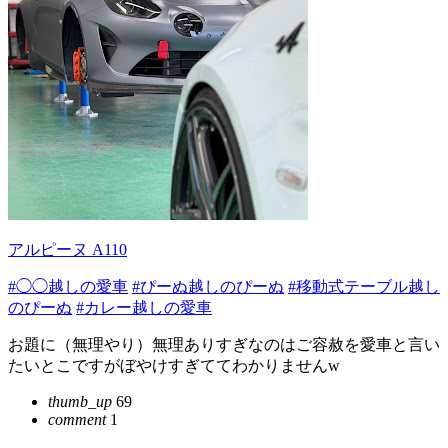
アルピーヌ A110
#◯◯越しの愛車
#ぴーぬ越しのぴーぬ
#移動式テーブル越し
のぴーぬ
#カレー越しの愛車
お題に（無理やり）無理ありすぎなのはご容赦を愛車と言い
たいとこですがぼやけすぎててわかりませんw
thumb_up
69
comment
1