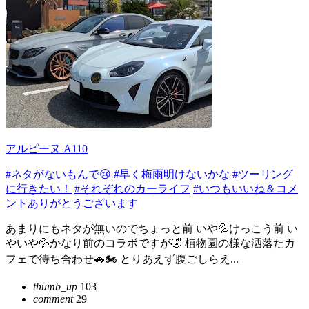
アルピーヌ A110
#ネタがないもんで😢
#早く梅雨明けないかな
#ツーリング
に行きたい！
#それぞれのカーライフ
#いつもいいね＆コメ
ントありがとうございます
あまりにもネタが無いのでちょっと前 いや💦けっこう前 い
やいや💦かなり前のコラボですが🤣 植物園の様な洒落たカ
フェで待ち合わせ🚗🏍️ とりあえず腹ごしらえ...
thumb_up
103
comment
29