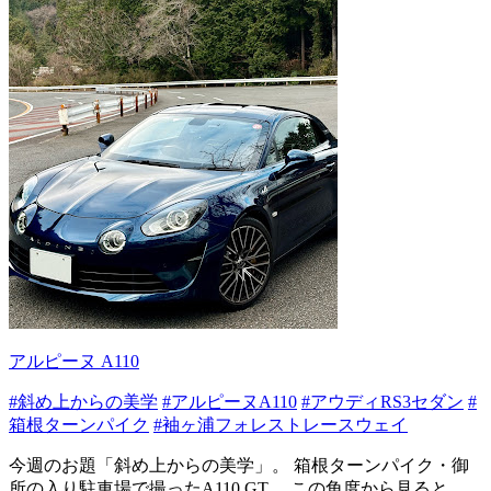
アルピーヌ A110
#斜め上からの美学
#アルピーヌA110
#アウディRS3セダン
#
箱根ターンパイク
#袖ヶ浦フォレストレースウェイ
今週のお題「斜め上からの美学」。 箱根ターンパイク・御
所の入り駐車場で撮ったA110 GT。 この角度から見ると、