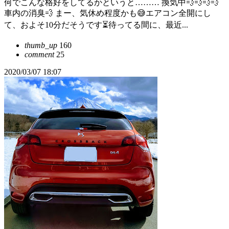
何でこんな格好をしてるかというと……… 換気中💨💨💨💨
車内の消臭💨 まー、気休め程度かも😅エアコン全開にし
て、およそ10分だそうです⏳️待ってる間に、最近...
thumb_up
160
comment
25
2020/03/07 18:07