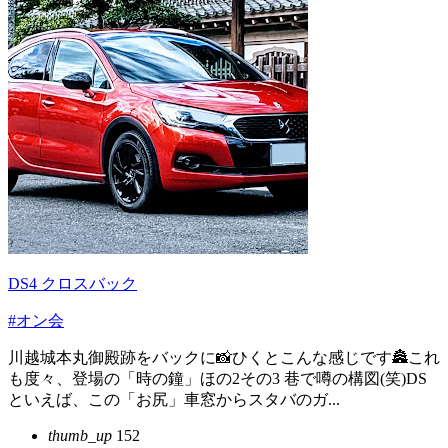
DS4 クロスバック
#オン会
川越城本丸御殿跡をバックに📸ひくとこんな感じです🏯これ
も度々、登場の「時の鐘」ほの2その3 巷で噂の構図(笑)DS
といえば、この「お尻」車窓からスタバのガ...
thumb_up
152