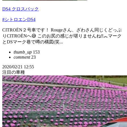
DS4 クロスバック
#シトロエンDS4
CITROËN２号車です！ Rougeさん、ざわさん同じくどっぷ
りCITROËNへ😅 このお尻の感じが堪りませんね‼️︽マーク
とDSマーク巷で噂の構図(笑...
thumb_up
153
comment
23
2020/02/21 12:55
注目の車種