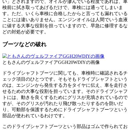
い」とされますので、オイルが滲んでいる程度であれば、車
検前に拭き取ってあげるだけで、車検には通ってしまいま
す。ただ、いくら車検に合格したからと言っても漏れている
ことには違いありません。エンジンオイルは人間でいう血液
に値する大事な役割を担っていますので、早急に修理するな
どの対処が必要です。
ブーツなどの破れ
ともさんのヴェルファイアGGH20WDIYの画像
ドライブシャフトブーツに関しても、車検時に確認されるチ
ェック項目のひとつです。そもそもドライブシャフトという
のは、エンジンから発生する力をタイヤに伝え、車を走行さ
せるための大事な役割を担っています。そのドライブシャフ
トには、動きを良くするためにグリスが充填されているので
すが、そのグリスが汚れたり飛び散ったりするのを防いだ
り、可動部を保護するためにドライブシャフトブーツという
部品が使われているわけです。
このドライブシャフトブーツという部品はゴムで作られてお