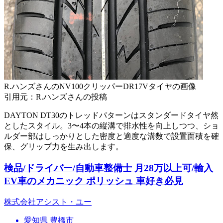
R.ハンズさんのNV100クリッパーDR17Vタイヤの画像
引用元：R.ハンズさんの投稿
DAYTON DT30のトレッドパターンはスタンダードタイヤ然
としたスタイル。3〜4本の縦溝で排水性を向上しつつ、ショ
ルダー部はしっかりとした密度と適度な溝数で設置面積を確
保、グリップ力を生み出します。
検品/ドライバー/自動車整備士 月28万以上可/輸入
EV車のメカニック ポリッシュ 車好き必見
株式会社アシスト・ユー
愛知県 豊橋市