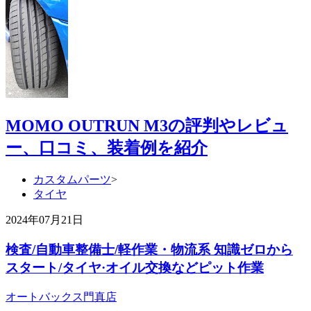
MOMO OUTRUN M3の評判やレビュ
ー、口コミ、装着例を紹介
カスタムパーツ
>
タイヤ
2024年07月21日
検査/自動車整備士/軽作業・物流系 知識ゼロから
スタート/タイヤ·オイル交換などピット作業
オートバックス門真店