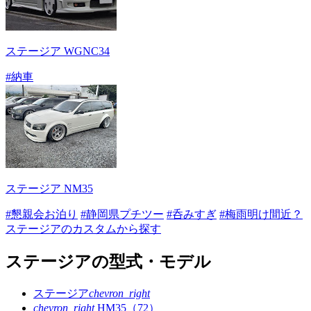
ステージア WGNC34
#納車
ステージア NM35
#懇親会お泊り
#静岡県プチツー
#呑みすぎ
#梅雨明け間近？
ステージアのカスタムから探す
ステージアの型式・モデル
ステージア
chevron_right
chevron_right
HM35（72）