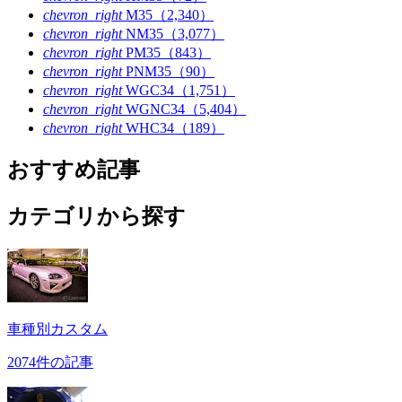
chevron_right
M35（2,340）
chevron_right
NM35（3,077）
chevron_right
PM35（843）
chevron_right
PNM35（90）
chevron_right
WGC34（1,751）
chevron_right
WGNC34（5,404）
chevron_right
WHC34（189）
おすすめ記事
カテゴリから探す
車種別カスタム
2074件の記事