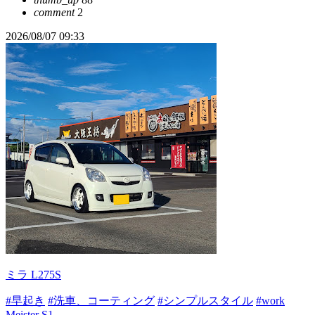
comment
2
2026/08/07 09:33
ミラ L275S
#早起き
#洗車、コーティング
#シンプルスタイル
#work
Meister S1