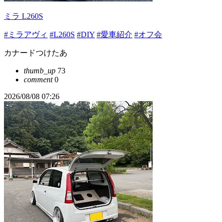
ミラ L260S
#ミラアヴィ
#L260S
#DIY
#愛車紹介
#オフ会
カナードつけたあ
thumb_up
73
comment
0
2026/08/08 07:26