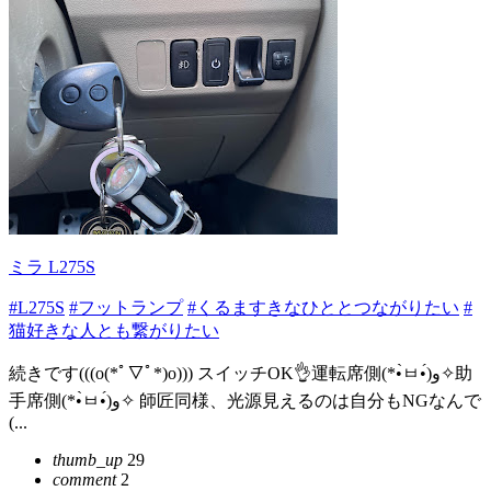
ミラ L275S
#L275S
#フットランプ
#くるますきなひととつながりたい
#
猫好きな人とも繋がりたい
続きです(((o(*ﾟ▽ﾟ*)o))) スイッチOK👌運転席側(*•̀ㅂ•́)و✧助
手席側(*•̀ㅂ•́)و✧ 師匠同様、光源見えるのは自分もNGなんで
(...
thumb_up
29
comment
2