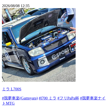
2026/08/08 12:35
ミラ L700S
#我夢車楽(Gamsyara)
#l700 ミラ
#フリPaPa杯
#我夢車楽ナイ
トMTG