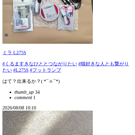
ミラ L275S
#くるますきなひととつながりたい
#猫好きな人とも繋がり
たい
#L275S
#フットランプ
はて？出来るか？( *¯ㅿ¯*)
thumb_up
34
comment
1
2026/08/08 10:10