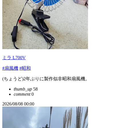
ミラ L700V
#扇風機
#昭和
(ちょうど)2年ぶりに製作似非昭和扇風機。
thumb_up
58
comment
0
2026/08/08 00:00