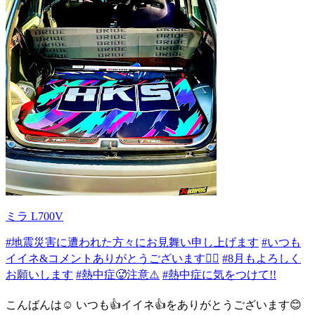
ミラ L700V
#地震災害に遭われた方々にお見舞い申し上げます
#いつも
イイネ&コメントありがとうございます🙇‍♂️
#8月もよろしく
お願いします
#熱中症🥵注意⚠️
#熱中症に気をつけて!!
こんばんは☺️ いつも👍イイネ👍をありがとうございます😊