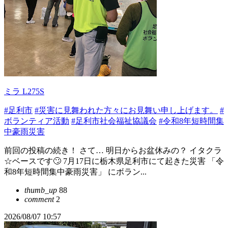
ミラ L275S
#足利市
#災害に見舞われた方々にお見舞い申し上げます。
#
ボランティア活動
#足利市社会福祉協議会
#令和8年短時間集
中豪雨災害
前回の投稿の続き！ さて… 明日からお盆休みの？ イタクラ
☆ベースです🙄 7月17日に栃木県足利市にて起きた災害 「令
和8年短時間集中豪雨災害」 にボラン...
thumb_up
88
comment
2
2026/08/07 10:57