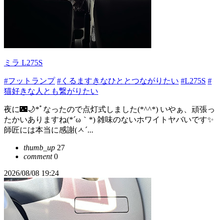
ミラ L275S
#フットランプ
#くるますきなひととつながりたい
#L275S
#
猫好きな人とも繋がりたい
夜に🌃🌙*ﾟなったので点灯式しました(*^^*) いやぁ、頑張っ
たかいありますね(*´ω｀*) 雑味のないホワイトヤバいです✨️
師匠には本当に感謝(ㅅ´...
thumb_up
27
comment
0
2026/08/08 19:24