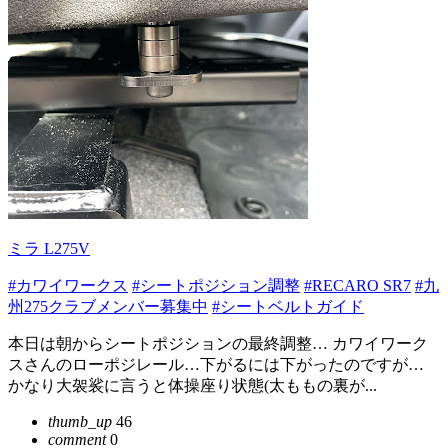
ミラ L275V
#カワイワークス
#シートポジション調整
#RECARO SR7
#九
州275クラブメンバー募集中
#シートベルトガイド
本日は朝からシートポジションの最終調整… カワイワーク
スさんのローポジレール…下がるには下がったのですが…
かなり大袈裟に言うと体操座り状態(太ももの裏が...
thumb_up
46
comment
0