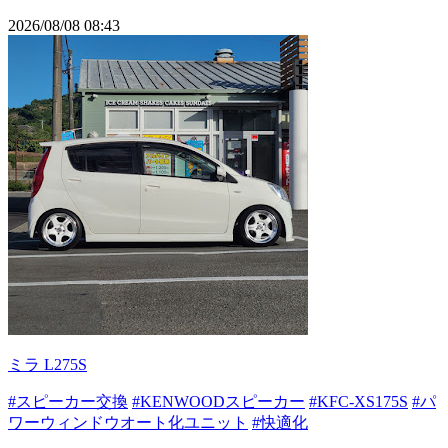
2026/08/08 08:43
ミラ L275S
#スピーカー交換
#KENWOODスピーカー
#KFC-XS175S
#パ
ワーウィンドウオート化ユニット
#快適化