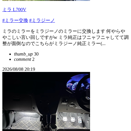
ミラ L700V
#ミラー交換
#ミラジーノ
ミラのミラーをミラジーノのミラーに交換します 何やらや
やこしい言い回しですがw ミラ純正はフニャフニャしてて調
整が面倒なのでこちらがミラジーノ純正ミラー(...
thumb_up
30
comment
2
2026/08/08 20:19