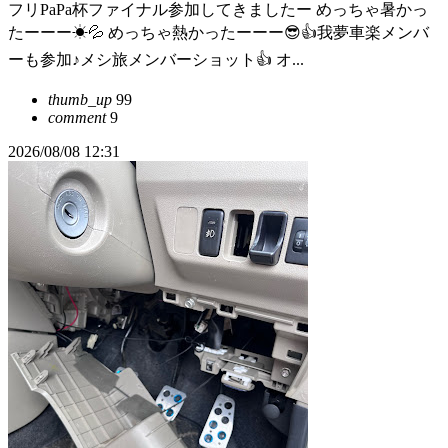
フリPaPa杯ファイナル参加してきましたー めっちゃ暑かっ
たーーー☀💦 めっちゃ熱かったーーー😎👍️我夢車楽メンバ
ーも参加♪メシ旅メンバーショット👍️ オ...
thumb_up
99
comment
9
2026/08/08 12:31