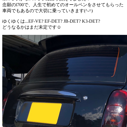
念願のl700で、人生で初めてのオールペンをさせてもらった
車両でもあるので大切に乗っていきます(^-^)
ゆくゆくは...EF-VE? EF-DET? JB-DET? K3-DET?
どうなるかはまだ未定です☺️