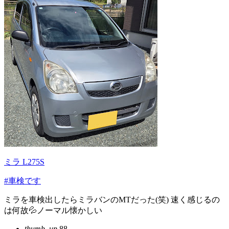
ミラ L275S
#車検です
ミラを車検出したらミラバンのMTだった(笑) 速く感じるの
は何故💦ノーマル懐かしい
thumb_up
88