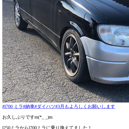
#l700 ミラ
#納車
#ダイハツ
#3月もよろしくお願いします
お久しぶりですm(*_ _)m
l250ミラからl700ミラに乗り換えてました！