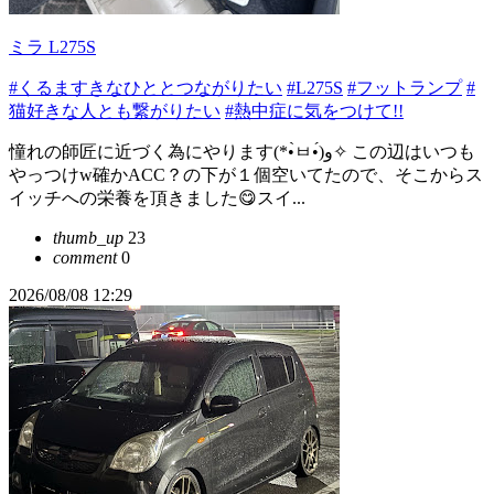
ミラ L275S
#くるますきなひととつながりたい
#L275S
#フットランプ
#
猫好きな人とも繋がりたい
#熱中症に気をつけて!!
憧れの師匠に近づく為にやります(*•̀ㅂ•́)و✧ この辺はいつも
やっつけw確かACC？の下が１個空いてたので、そこからス
イッチへの栄養を頂きました😋スイ...
thumb_up
23
comment
0
2026/08/08 12:29