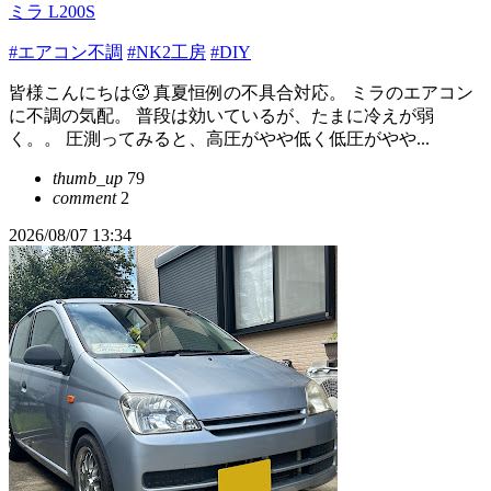
ミラ L200S
#エアコン不調
#NK2工房
#DIY
皆様こんにちは🥵 真夏恒例の不具合対応。 ミラのエアコン
に不調の気配。 普段は効いているが、たまに冷えが弱
く。。 圧測ってみると、高圧がやや低く低圧がやや...
thumb_up
79
comment
2
2026/08/07 13:34