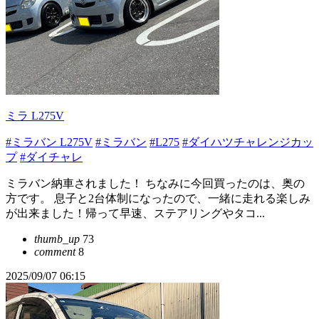
ミラ L275V
#ミラバン L275V
#ミラバン
#L275
#ダイハツチャレンジカッ
プ
#ダイチャレ
ミラバン納車されました！ ちなみに今回買ったのは、奥の
方です。 息子と2台体制になったので、一緒に走れる楽しみ
が出来ました！帰って早速、ステアリングやタコ...
thumb_up
73
comment
8
2025/09/07 06:15