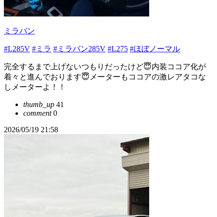
ミラバン
#L285V
#ミラ
#ミラバン285V
#L275
#ほぼノーマル
完全するまで上げないつもりだったけど😇内装ココア化が
着々と進んでおります😇メーターもココアの激レアタコな
しメーターよ！！
thumb_up
41
comment
0
2026/05/19 21:58