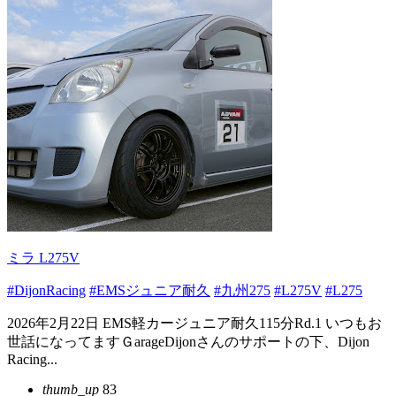
ミラ L275V
#DijonRacing
#EMSジュニア耐久
#九州275
#L275V
#L275
2026年2月22日 EMS軽カージュニア耐久115分Rd.1 いつもお
世話になってますＧarageDijonさんのサポートの下、Dijon
Racing...
thumb_up
83