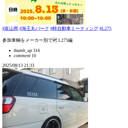
#富山県
#海王丸パーク
#軽自動車ミーティング
#L275
参加車輌をメーカー別で🆙 L275編
thumb_up
316
comment
10
2025/08/13 21:33