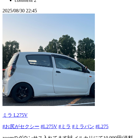
comment
2
2025/08/30 22:45
ミラ L275V
#お尻がセクシー
#L275V
#ミラ
#ミラバン
#L275
zoomのダウンサス入れてます🙌 メルカリにて10,900円(送料