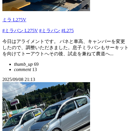
ミラ L275V
#ミラバン L275V
#ミラバン
#L275
今日はアライメントです。 バネと車高、キャンバーを変更
したので、調整いただきました。息子ミラバンもサーキット
を向けてトーアウトへその後、試走を兼ねて農道へ...
thumb_up
69
comment
13
2025/09/08 21:13