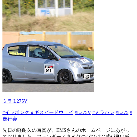
ミラ L275V
#イッポンクヌギスピードウェイ
#L275V
#ミラバン
#L275
#
走行会
先日の軽耐久の写真が、EMSさんのホームページにあがっ
ておりました。フェンダーとタイヤのパツパツ感が良い感