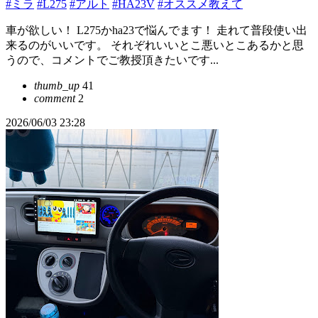
#ミラ
#L275
#アルト
#HA23V
#オススメ教えて
車が欲しい！ L275かha23で悩んでます！ 走れて普段使い出
来るのがいいです。 それぞれいいとこ悪いとこあるかと思
うので、コメントでご教授頂きたいです...
thumb_up
41
comment
2
2026/06/03 23:28