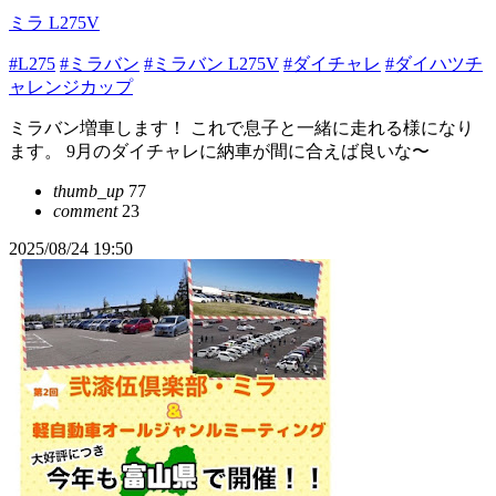
ミラ L275V
#L275
#ミラバン
#ミラバン L275V
#ダイチャレ
#ダイハツチ
ャレンジカップ
ミラバン増車します！ これで息子と一緒に走れる様になり
ます。 9月のダイチャレに納車が間に合えば良いな〜
thumb_up
77
comment
23
2025/08/24 19:50