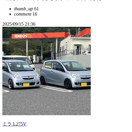
thumb_up
61
comment
16
2025/09/15 21:36
ミラ L275V