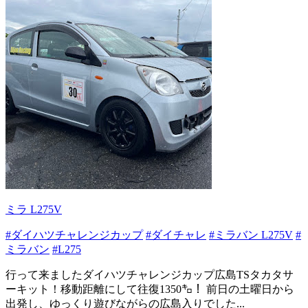
ミラ L275V
#ダイハツチャレンジカップ
#ダイチャレ
#ミラバン L275V
#
ミラバン
#L275
行って来ましたダイハツチャレンジカップ広島TSタカタサ
ーキット！移動距離にして往復1350㌔！ 前日の土曜日から
出発し、ゆっくり遊びながらの広島入りでした...