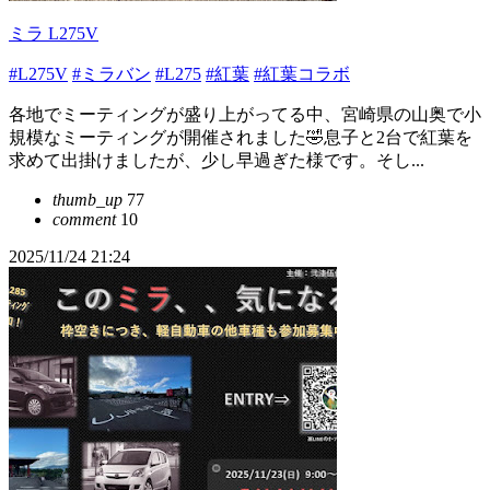
ミラ L275V
#L275V
#ミラバン
#L275
#紅葉
#紅葉コラボ
各地でミーティングが盛り上がってる中、宮崎県の山奥で小
規模なミーティングが開催されました🤣息子と2台で紅葉を
求めて出掛けましたが、少し早過ぎた様です。そし...
thumb_up
77
comment
10
2025/11/24 21:24