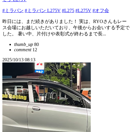
#ミラバン
#ミラバン L275V
#L275
#L275V
#オフ会
昨日には、まだ続きがありました！ 実は、RYOさんもレー
ス会場にお越しいただいており、午後からお会いする予定で
した。 暑い中、片付けや表彰式が終わるまで長...
thumb_up
80
comment
12
2025/10/13 08:13