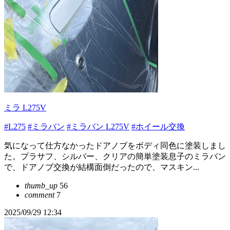
ミラ L275V
#L275
#ミラバン
#ミラバン L275V
#ホイール交換
気になって仕方なかったドアノブをボディ同色に塗装しまし
た。プラサフ、シルバー、クリアの簡単塗装息子のミラバン
で、ドアノブ交換が結構面倒だったので、マスキン...
thumb_up
56
comment
7
2025/09/29 12:34