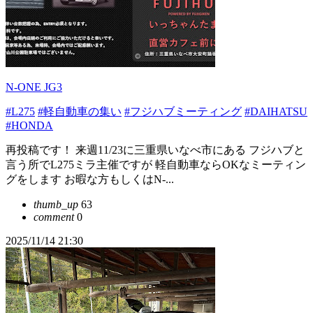
N-ONE JG3
#L275
#軽自動車の集い
#フジハブミーティング
#DAIHATSU
#HONDA
再投稿です！ 来週11/23に三重県いなべ市にある フジハブと
言う所でL275ミラ主催ですが 軽自動車ならOKなミーティン
グをします お暇な方もしくはN-...
thumb_up
63
comment
0
2025/11/14 21:30