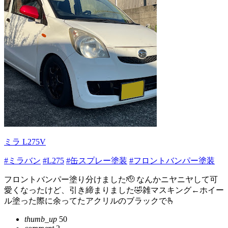
ミラ L275V
#ミラバン
#L275
#缶スプレー塗装
#フロントバンパー塗装
フロントバンパー塗り分けました🫡 なんかニヤニヤして可
愛くなったけど、引き締まりました🤣雑マスキング←ホイー
ル塗った際に余ってたアクリルのブラックで🫰
thumb_up
50