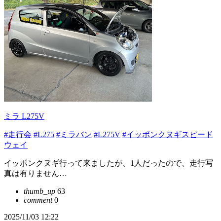
ミラ L275V
#走行会
#L275
#ミラバン
#L275V
#イッポンクヌギスピード
ウェイ
イッポンクヌギ行って来ましたが、1人だったので、走行写
真は有りません…
thumb_up
63
comment
0
2025/11/03 12:22