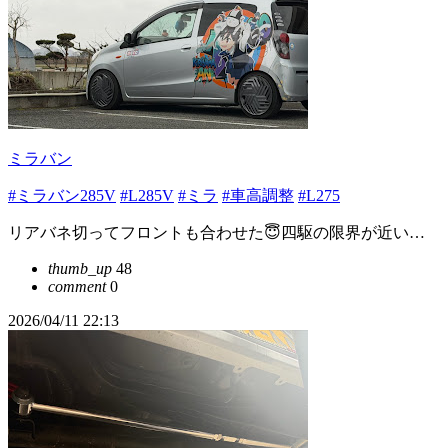
ミラバン
#ミラバン285V
#L285V
#ミラ
#車高調整
#L275
リアバネ切ってフロントも合わせた😇四駆の限界が近い…
thumb_up
48
comment
0
2026/04/11 22:13