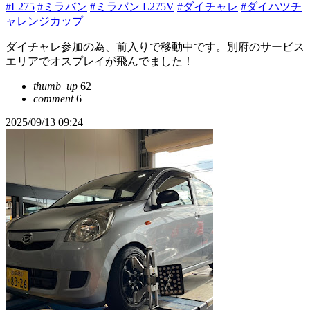
#L275
#ミラバン
#ミラバン L275V
#ダイチャレ
#ダイハツチ
ャレンジカップ
ダイチャレ参加の為、前入りで移動中です。別府のサービス
エリアでオスプレイが飛んでました！
thumb_up
62
comment
6
2025/09/13 09:24