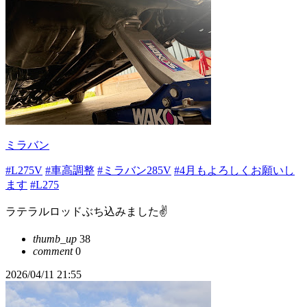
ミラバン
#L275V
#車高調整
#ミラバン285V
#4月もよろしくお願いし
ます
#L275
ラテラルロッドぶち込みました✌️
thumb_up
38
comment
0
2026/04/11 21:55