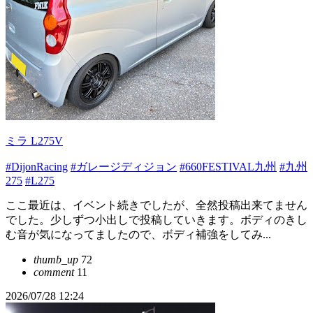
ミラ L275V
#DijonRacing
#ガレージディジョン
#660FESTIVAL九州
#九州
275
#L275
ここ最近は、イベント続きでしたが、全然投稿出来てません
でした。少しずつ小出しで投稿していきます。ボディのきし
む音が気になってましたので、ボディ補強をしてみ...
thumb_up
72
comment
11
2026/07/28 12:24