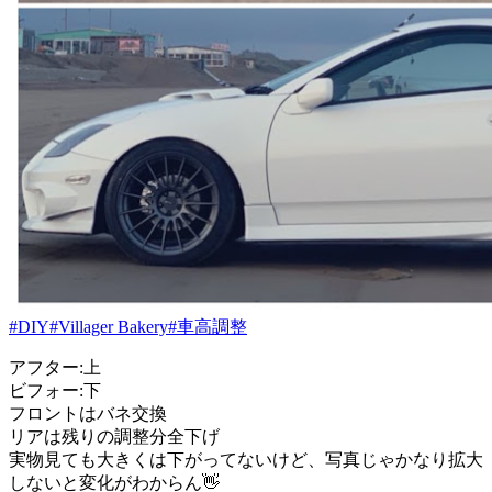
#DIY
#Villager Bakery
#車高調整
アフター:上
ビフォー:下
フロントはバネ交換
リアは残りの調整分全下げ
実物見ても大きくは下がってないけど、写真じゃかなり拡大
しないと変化がわからん👋