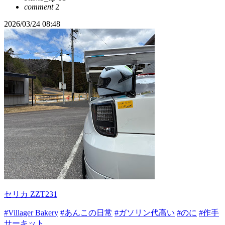
comment
2
2026/03/24 08:48
セリカ ZZT231
#Villager Bakery
#あんこの日常
#ガソリン代高い
#のに
#作手
サーキット