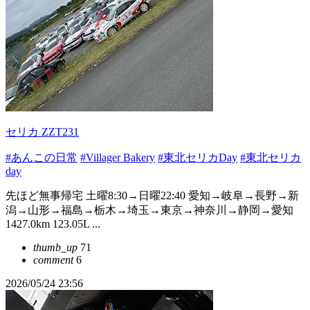
セリカ ZZT231
#あんこの日常
#Villager Bakery
#東北セリカDay
#東北セリカ
day
先ほど無事帰宅 土曜8:30→日曜22:40 愛知→岐阜→長野→新
潟→山形→福島→栃木→埼玉→東京→神奈川→静岡→愛知
1427.0km 123.05L ...
thumb_up
71
comment
6
2026/05/24 23:56