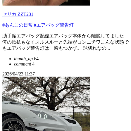
セリカ ZZT231
#あんこの日常
#エアバッグ警告灯
助手席エアバッグ配線エアバッグ本体から離脱してました
何の抵抗もなくスルスルーと先端がコンニチワこんな状態で
もエアバッグ警告灯は一瞬もつかず。 球切れなの...
thumb_up
64
comment
4
2026/04/23 11:37