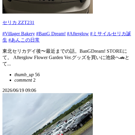
セリカ ZZT231
#Villager Bakery
#BanG Dream!
#Afterglow
#ミサイルセリカ誕
生
#あんこの日常
東北セリカデイ後〜最近までの話。BanGDream! STOREに
て。 Afterglow Flower Garden Ver.グッズを買いに池袋へ🚗と
て...
thumb_up
56
comment
2
2026/06/19 09:06