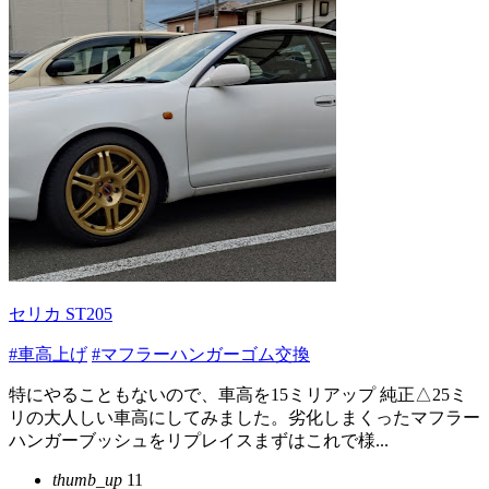
セリカ ST205
#車高上げ
#マフラーハンガーゴム交換
特にやることもないので、車高を15ミリアップ 純正△25ミ
リの大人しい車高にしてみました。劣化しまくったマフラー
ハンガーブッシュをリプレイスまずはこれで様...
thumb_up
11