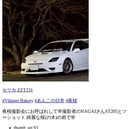
セリカ ZZT231
#Villager Bakery
#あんこの日常
#夜桜
夜桜撮影会にお呼ばれして🌸撮影者のNAGAIさんST205とツ
ーショット 綺麗な桜(の木)の前で🌸
thumb_up
93