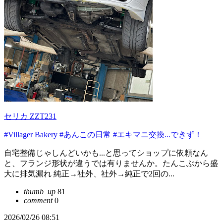
セリカ ZZT231
#Villager Bakery
#あんこの日常
#エキマニ交換...できず！
自宅整備じゃしんどいかも...と思ってショップに依頼なん
と、フランジ形状が違うでは有りませんか。たんこぶから盛
大に排気漏れ 純正→社外、社外→純正で2回の...
thumb_up
81
comment
0
2026/02/26 08:51