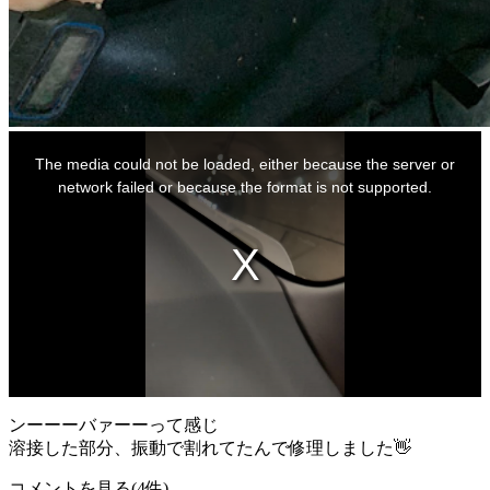
This
is
The media could not be loaded, either because the server or
a
modal
network failed or because the format is not supported.
window.
ンーーーバァーーって感じ
溶接した部分、振動で割れてたんで修理しました👋
コメントを見る(4件)