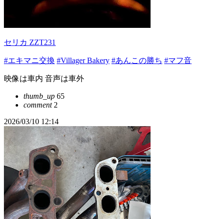
セリカ ZZT231
#エキマニ交換
#Villager Bakery
#あんこの勝ち
#マフ音
映像は車内 音声は車外
thumb_up
65
comment
2
2026/03/10 12:14