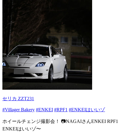
セリカ ZZT231
#Villager Bakery
#ENKEI
#RPF1
#ENKEIはいいゾ
ホイールチェンジ撮影会！ 📷NAGAIさんENKEI RPF1
ENKEIはいいゾ〜