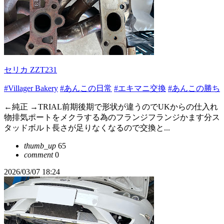
セリカ ZZT231
#Villager Bakery
#あんこの日常
#エキマニ交換
#あんこの勝ち
←純正 →TRIAL前期後期で形状が違うのでUKからの仕入れ
物排気ポートをメクラする為のフランジフランジかます分ス
タッドボルト長さが足りなくなるので交換と...
thumb_up
65
comment
0
2026/03/07 18:24