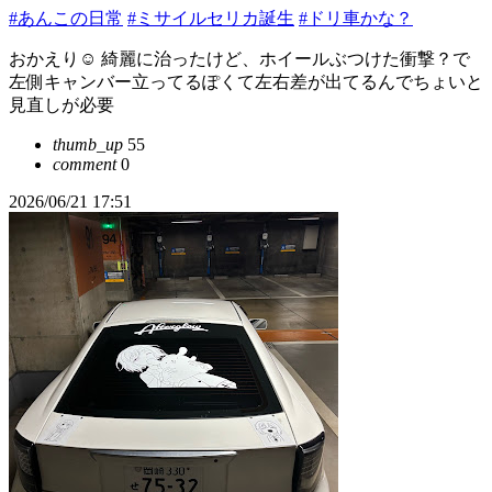
#あんこの日常
#ミサイルセリカ誕生
#ドリ車かな？
おかえり☺️ 綺麗に治ったけど、ホイールぶつけた衝撃？で
左側キャンバー立ってるぽくて左右差が出てるんでちょいと
見直しが必要
thumb_up
55
comment
0
2026/06/21 17:51