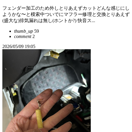
フェンダー加工のため外しとりあえずカットどんな感じにし
ようかな〜と模索中ついでにマフラー修理と交換とりあえず
(盛大な)排気漏れは無し(ホントか?) 快音ス...
thumb_up
59
comment
2
2026/05/09 19:05