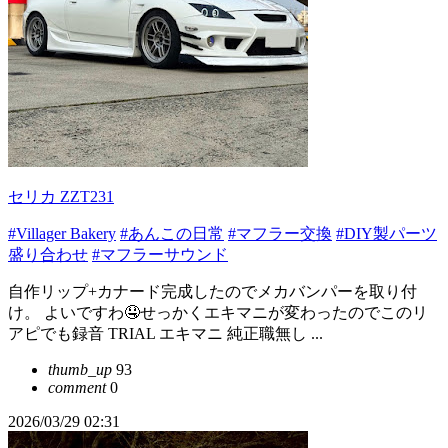
セリカ ZZT231
#Villager Bakery
#あんこの日常
#マフラー交換
#DIY製パーツ
盛り合わせ
#マフラーサウンド
自作リップ+カナード完成したのでメカバンパーを取り付
け。 よいですわ🤤せっかくエキマニが変わったのでこのリ
アピでも録音 TRIAL エキマニ 純正職無し ...
thumb_up
93
comment
0
2026/03/29 02:31