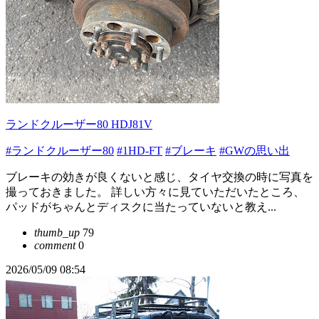
ランドクルーザー80 HDJ81V
#ランドクルーザー80
#1HD-FT
#ブレーキ
#GWの思い出
ブレーキの効きが良くないと感じ、タイヤ交換の時に写真を
撮っておきました。 詳しい方々に見ていただいたところ、
パッドがちゃんとディスクに当たっていないと教え...
thumb_up
79
comment
0
2026/05/09 08:54