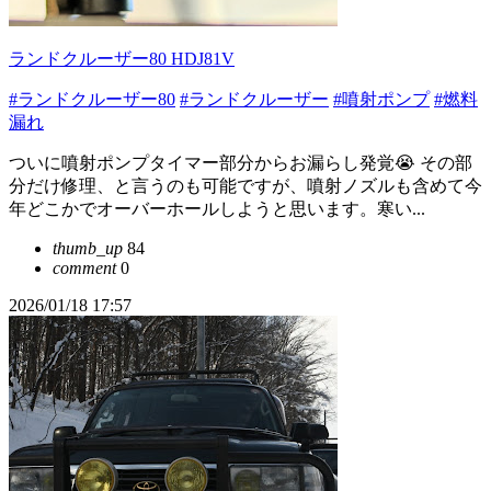
ランドクルーザー80 HDJ81V
#ランドクルーザー80
#ランドクルーザー
#噴射ポンプ
#燃料
漏れ
ついに噴射ポンプタイマー部分からお漏らし発覚😭 その部
分だけ修理、と言うのも可能ですが、噴射ノズルも含めて今
年どこかでオーバーホールしようと思います。寒い...
thumb_up
84
comment
0
2026/01/18 17:57