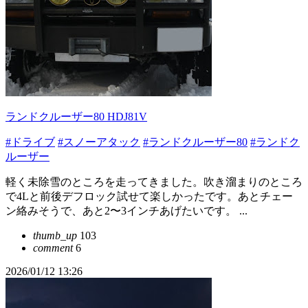
ランドクルーザー80 HDJ81V
#ドライブ
#スノーアタック
#ランドクルーザー80
#ランドク
ルーザー
軽く未除雪のところを走ってきました。吹き溜まりのところ
で4Lと前後デフロック試せて楽しかったです。あとチェー
ン絡みそうで、あと2〜3インチあげたいです。 ...
thumb_up
103
comment
6
2026/01/12 13:26