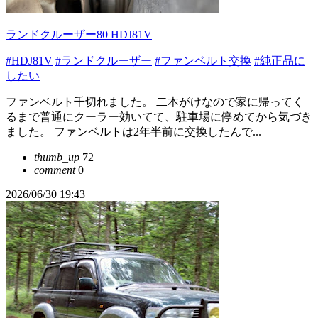
ランドクルーザー80 HDJ81V
#HDJ81V
#ランドクルーザー
#ファンベルト交換
#純正品に
したい
ファンベルト千切れました。 二本がけなので家に帰ってく
るまで普通にクーラー効いてて、駐車場に停めてから気づき
ました。 ファンベルトは2年半前に交換したんで...
thumb_up
72
comment
0
2026/06/30 19:43