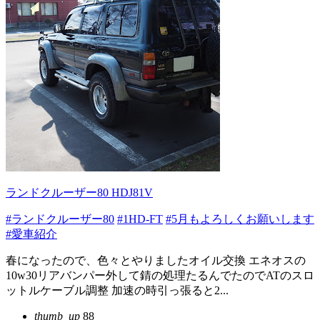
ランドクルーザー80 HDJ81V
#ランドクルーザー80
#1HD-FT
#5月もよろしくお願いします
#愛車紹介
春になったので、色々とやりましたオイル交換 エネオスの
10w30リアバンパー外して錆の処理たるんでたのでATのスロ
ットルケーブル調整 加速の時引っ張ると2...
thumb_up
88