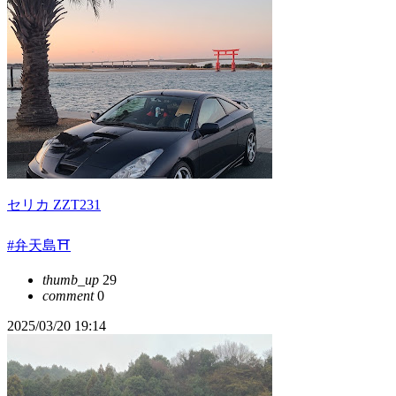
セリカ ZZT231
#弁天島⛩️
thumb_up
29
comment
0
2025/03/20 19:14