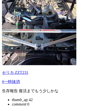
セリカ ZZT231
#一時抹消
生存報告 復活までもう少しかな
thumb_up
42
comment
0