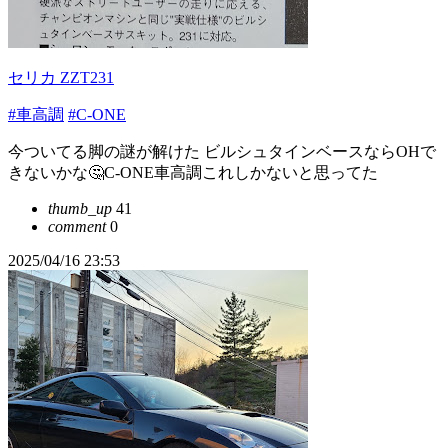
セリカ ZZT231
#車高調
#C-ONE
今ついてる脚の謎が解けた ビルシュタインベースならOHで
きないかな🤔C-ONE車高調これしかないと思ってた
thumb_up
41
comment
0
2025/04/16 23:53