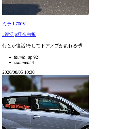
ミラ L700V
#復活
#紆余曲折
何とか復活❗そしてドアノブが割れる🤣
thumb_up
92
comment
4
2026/08/05 10:30