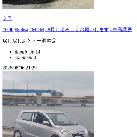
ミラ
#l700
#kelisa
#MDM
#8月もよろしくお願いします
#車高調整
戻し戻しあとトー調整🥶
thumb_up
14
comment
0
2026/08/06 21:29