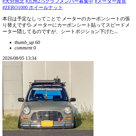
#大分県北
#九州275クラブメンバー募集中
#メーター改良
#ZERO1000 ホイールナット
本日は予定なしってことで メーターのカーボンシートの張
り替えです💦 メーターにカーボンシート貼ってスピードメ
ーター隠してるのですが、シートポジション下げた...
thumb_up
60
comment
0
2026/08/05 13:34