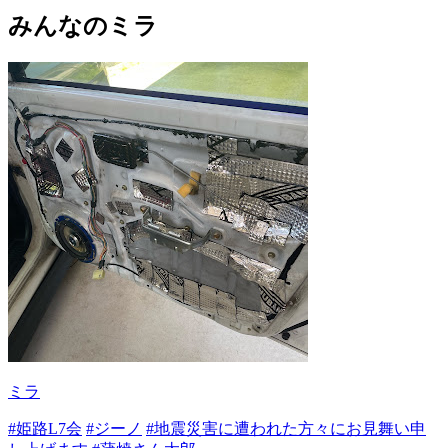
みんなのミラ
ミラ
#姫路L7会
#ジーノ
#地震災害に遭われた方々にお見舞い申