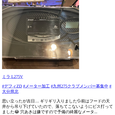
ミラ L275V
#デフィZD
#メーター加工
#九州275クラブメンバー募集中
#
大分県北
思い立ったが吉日… ギリギリ入りました💦前はフードの天
井から吊り下げていたので、落ちてこないようにビス打って
ました😂 穴あきは嫌ですので予備の綺麗なメータ...