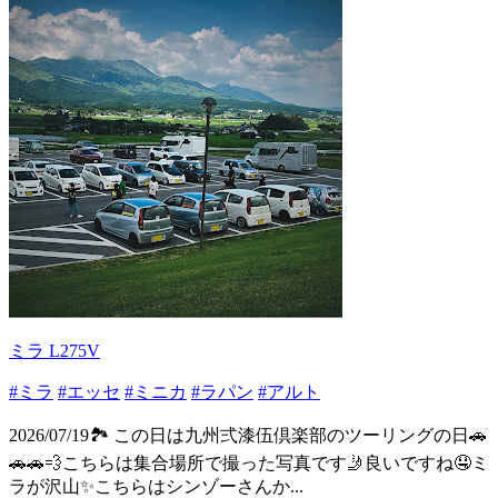
ミラ L275V
#ミラ
#エッセ
#ミニカ
#ラパン
#アルト
2026/07/19🏞️ この日は九州弍漆伍倶楽部のツーリングの日🚗
🚗🚗💨こちらは集合場所で撮った写真です🤳良いですね🤤ミ
ラが沢山✨こちらはシンゾーさんか...