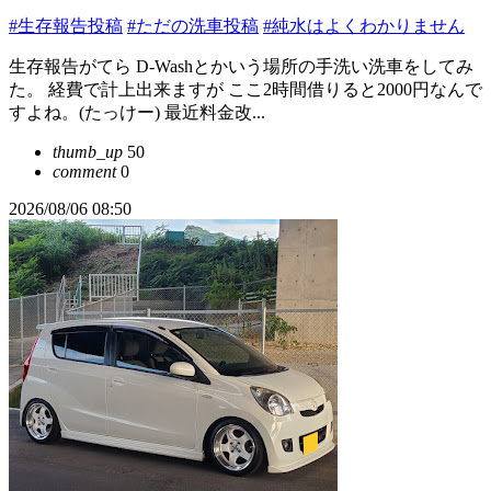
#生存報告投稿
#ただの洗車投稿
#純水はよくわかりません
生存報告がてら D-Washとかいう場所の手洗い洗車をしてみ
た。 経費で計上出来ますが ここ2時間借りると2000円なんで
すよね。(たっけー) 最近料金改...
thumb_up
50
comment
0
2026/08/06 08:50