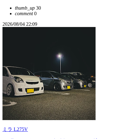
thumb_up
30
comment
0
2026/08/04 22:09
ミラ L275V