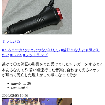
ミラ L275S
#くるますきなひととつながりたい
#猫好きな人とも繋がり
たい
#L275S
#フットランプ
某ゆで〇ま師匠の影響をまた受けました✨️ シガー✂️すると2
本あるなんて💦 若い頃流行った音楽に合わせて光るネオン
が煙出て死亡した理由がこの歳になって分か...
thumb_up
36
comment
4
2026/08/05 19:56