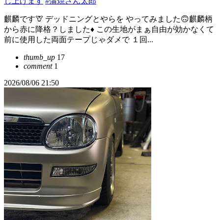
し上げます
#蒲焼さん太郎
麒麟です🦒 デッドニングとやらを やってみました🙃麒麟柄
から赤に降格？しました♦️ この生地がまぁ自由が効かなくて
前に使用した両面テープじゃダメで １回...
thumb_up
17
comment
1
2026/08/06 21:50