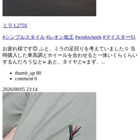
ミラ L275S
#シンプルスタイル
#レオン低王
#workwheels
#マイスターS1
お疲れ様です😊 ふと、ミラの足回りを考えていました☺️ 当
時購入した車高調とホイールを合わせると一体いくらくらい
するんだろうなとw あと、タイヤとwまず、...
thumb_up
80
comment
0
2026/08/05 23:14