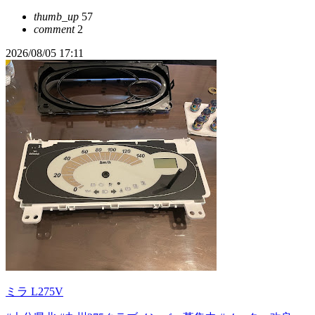
thumb_up
57
comment
2
2026/08/05 17:11
ミラ L275V