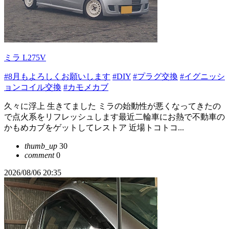
ミラ L275V
#8月もよろしくお願いします
#DIY
#プラグ交換
#イグニッシ
ョンコイル交換
#カモメカブ
久々に浮上 生きてました ミラの始動性が悪くなってきたの
で点火系をリフレッシュします最近二輪車にお熱で不動車の
かもめカブをゲットしてレストア 近場トコトコ...
thumb_up
30
comment
0
2026/08/06 20:35