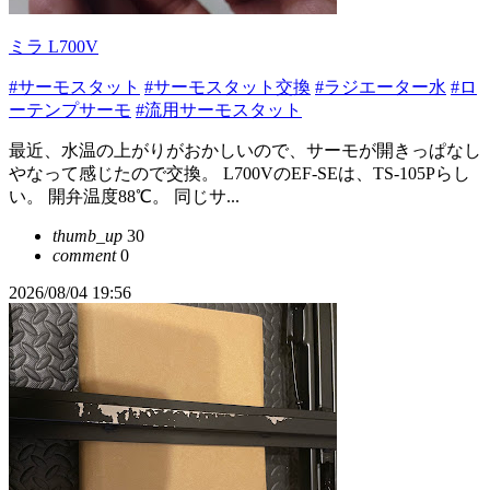
ミラ L700V
#サーモスタット
#サーモスタット交換
#ラジエーター水
#ロ
ーテンプサーモ
#流用サーモスタット
最近、水温の上がりがおかしいので、サーモが開きっぱなし
やなって感じたので交換。 L700VのEF-SEは、TS-105Pらし
い。 開弁温度88℃。 同じサ...
thumb_up
30
comment
0
2026/08/04 19:56