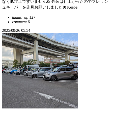
なく低浮上ですいません🙇 外装は仕上がったのでフレッシ
ュキーパーを先月お願いしました🚘️ Keepe...
thumb_up
127
comment
6
2025/09/26 05:54