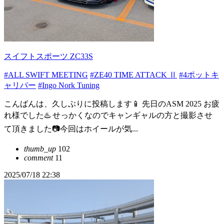
スイフトスポーツ ZC33S
#ALL SWIFT MEETING
#ZE40 TIME ATTACK Ⅱ
#4ポットキ
ャリパー
#Ingo Nork Tuning
こんばんは、久しぶりに投稿します📱 先日のASM 2025 お疲
れ様でした♨️ せっかくなのでキャンギャルの方と撮影させ
て頂きました📷️今回はホイールが気...
thumb_up
102
comment
11
2025/07/18 22:38