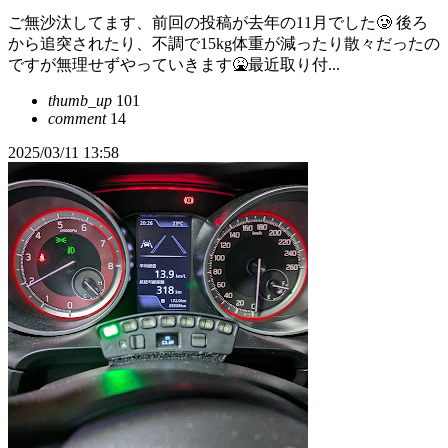
ご無沙汰してます、前回の投稿が去年の11月でした🥲 後ろ
から追突されたり、不調で15kg体重が減ったり散々だったの
ですが無理せずやっていきます🤮最近取り付...
thumb_up
101
comment
14
2025/03/11 13:58