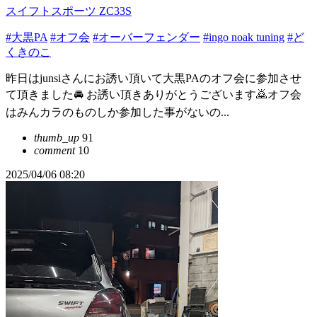
スイフトスポーツ ZC33S
#大黒PA
#オフ会
#オーバーフェンダー
#ingo noak tuning
#ど
くきのこ
昨日はjunsiさんにお誘い頂いて大黒PAのオフ会に参加させ
て頂きました🚘️ お誘い頂きありがとうございます🙇オフ会
はみんカラのものしか参加した事がないの...
thumb_up
91
comment
10
2025/04/06 08:20