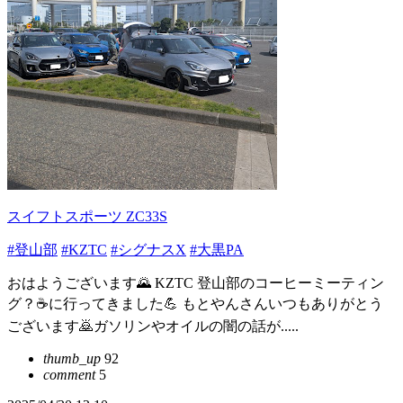
スイフトスポーツ ZC33S
#登山部
#KZTC
#シグナスX
#大黒PA
おはようございます🌄 KZTC 登山部のコーヒーミーティン
グ？☕に行ってきました💪 もとやんさんいつもありがとう
ございます🙇ガソリンやオイルの闇の話が.....
thumb_up
92
comment
5