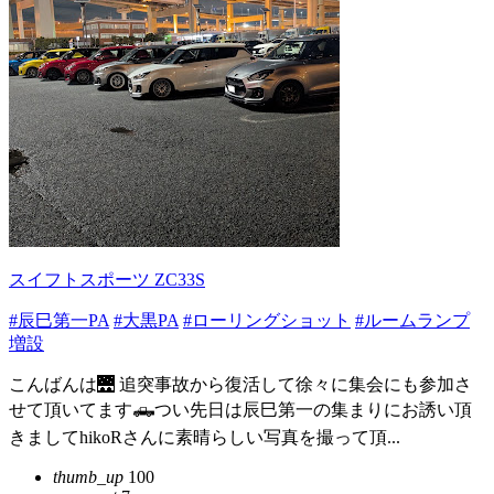
スイフトスポーツ ZC33S
#辰巳第一PA
#大黒PA
#ローリングショット
#ルームランプ
増設
こんばんは🌉 追突事故から復活して徐々に集会にも参加さ
せて頂いてます🛻つい先日は辰巳第一の集まりにお誘い頂
きましてhikoRさんに素晴らしい写真を撮って頂...
thumb_up
100