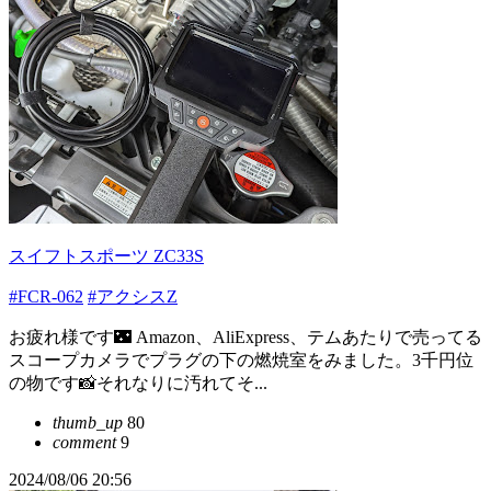
スイフトスポーツ ZC33S
#FCR-062
#アクシスZ
お疲れ様です🌃 Amazon、AliExpress、テムあたりで売ってる
スコープカメラでプラグの下の燃焼室をみました。3千円位
の物です📸それなりに汚れてそ...
thumb_up
80
comment
9
2024/08/06 20:56