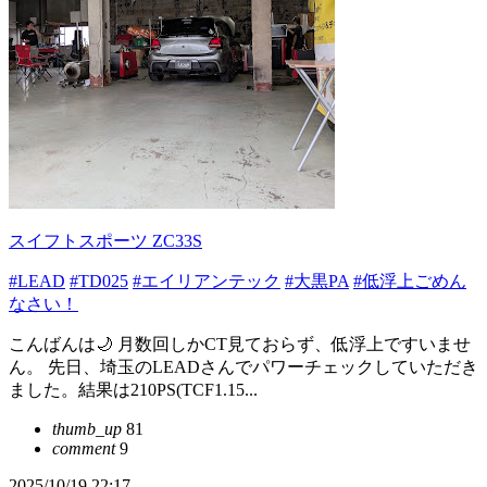
スイフトスポーツ ZC33S
#LEAD
#TD025
#エイリアンテック
#大黒PA
#低浮上ごめん
なさい！
こんばんは🌙 月数回しかCT見ておらず、低浮上ですいませ
ん。 先日、埼玉のLEADさんでパワーチェックしていただき
ました。結果は210PS(TCF1.15...
thumb_up
81
comment
9
2025/10/19 22:17