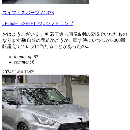
スイフトスポーツ ZC33S
#Ecliptech SHIFT-P2
#シフトランプ
おはようございます☀ 若干過去画像&別のSNSでいれたもの
なります🎦 自分の問題かどうか、回す時にいつしか6.000回
転超えててレブに当たることがあったの...
thumb_up
82
comment
6
2024/11/04 13:09