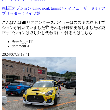
#純正オプション
#ingo noak tuning
#ディフューザー
#リアス
プリッター
#ドイツ製
こんばんは🌃 リアアンダースポイラーはスズキの純正オプ
ションが付いていました🤭 それを仕様変更致しました🌿純
正オプションは取り外し代わりにつけるのはこちら...
thumb_up
111
comment
4
2024/07/23 18:41