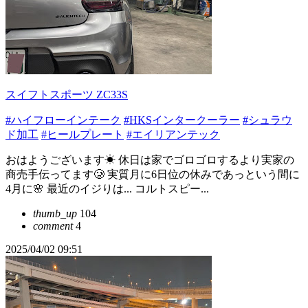
スイフトスポーツ ZC33S
#ハイフローインテーク
#HKSインタークーラー
#シュラウ
ド加工
#ヒールプレート
#エイリアンテック
おはようございます☀ 休日は家でゴロゴロするより実家の
商売手伝ってます🥲 実質月に6日位の休みであっという間に
4月に🌸 最近のイジりは... コルトスピー...
thumb_up
104
comment
4
2025/04/02 09:51