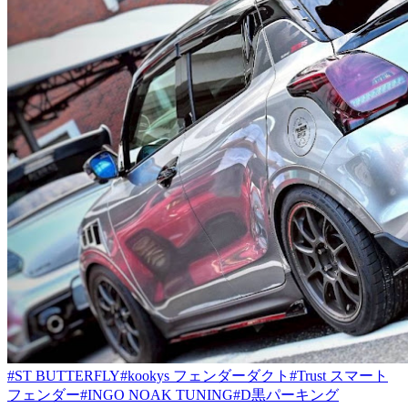
#ST BUTTERFLY
#kookys フェンダーダクト
#Trust スマート
フェンダー
#INGO NOAK TUNING
#D黒パーキング