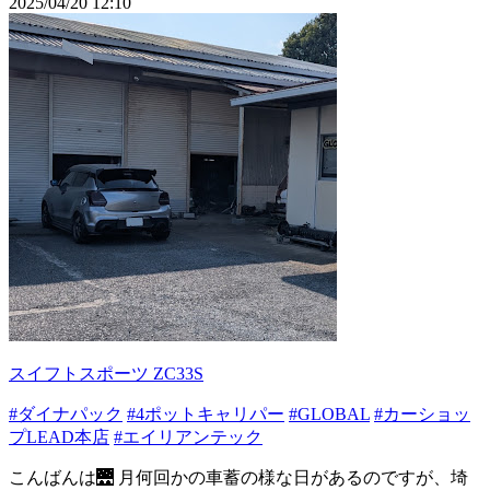
2025/04/20 12:10
スイフトスポーツ ZC33S
#ダイナパック
#4ポットキャリパー
#GLOBAL
#カーショッ
プLEAD本店
#エイリアンテック
こんばんは🌉 月何回かの車蓄の様な日があるのですが、埼