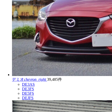
デミオ
chevron_right
39,485件
DE3AS
DE3FS
DE5FS
DEJFS