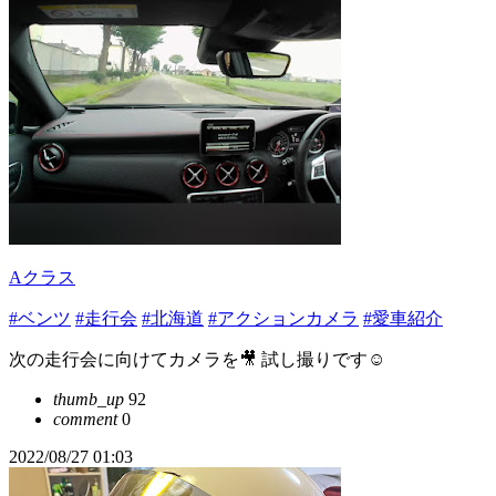
Aクラス
#ベンツ
#走行会
#北海道
#アクションカメラ
#愛車紹介
次の走行会に向けてカメラを🎥 試し撮りです☺️
thumb_up
92
comment
0
2022/08/27 01:03