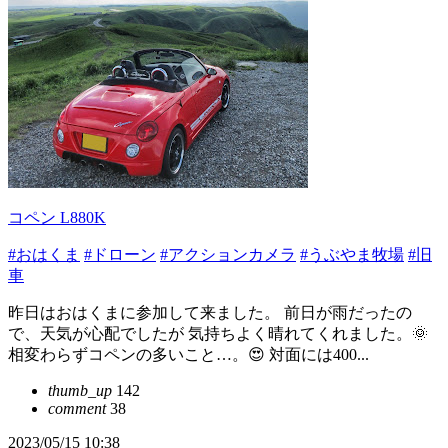
コペン L880K
#おはくま
#ドローン
#アクションカメラ
#うぶやま牧場
#旧
車
昨日はおはくまに参加して来ました。 前日が雨だったの
で、天気が心配でしたが 気持ちよく晴れてくれました。🌞
相変わらずコペンの多いこと…。😍 対面には400...
thumb_up
142
comment
38
2023/05/15 10:38