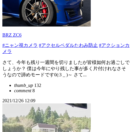
BRZ ZC6
#ニャン視カメラ
#アクセルペダルたわみ防止
#アクションカ
メラ
さて、今年も残り一週間を切りましたが皆様如何お過ごしで
しょうか？ 僕は今年にやり残した事が多く片付けれなさそ
うなので諦めモードです0(:3 _ )～ さて...
thumb_up
132
comment
8
2021/12/26 12:09