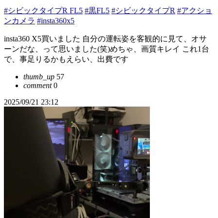
#シビックタイプR FL5
#黒FL5
#シビックタイプR
#アクショ
ンカメラ
#insta360x5
insta360 X5買いました 自分の運転姿を客観的に見て、オサ
ーンだな、って思いました(笑)めちゃ、画質キレイ これ1台
で、事足りるかもえらい、出費です
thumb_up
57
comment
0
2025/09/21 23:12