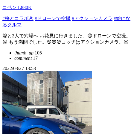
コペン L880K
#桜とコラボ🌸
#ドローンで空撮
#アクションカメラ
#絵にな
るクルマ
嫁と2人で穴場へ お花見に行きました。😄ドローンで空撮。
😁 もう満開でした。🌸🌸🌸コッチはアクションカメラ。😆
thumb_up
105
comment
17
2022/03/27 13:53