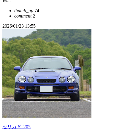
thumb_up
74
comment
2
2026/01/23 13:55
セリカ ST205