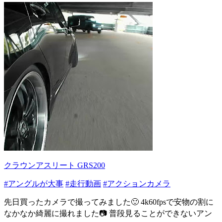
クラウンアスリート GRS200
#アングルが大事
#走行動画
#アクションカメラ
先日買ったカメラで撮ってみました🙂 4k60fpsで安物の割に
なかなか綺麗に撮れました📷 普段見ることができないアン