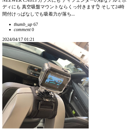
NEEWER CA013 ガラスにも ディフェンダーの様なアルミボ
ディにも 真空吸盤マウントならくっ付きます👌 そして24時
間付けっぱなしでも吸着力が落ち...
thumb_up
67
comment
0
2024/04/17 01:21