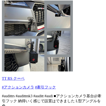
TT RS クーペ
#アクションカメラ
#牽引フック
#audittrs #audittmk3 #auditt #audi ■アクションカメラ基台@牽
引フック 納得いく感じで設置はできました L型アングルを
色...