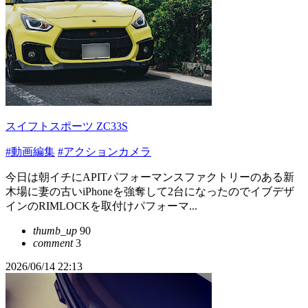
スイフトスポーツ ZC33S
#動画編集
#アクションカメラ
今日は朝イチにAPITパフォーマンスファクトリーのある新
木場に妻の古いiPhoneを強奪して2台になったのでイブデザ
インのRIMLOCKを取付けパフォーマ...
thumb_up
90
comment
3
2026/06/14 22:13