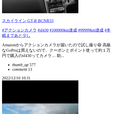
スカイライン GT-R BCNR33
#アクションカメラ
#sf430
#100000km達成
#99999km達成
#冬
眠まであと少し
Amazonからアクションカメラが届いたので試し撮り😄 高級
なGoProは買えないので、クーポンとポイント使って約１万
円で購入のsf430ってカメラ… 助...
thumb_up
577
comment
13
2022/12/10 10:31